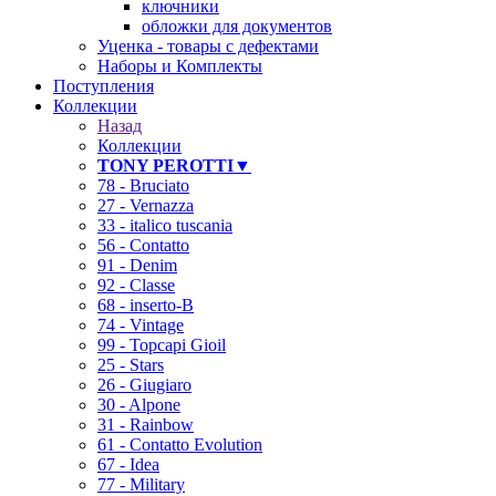
ключники
обложки для документов
Уценка - товары с дефектами
Наборы и Комплекты
Поступления
Коллекции
Назад
Коллекции
TONY PEROTTI▼
78 - Bruciato
27 - Vernazza
33 - italico tuscania
56 - Contatto
91 - Denim
92 - Classe
68 - inserto-B
74 - Vintage
99 - Topcapi Gioil
25 - Stars
26 - Giugiaro
30 - Alpone
31 - Rainbow
61 - Contatto Evolution
67 - Idea
77 - Military