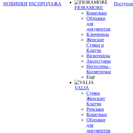
НОВИНКИ
РАСПРОДАЖА
Поступл
FIORAMORE
Кошельки
Обложки
для
документов
Ключницы
Женские
Сумки и
Клатчи
Визитницы
Аксессуары
Несессеры -
Косметички
Ещё
VALIA
Сумки
Женские/
Клатчи
Рюкзаки
Кошельки
Обложки
для
документов