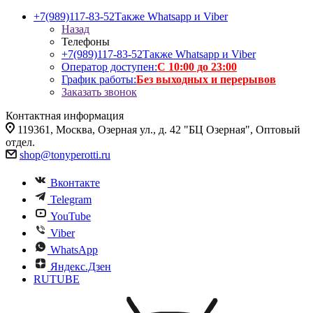
+7(989)117-83-52
Также Whatsapp и Viber
Назад
Телефоны
+7(989)117-83-52
Также Whatsapp и Viber
Оператор доступен:
С 10:00 до 23:00
График работы:
Без выходных и перерывов
Заказать звонок
Контактная информация
119361, Москва, Озерная ул., д. 42 "БЦ Озерная", Оптовый
отдел.
shop@tonyperotti.ru
Вконтакте
Telegram
YouTube
Viber
WhatsApp
Яндекс.Дзен
RUTUBE