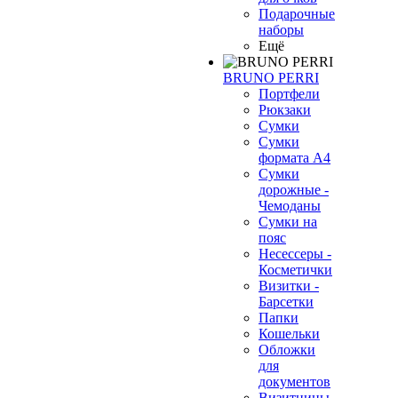
Подарочные
наборы
Ещё
BRUNO PERRI
Портфели
Рюкзаки
Сумки
Сумки
формата А4
Сумки
дорожные -
Чемоданы
Сумки на
пояс
Несессеры -
Косметички
Визитки -
Барсетки
Папки
Кошельки
Обложки
для
документов
Визитницы