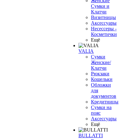
Женские
Сумки и
Клатчи
Визитницы
Аксессуары
Несессеры -
Косметички
Ещё
VALIA
Сумки
Женские/
Клатчи
Рюкзаки
Кошельки
Обложки
для
документов
Кредитницы
Сумки на
пояс
Аксессуары
Ещё
BULLATTI