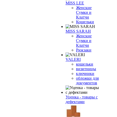
MISS LEE
Женские
Сумки и
Клатчи
Кошельки
MISS SARAH
Женские
Сумки и
Клатчи
Рюкзаки
VALERI
кошельки
визитницы
ключники
обложки для
документов
Уценка - товары с
дефектами