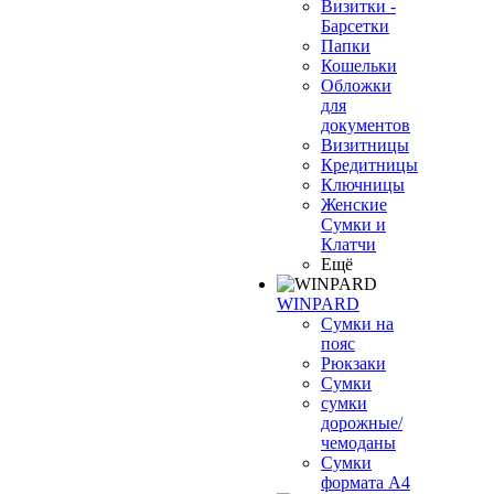
Визитки -
Барсетки
Папки
Кошельки
Обложки
для
документов
Визитницы
Кредитницы
Ключницы
Женские
Сумки и
Клатчи
Ещё
WINPARD
Сумки на
пояс
Рюкзаки
Сумки
сумки
дорожные/
чемоданы
Сумки
формата А4