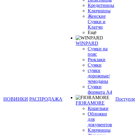
Кредитницы
Ключницы
Женские
Сумки и
Клатчи
Ещё
WINPARD
Сумки на
пояс
Рюкзаки
Сумки
сумки
дорожные/
чемоданы
Сумки
формата А4
НОВИНКИ
РАСПРОДАЖА
Поступл
FIORAMORE
Кошельки
Обложки
для
документов
Ключницы