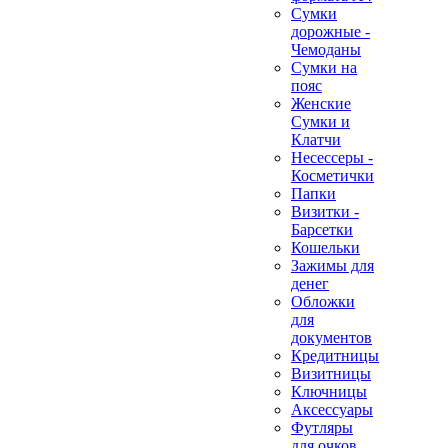
Сумки
дорожные -
Чемоданы
Сумки на
пояс
Женские
Сумки и
Клатчи
Несессеры -
Косметички
Папки
Визитки -
Барсетки
Кошельки
Зажимы для
денег
Обложки
для
документов
Кредитницы
Визитницы
Ключницы
Аксессуары
Футляры
для очков