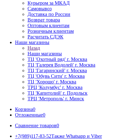
Курьером за МКАД
Самовывоз
Доставка по России
Возврат товара
Оптовым клиентам
Розничным клиентам
Расчитать СДЭК
Наши магазины
Назад
Наши магазины
ТЦ 'Охотный ряд' г. Москва
ТЦ 'Галерея Водолей' г. Москва
ТЦ 'Гагаринский' г. Москва
ТЦ 'Обувь Сити' г. Москва
ТЦ 'Хорошо' г. Москва
ТРЦ 'Колумбус' г. Москва
ТЦ 'Капитолий' г. Подольск
ТРЦ 'Метрополь' г. Минск
Корзина
0
Отложенные
0
Сравнение товаров
0
+7(989)117-83-52
Также Whatsapp и Viber