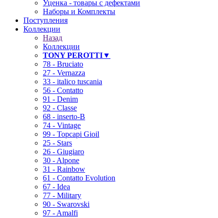
Уценка - товары с дефектами
Наборы и Комплекты
Поступления
Коллекции
Назад
Коллекции
TONY PEROTTI▼
78 - Bruciato
27 - Vernazza
33 - italico tuscania
56 - Contatto
91 - Denim
92 - Classe
68 - inserto-B
74 - Vintage
99 - Topcapi Gioil
25 - Stars
26 - Giugiaro
30 - Alpone
31 - Rainbow
61 - Contatto Evolution
67 - Idea
77 - Military
90 - Swarovski
97 - Amalfi