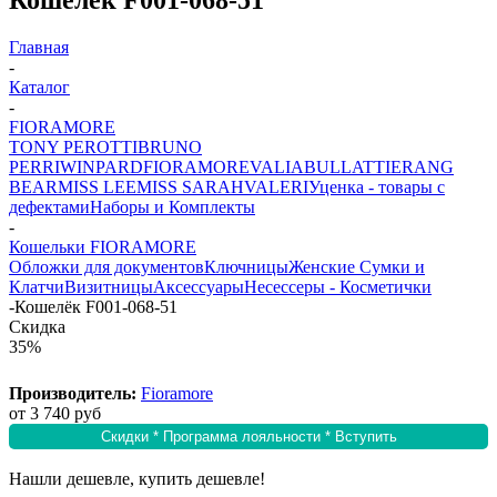
Главная
-
Каталог
-
FIORAMORE
TONY PEROTTI
BRUNO
PERRI
WINPARD
FIORAMORE
VALIA
BULLATTI
ERANG
BEAR
MISS LEE
MISS SARAH
VALERI
Уценка - товары с
дефектами
Наборы и Комплекты
-
Кошельки FIORAMORE
Обложки для документов
Ключницы
Женские Сумки и
Клатчи
Визитницы
Аксессуары
Несессеры - Косметички
-
Кошелёк F001-068-51
Скидка
35%
Производитель:
Fioramore
от
3 740 руб
Скидки * Программа лояльности * Вступить
Нашли дешевле, купить дешевле!