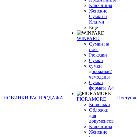
Ключницы
Женские
Сумки и
Клатчи
Ещё
WINPARD
Сумки на
пояс
Рюкзаки
Сумки
сумки
дорожные/
чемоданы
Сумки
формата А4
НОВИНКИ
РАСПРОДАЖА
Поступл
FIORAMORE
Кошельки
Обложки
для
документов
Ключницы
Женские