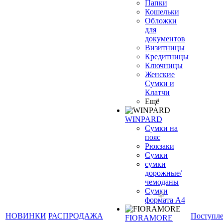
Папки
Кошельки
Обложки
для
документов
Визитницы
Кредитницы
Ключницы
Женские
Сумки и
Клатчи
Ещё
WINPARD
Сумки на
пояс
Рюкзаки
Сумки
сумки
дорожные/
чемоданы
Сумки
формата А4
НОВИНКИ
РАСПРОДАЖА
Поступл
FIORAMORE