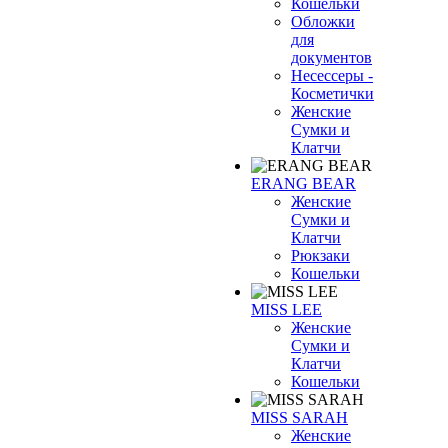
Кошельки
Обложки
для
документов
Несессеры -
Косметички
Женские
Сумки и
Клатчи
ERANG BEAR
Женские
Сумки и
Клатчи
Рюкзаки
Кошельки
MISS LEE
Женские
Сумки и
Клатчи
Кошельки
MISS SARAH
Женские