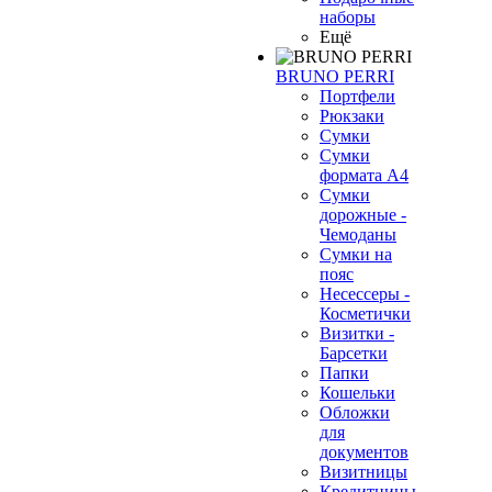
наборы
Ещё
BRUNO PERRI
Портфели
Рюкзаки
Сумки
Сумки
формата А4
Сумки
дорожные -
Чемоданы
Сумки на
пояс
Несессеры -
Косметички
Визитки -
Барсетки
Папки
Кошельки
Обложки
для
документов
Визитницы
Кредитницы