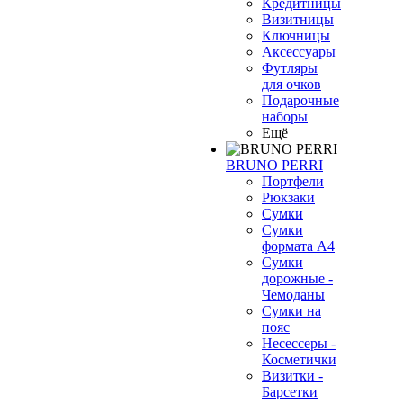
Кредитницы
Визитницы
Ключницы
Аксессуары
Футляры
для очков
Подарочные
наборы
Ещё
BRUNO PERRI
Портфели
Рюкзаки
Сумки
Сумки
формата А4
Сумки
дорожные -
Чемоданы
Сумки на
пояс
Несессеры -
Косметички
Визитки -
Барсетки