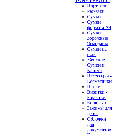
TONY PEROTTI
Портфели
Рюкзаки
Сумки
Сумки
формата А4
Сумки
дорожные -
Чемоданы
Сумки на
пояс
Женские
Сумки и
Клатчи
Несессеры -
Косметички
Папки
Визитки -
Барсетки
Кошельки
Зажимы для
денег
Обложки
для
документов