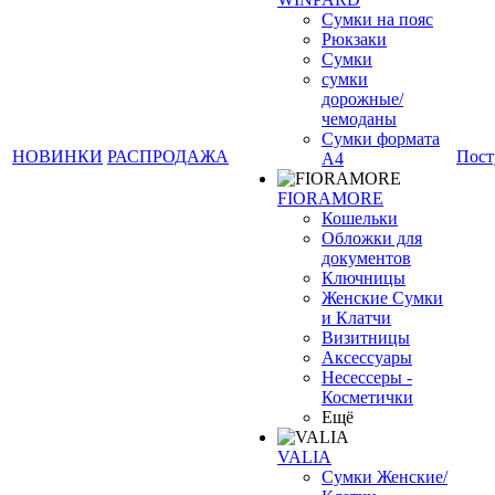
Сумки на пояс
Рюкзаки
Сумки
сумки
дорожные/
чемоданы
Сумки формата
НОВИНКИ
РАСПРОДАЖА
Пост
А4
FIORAMORE
Кошельки
Обложки для
документов
Ключницы
Женские Сумки
и Клатчи
Визитницы
Аксессуары
Несессеры -
Косметички
Ещё
VALIA
Сумки Женские/