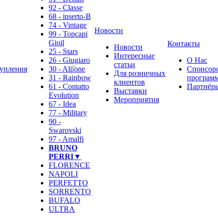
92 - Classe
68 - inserto-B
74 - Vintage
Новости
99 - Topcapi
Gioil
Контакты
Новости
25 - Stars
Интересные
26 - Giugiaro
О Нас
статьи
упления
30 - Alpone
Спонсор
Для розничных
31 - Rainbow
программ
клиентов
61 - Contatto
Партнёр
Выставки
Evolution
Мероприятия
67 - Idea
77 - Military
90 -
Swarovski
97 - Amalfi
BRUNO
PERRI▼
FLORENCE
NAPOLI
PERFETTO
SORRENTO
BUFALO
ULTRA