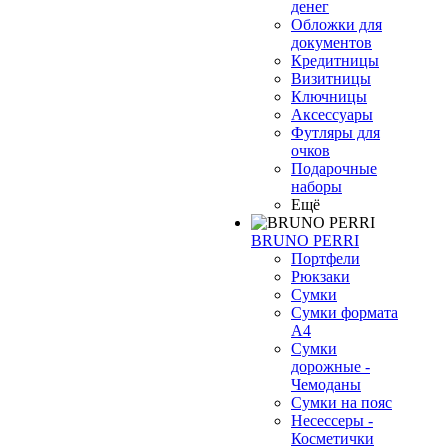
денег
Обложки для
документов
Кредитницы
Визитницы
Ключницы
Аксессуары
Футляры для
очков
Подарочные
наборы
Ещё
BRUNO PERRI
Портфели
Рюкзаки
Сумки
Сумки формата
А4
Сумки
дорожные -
Чемоданы
Сумки на пояс
Несессеры -
Косметички