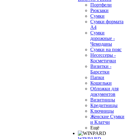
Портфели
Рюкзаки
Сумки
Сумки формата
А4
Сумки
дорожные -
Чемоданы
Сумки на пояс
Несессеры -
Косметички
Визитки -
Барсетки
Папки
Кошельки
Обложки для
документов
Визитницы
Кредитницы
Ключницы
Женские Сумки
и Клатчи
Ещё
WINPARD