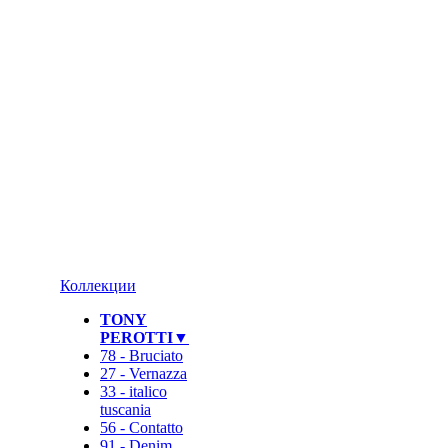
❄
Коллекции
TONY
PEROTTI▼
78 - Bruciato
27 - Vernazza
33 - italico
tuscania
56 - Contatto
91 - Denim