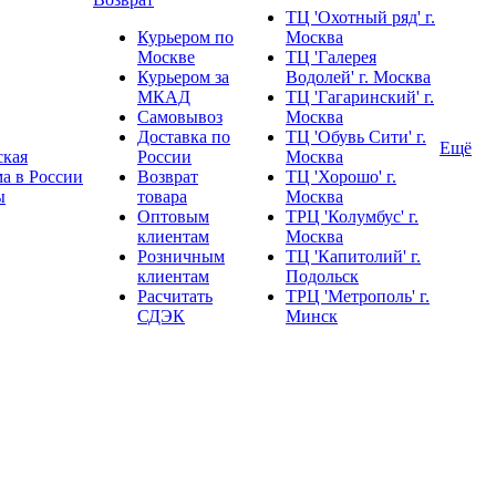
ТЦ 'Охотный ряд' г.
Курьером по
Москва
Москве
ТЦ 'Галерея
❄
Курьером за
Водолей' г. Москва
МКАД
ТЦ 'Гагаринский' г.
Самовывоз
Москва
Доставка по
ТЦ 'Обувь Сити' г.
Ещё
ская
России
Москва
а в России
Возврат
ТЦ 'Хорошо' г.
ы
товара
Москва
Оптовым
ТРЦ 'Колумбус' г.
клиентам
Москва
Розничным
ТЦ 'Капитолий' г.
клиентам
Подольск
Расчитать
ТРЦ 'Метрополь' г.
СДЭК
Минск
❄