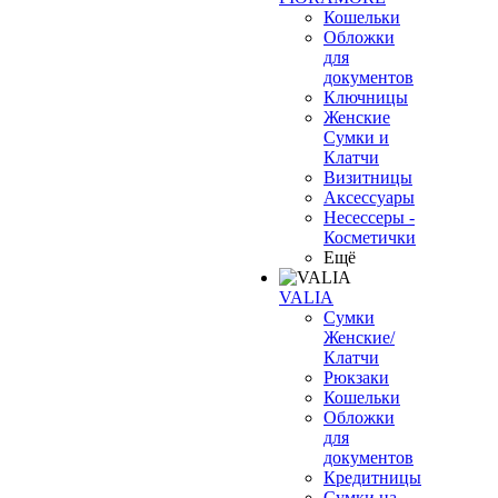
Кошельки
Обложки
для
документов
Ключницы
Женские
Сумки и
Клатчи
Визитницы
Аксессуары
Несессеры -
Косметички
Ещё
VALIA
Сумки
Женские/
Клатчи
Рюкзаки
Кошельки
Обложки
для
документов
Кредитницы
Сумки на