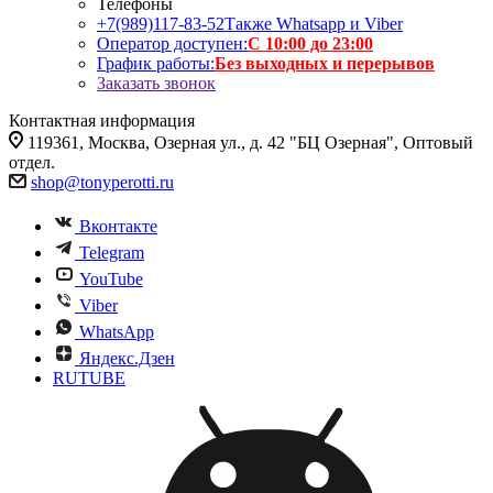
Телефоны
+7(989)117-83-52
Также Whatsapp и Viber
Оператор доступен:
С 10:00 до 23:00
График работы:
Без выходных и перерывов
Заказать звонок
Контактная информация
119361, Москва, Озерная ул., д. 42 "БЦ Озерная", Оптовый
отдел.
shop@tonyperotti.ru
Вконтакте
Telegram
YouTube
Viber
WhatsApp
Яндекс.Дзен
RUTUBE