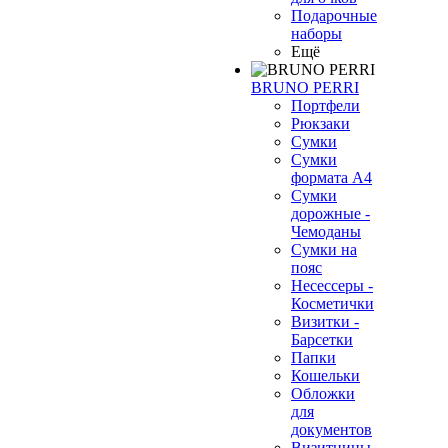
Подарочные
наборы
Ещё
BRUNO PERRI
Портфели
Рюкзаки
Сумки
Сумки
формата А4
Сумки
дорожные -
Чемоданы
Сумки на
пояс
Несессеры -
Косметички
Визитки -
Барсетки
Папки
Кошельки
Обложки
для
документов
Визитницы