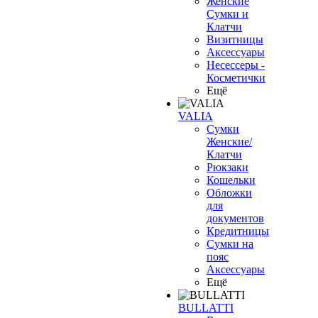
Женские
Сумки и
Клатчи
Визитницы
Аксессуары
Несессеры -
Косметички
Ещё
VALIA
Сумки
Женские/
Клатчи
Рюкзаки
Кошельки
Обложки
для
документов
Кредитницы
Сумки на
пояс
Аксессуары
Ещё
BULLATTI