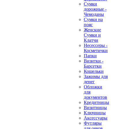
Сумки
дорожные -
Чемоданы
Сумки на
пояс
Женские
Сумки и
Клатчи
Несессеры -
Косметички
Папки
Визитки -
Барсетки
Кошельки
Зажимы для
денег
Обложки
для
документов
Кредитницы
Визитницы
Ключницы
Аксессуары
Футляры
для очков