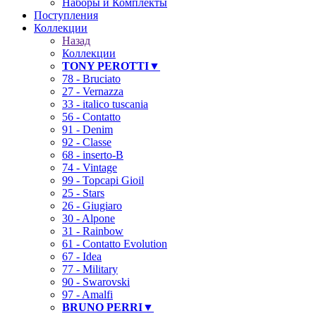
Наборы и Комплекты
Поступления
Коллекции
Назад
Коллекции
TONY PEROTTI▼
78 - Bruciato
27 - Vernazza
33 - italico tuscania
56 - Contatto
91 - Denim
92 - Classe
68 - inserto-B
74 - Vintage
99 - Topcapi Gioil
25 - Stars
26 - Giugiaro
30 - Alpone
31 - Rainbow
61 - Contatto Evolution
67 - Idea
77 - Military
90 - Swarovski
97 - Amalfi
BRUNO PERRI▼