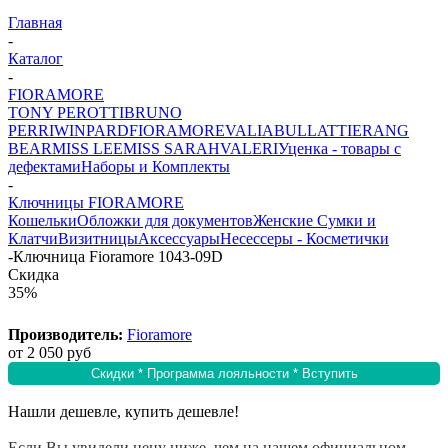
Главная
-
Каталог
-
FIORAMORE
TONY PEROTTI
BRUNO
PERRI
WINPARD
FIORAMORE
VALIA
BULLATTI
ERANG
BEAR
MISS LEE
MISS SARAH
VALERI
Уценка - товары с
дефектами
Наборы и Комплекты
-
Ключницы FIORAMORE
Кошельки
Обложки для документов
Женские Сумки и
Клатчи
Визитницы
Аксессуары
Несессеры - Косметички
-
Ключница Fioramore 1043-09D
Скидка
35%
Производитель:
Fioramore
от
2 050 руб
Скидки * Программа лояльности * Вступить
Нашли дешевле, купить дешевле!
Если Вы увидели цену ниже, чем на нашем официальном