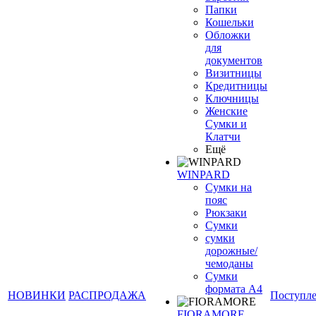
Папки
Кошельки
Обложки
для
документов
Визитницы
Кредитницы
Ключницы
Женские
Сумки и
Клатчи
Ещё
WINPARD
Сумки на
пояс
Рюкзаки
Сумки
сумки
дорожные/
чемоданы
Сумки
формата А4
НОВИНКИ
РАСПРОДАЖА
Поступл
FIORAMORE