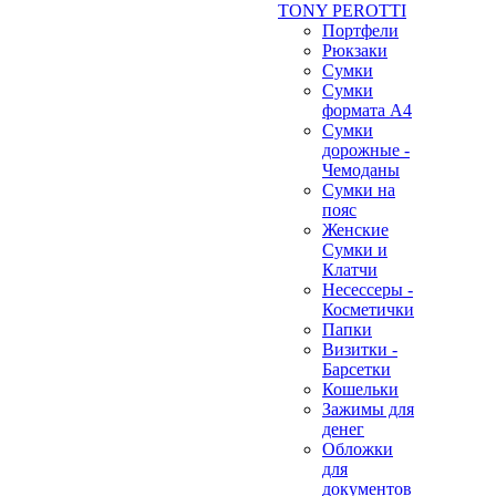
TONY PEROTTI
Портфели
Рюкзаки
Сумки
Сумки
формата А4
Сумки
дорожные -
Чемоданы
Сумки на
пояс
Женские
Сумки и
Клатчи
Несессеры -
Косметички
Папки
Визитки -
Барсетки
Кошельки
Зажимы для
денег
Обложки
для
документов