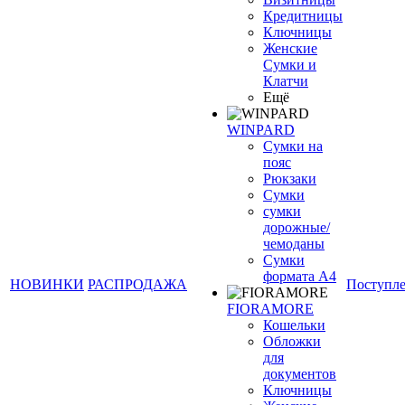
Кредитницы
Ключницы
Женские
Сумки и
Клатчи
Ещё
WINPARD
Сумки на
пояс
Рюкзаки
Сумки
сумки
дорожные/
чемоданы
Сумки
формата А4
НОВИНКИ
РАСПРОДАЖА
Поступл
FIORAMORE
Кошельки
Обложки
для
документов
Ключницы