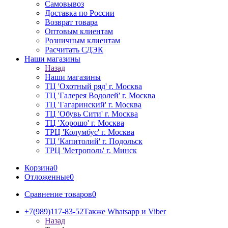
Самовывоз
Доставка по России
Возврат товара
Оптовым клиентам
Розничным клиентам
Расчитать СДЭК
Наши магазины
Назад
Наши магазины
ТЦ 'Охотный ряд' г. Москва
ТЦ 'Галерея Водолей' г. Москва
ТЦ 'Гагаринский' г. Москва
ТЦ 'Обувь Сити' г. Москва
ТЦ 'Хорошо' г. Москва
ТРЦ 'Колумбус' г. Москва
ТЦ 'Капитолий' г. Подольск
ТРЦ 'Метрополь' г. Минск
Корзина
0
Отложенные
0
Сравнение товаров
0
+7(989)117-83-52
Также Whatsapp и Viber
Назад