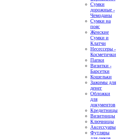
Сумки
дорожные -
Чемоданы
Сумки на
пояс
Женские
Сумки и
Клатчи
Несессеры -
Косметички
Папки
Визитки -
Барсетки
Кошельки
Зажимы для
денег
Обложки
для
документов
Кредитницы
Визитницы
Ключницы
Аксессуары
Футляры
для очков