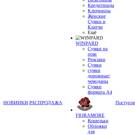
Кредитницы
Ключницы
Женские
Сумки и
Клатчи
Ещё
WINPARD
Сумки на
пояс
Рюкзаки
Сумки
сумки
дорожные/
чемоданы
Сумки
формата А4
НОВИНКИ
РАСПРОДАЖА
Поступл
FIORAMORE
Кошельки
Обложки
для