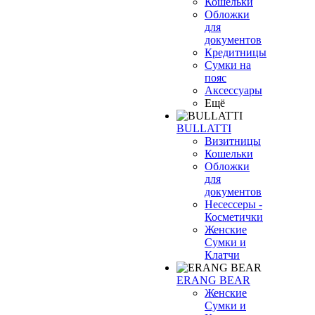
Кошельки
Обложки
для
документов
Кредитницы
Сумки на
пояс
Аксессуары
Ещё
BULLATTI
Визитницы
Кошельки
Обложки
для
документов
Несессеры -
Косметички
Женские
Сумки и
Клатчи
ERANG BEAR
Женские
Сумки и