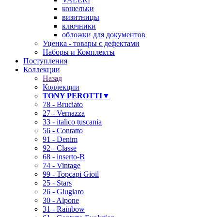
кошельки
визитницы
ключники
обложки для документов
Уценка - товары с дефектами
Наборы и Комплекты
Поступления
Коллекции
Назад
Коллекции
TONY PEROTTI▼
78 - Bruciato
27 - Vernazza
33 - italico tuscania
56 - Contatto
91 - Denim
92 - Classe
68 - inserto-B
74 - Vintage
99 - Topcapi Gioil
25 - Stars
26 - Giugiaro
30 - Alpone
31 - Rainbow