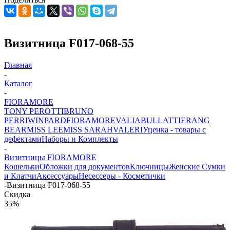
Визитница F017-068-55
Главная
-
Каталог
-
FIORAMORE
TONY PEROTTI
BRUNO
PERRI
WINPARD
FIORAMORE
VALIA
BULLATTI
ERANG
BEAR
MISS LEE
MISS SARAH
VALERI
Уценка - товары с
дефектами
Наборы и Комплекты
-
Визитницы FIORAMORE
Кошельки
Обложки для документов
Ключницы
Женские Сумки
и Клатчи
Аксессуары
Несессеры - Косметички
-
Визитница F017-068-55
Скидка
35%