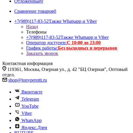
Отложенные
0
Сравнение товаров
0
+7(989)117-83-52
Также Whatsapp и Viber
Назад
Телефоны
+7(989)117-83-52
Также Whatsapp и Viber
Оператор доступен:
С 10:00 до 23:00
График работы:
Без выходных и перерывов
Заказать звонок
Контактная информация
119361, Москва, Озерная ул., д. 42 "БЦ Озерная", Оптовый
отдел.
shop@tonyperotti.ru
Вконтакте
Telegram
YouTube
Viber
WhatsApp
Яндекс.Дзен
RUTUBE