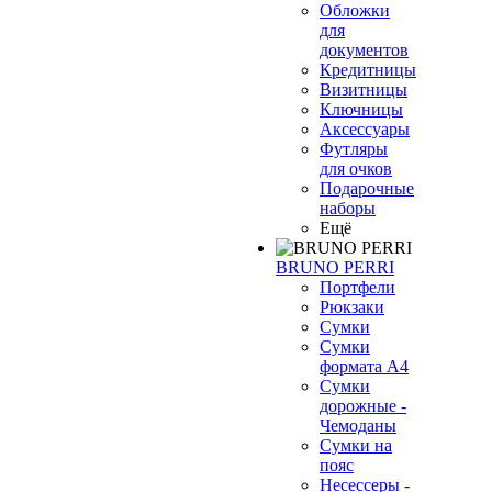
Обложки
для
документов
Кредитницы
Визитницы
Ключницы
Аксессуары
Футляры
для очков
Подарочные
наборы
Ещё
BRUNO PERRI
Портфели
Рюкзаки
Сумки
Сумки
формата А4
Сумки
дорожные -
Чемоданы
Сумки на
пояс
Несессеры -