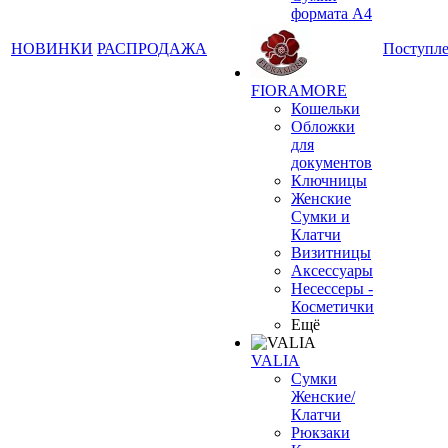
формата А4
НОВИНКИ
РАСПРОДАЖА
Поступл
FIORAMORE
Кошельки
Обложки
для
документов
Ключницы
Женские
Сумки и
Клатчи
Визитницы
Аксессуары
Несессеры -
Косметички
Ещё
VALIA
Сумки
Женские/
Клатчи
Рюкзаки