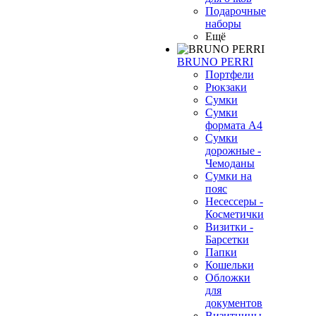
Подарочные
наборы
Ещё
BRUNO PERRI
Портфели
Рюкзаки
Сумки
Сумки
формата А4
Сумки
дорожные -
Чемоданы
Сумки на
пояс
Несессеры -
Косметички
Визитки -
Барсетки
Папки
Кошельки
Обложки
для
документов
Визитницы