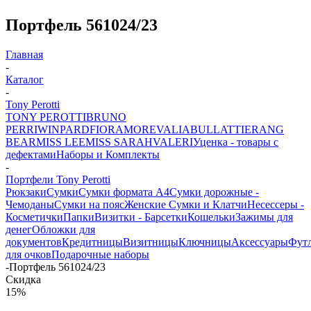
Портфель 561024/23
Главная
-
Каталог
-
Tony Perotti
TONY PEROTTI
BRUNO
PERRI
WINPARD
FIORAMORE
VALIA
BULLATTI
ERANG
BEAR
MISS LEE
MISS SARAH
VALERI
Уценка - товары с
дефектами
Наборы и Комплекты
-
Портфели Tony Perotti
Рюкзаки
Сумки
Сумки формата А4
Сумки дорожные -
Чемоданы
Сумки на пояс
Женские Сумки и Клатчи
Несессеры -
Косметички
Папки
Визитки - Барсетки
Кошельки
Зажимы для
денег
Обложки для
документов
Кредитницы
Визитницы
Ключницы
Аксессуары
Фут
для очков
Подарочные наборы
-
Портфель 561024/23
Скидка
15%