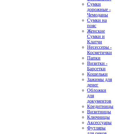
Сумки
дорожные -
Чемоданы
Сумки на
пояс
Женские
Сумки и
Клатчи
Несессеры -
Косметички
Папки
Визитки -
Барсетки
Кошельки
Зажимы для
денег
Обложки
для
документов
Кредитницы
Визитницы
Ключницы
Аксессуары
Футляры
для очков