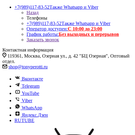
+7(989)117-83-52
Также Whatsapp и Viber
Назад
Телефоны
+7(989)117-83-52
Также Whatsapp и Viber
Оператор доступен:
С 10:00 до 23:00
График работы:
Без выходных и перерывов
Заказать звонок
Контактная информация
119361, Москва, Озерная ул., д. 42 "БЦ Озерная", Оптовый
отдел.
shop@tonyperotti.ru
Вконтакте
Telegram
YouTube
Viber
WhatsApp
Яндекс.Дзен
RUTUBE