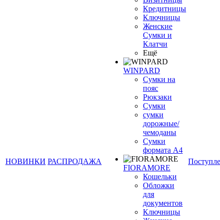
Кредитницы
Ключницы
Женские
Сумки и
Клатчи
Ещё
WINPARD
Сумки на
пояс
Рюкзаки
Сумки
сумки
дорожные/
чемоданы
Сумки
формата А4
НОВИНКИ
РАСПРОДАЖА
Поступл
FIORAMORE
Кошельки
Обложки
для
документов
Ключницы