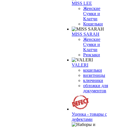
MISS LEE
Женские
Сумки и
Клатчи
Кошельки
MISS SARAH
Женские
Сумки и
Клатчи
Рюкзаки
VALERI
кошельки
визитницы
ключники
обложки для
документов
Уценка - товары с
дефектами