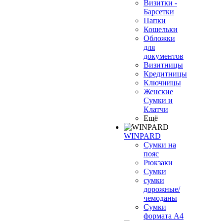
Визитки -
Барсетки
Папки
Кошельки
Обложки
для
документов
Визитницы
Кредитницы
Ключницы
Женские
Сумки и
Клатчи
Ещё
WINPARD
Сумки на
пояс
Рюкзаки
Сумки
сумки
дорожные/
чемоданы
Сумки
формата А4