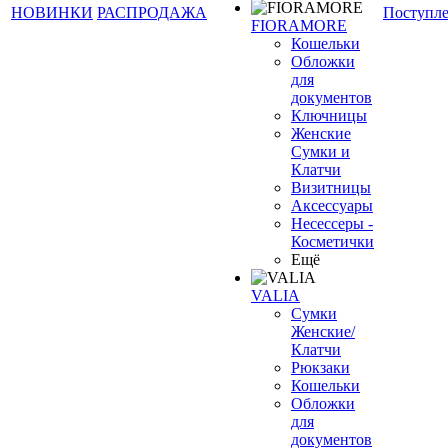
НОВИНКИ
РАСПРОДАЖА
Поступл
FIORAMORE
Кошельки
Обложки
для
документов
Ключницы
Женские
Сумки и
Клатчи
Визитницы
Аксессуары
Несессеры -
Косметички
Ещё
VALIA
Сумки
Женские/
Клатчи
Рюкзаки
Кошельки
Обложки
для
документов