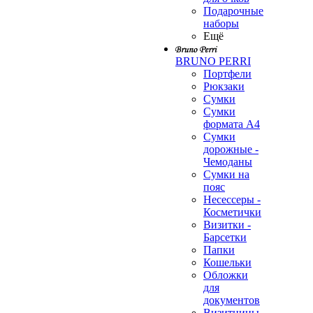
Подарочные
наборы
Ещё
BRUNO PERRI
Портфели
Рюкзаки
Сумки
Сумки
формата А4
Сумки
дорожные -
Чемоданы
Сумки на
пояс
Несессеры -
Косметички
Визитки -
Барсетки
Папки
Кошельки
Обложки
для
документов
Визитницы