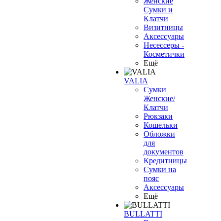
Женские
Сумки и
Клатчи
Визитницы
Аксессуары
Несессеры -
Косметички
Ещё
VALIA
Сумки
Женские/
Клатчи
Рюкзаки
Кошельки
Обложки
для
документов
Кредитницы
Сумки на
пояс
Аксессуары
Ещё
BULLATTI