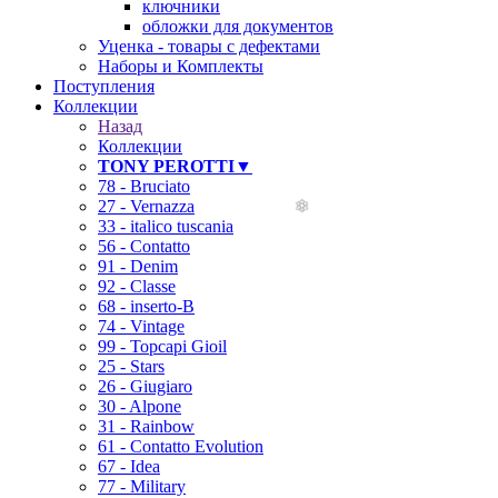
ключники
обложки для документов
Уценка - товары с дефектами
Наборы и Комплекты
Поступления
Коллекции
Назад
Коллекции
TONY PEROTTI▼
78 - Bruciato
27 - Vernazza
33 - italico tuscania
56 - Contatto
91 - Denim
92 - Classe
68 - inserto-B
74 - Vintage
99 - Topcapi Gioil
25 - Stars
26 - Giugiaro
30 - Alpone
31 - Rainbow
61 - Contatto Evolution
67 - Idea
77 - Military