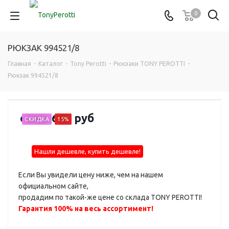
0
РЮКЗАК 994521/8
Главная
-
Каталог
-
Tony Perotti
-
Рюкзаки TONY PEROTTI
-
Рюкзак 994521/8
от
26 650 руб
СКИДКА
15%
Нашли дешевле, купить дешевле!
Если Вы увидели цену ниже, чем на нашем
официальном сайте,
продадим по такой-же цене со склада TONY PEROTTI!
Гарантия 100% на весь ассортимент!