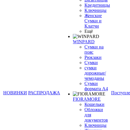
Кредитницы
Ключницы
Женские
Сумки и
Клатчи
Ещё
WINPARD
Сумки на
пояс
Рюкзаки
Сумки
сумки
дорожные/
чемоданы
Сумки
формата А4
НОВИНКИ
РАСПРОДАЖА
Поступл
FIORAMORE
Кошельки
Обложки
для
документов
Ключницы