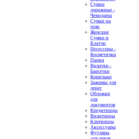
Сумки
дорожные -
Чемоданы
Сумки на
пояс
Женские
Сумки и
Клатчи
Несессеры -
Косметички
Папки
Визитки -
Барсетки
Кошельки
Зажимы для
денег
Обложки
для
документов
Кредитницы
Визитницы
Ключницы
Аксессуары
Футляры
для очков