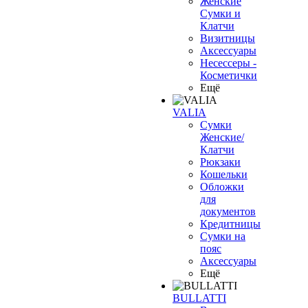
Женские
Сумки и
Клатчи
Визитницы
Аксессуары
Несессеры -
Косметички
Ещё
VALIA
Сумки
Женские/
Клатчи
Рюкзаки
Кошельки
Обложки
для
документов
Кредитницы
Сумки на
пояс
Аксессуары
Ещё
BULLATTI