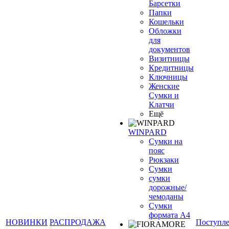
Барсетки
Папки
Кошельки
Обложки
для
документов
Визитницы
Кредитницы
Ключницы
Женские
Сумки и
Клатчи
Ещё
WINPARD
Сумки на
пояс
Рюкзаки
Сумки
сумки
дорожные/
чемоданы
Сумки
формата А4
НОВИНКИ
РАСПРОДАЖА
Поступл