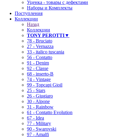
Уценка - товары с дефектами
Наборы и Комплекты
Поступления
Коллекции
Назад
Коллекции
TONY PEROTTI▼
78 - Bruciato
27 - Vernazza
33 - italico tuscania
56 - Contatto
91 - Denim
92 - Classe
68 - inserto-B
74 - Vintage
99 - Topcapi Gioil
25 - Stars
26 - Giugiaro
30 - Alpone
31 - Rainbow
61 - Contatto Evolution
67 - Idea
77 - Military
90 - Swarovski
97 - Amalfi