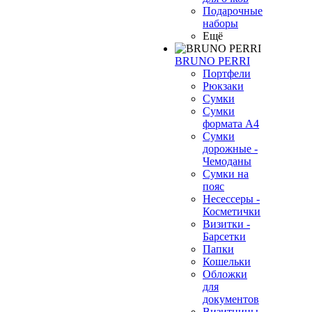
Подарочные
наборы
Ещё
BRUNO PERRI
Портфели
Рюкзаки
Сумки
Сумки
формата А4
Сумки
дорожные -
Чемоданы
Сумки на
пояс
Несессеры -
Косметички
Визитки -
Барсетки
Папки
Кошельки
Обложки
для
документов
Визитницы