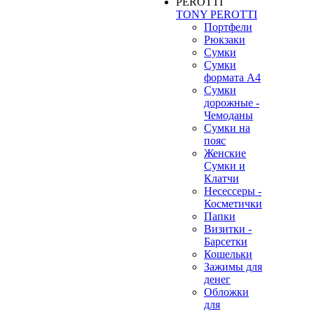
TONY PEROTTI
Портфели
Рюкзаки
Сумки
Сумки
формата А4
Сумки
дорожные -
Чемоданы
Сумки на
пояс
Женские
Сумки и
Клатчи
Несессеры -
Косметички
Папки
Визитки -
Барсетки
Кошельки
Зажимы для
денег
Обложки
для