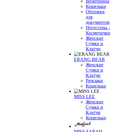
Визитницы
Кошельки
Обложки
для
документов
Несессеры -
Косметички
Женские
Сумки и
Клатчи
ERANG BEAR
Женские
Сумки и
Клатчи
Рюкзаки
Кошельки
MISS LEE
Женские
Сумки и
Клатчи
Кошельки
MISS SARAH