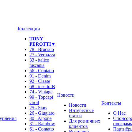
Коллекции
TONY
PEROTTI▼
78 - Bruciato
27 - Vernazza
33 - italico
tuscania
56 - Contatto
91 - Denim
92 - Classe
68 - inserto-B
74 - Vintage
Новости
99 - Topcapi
Gioil
Контакты
Новости
25 - Stars
Интересные
26 - Giugiaro
О Нас
статьи
упления
30 - Alpone
Спонсор
Для розничных
31 - Rainbow
программ
клиентов
61 - Contatto
Партнёр
Выставки