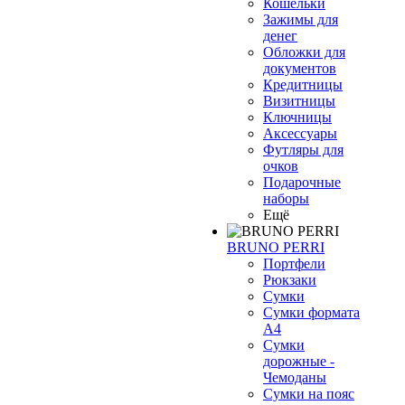
Кошельки
Зажимы для
денег
Обложки для
документов
Кредитницы
Визитницы
Ключницы
Аксессуары
Футляры для
очков
Подарочные
наборы
Ещё
BRUNO PERRI
Портфели
Рюкзаки
Сумки
Сумки формата
А4
Сумки
дорожные -
Чемоданы
❄
Сумки на пояс