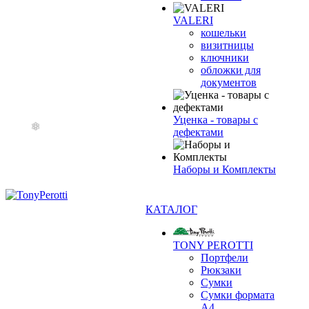
VALERI
кошельки
визитницы
ключники
обложки для
❄
документов
Уценка - товары с
дефектами
Наборы и Комплекты
КАТАЛОГ
TONY PEROTTI
Портфели
Рюкзаки
Сумки
Сумки формата
А4