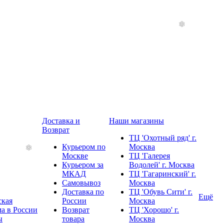
Доставка и
Наши магазины
Возврат
ТЦ 'Охотный ряд' г.
Курьером по
Москва
Москве
ТЦ 'Галерея
Курьером за
Водолей' г. Москва
МКАД
ТЦ 'Гагаринский' г.
Самовывоз
Москва
Доставка по
ТЦ 'Обувь Сити' г.
Ещё
ская
России
Москва
а в России
Возврат
ТЦ 'Хорошо' г.
ы
товара
Москва