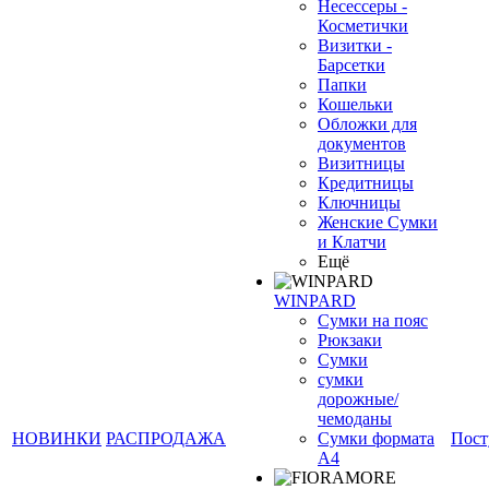
Несессеры -
Косметички
Визитки -
Барсетки
Папки
Кошельки
Обложки для
документов
Визитницы
Кредитницы
Ключницы
Женские Сумки
и Клатчи
Ещё
WINPARD
Сумки на пояс
Рюкзаки
Сумки
сумки
дорожные/
чемоданы
НОВИНКИ
РАСПРОДАЖА
Сумки формата
Пост
А4