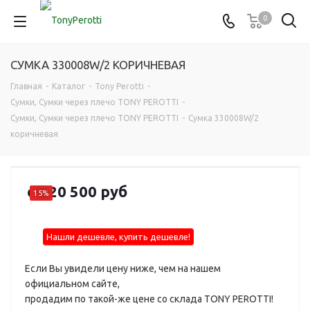
0
СУМКА 330008W/2 КОРИЧНЕВАЯ
Главная
-
Каталог
-
Tony Perotti
-
Сумки, Сумки через плечо TONY PEROTTI
-
Сумки, Сумки через плечо TONY PEROTTI
-
Сумка 330008W/2
коричневая
от
20 500 руб
15%
Нашли дешевле, купить дешевле!
Если Вы увидели цену ниже, чем на нашем
официальном сайте,
продадим по такой-же цене со склада TONY PEROTTI!