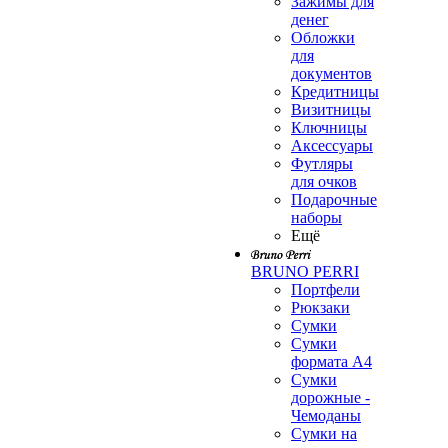
Зажимы для
денег
Обложки
для
документов
Кредитницы
Визитницы
Ключницы
Аксессуары
Футляры
для очков
Подарочные
наборы
Ещё
BRUNO PERRI
Портфели
Рюкзаки
Сумки
Сумки
формата А4
Сумки
дорожные -
Чемоданы
Сумки на