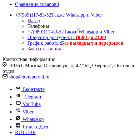
Сравнение товаров
0
+7(989)117-83-52
Также Whatsapp и Viber
Назад
Телефоны
+7(989)117-83-52
Также Whatsapp и Viber
Оператор доступен:
С 10:00 до 23:00
График работы:
Без выходных и перерывов
Заказать звонок
Контактная информация
119361, Москва, Озерная ул., д. 42 "БЦ Озерная", Оптовый
отдел.
shop@tonyperotti.ru
Вконтакте
Telegram
YouTube
Viber
WhatsApp
Яндекс.Дзен
RUTUBE