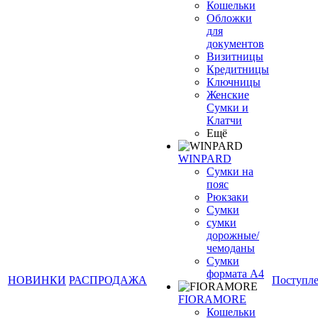
Кошельки
Обложки
для
документов
Визитницы
Кредитницы
Ключницы
Женские
Сумки и
Клатчи
Ещё
WINPARD
Сумки на
пояс
Рюкзаки
Сумки
сумки
дорожные/
чемоданы
Сумки
формата А4
НОВИНКИ
РАСПРОДАЖА
Поступл
FIORAMORE
Кошельки