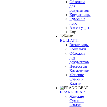
Обложки
для
документов
Кредитницы
Сумки на
пояс
Аксессуары
Ещё
BULLATTI
Визитницы
Кошельки
Обложки
для
документов
Несессеры -
Косметички
Женские
Сумки и
Клатчи
ERANG BEAR
Женские
Сумки и
Клатчи