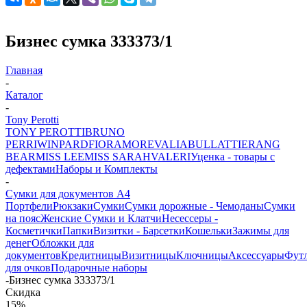
Бизнес сумка 333373/1
Главная
-
Каталог
-
Tony Perotti
TONY PEROTTI
BRUNO
PERRI
WINPARD
FIORAMORE
VALIA
BULLATTI
ERANG
BEAR
MISS LEE
MISS SARAH
VALERI
Уценка - товары с
дефектами
Наборы и Комплекты
-
Сумки для документов А4
Портфели
Рюкзаки
Сумки
Сумки дорожные - Чемоданы
Сумки
на пояс
Женские Сумки и Клатчи
Несессеры -
Косметички
Папки
Визитки - Барсетки
Кошельки
Зажимы для
денег
Обложки для
документов
Кредитницы
Визитницы
Ключницы
Аксессуары
Фут
для очков
Подарочные наборы
-
Бизнес сумка 333373/1
Скидка
15%