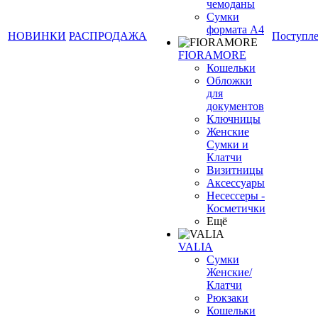
чемоданы
Сумки
формата А4
НОВИНКИ
РАСПРОДАЖА
Поступл
FIORAMORE
Кошельки
Обложки
для
документов
Ключницы
Женские
Сумки и
Клатчи
Визитницы
Аксессуары
Несессеры -
Косметички
Ещё
VALIA
Сумки
Женские/
Клатчи
Рюкзаки
Кошельки