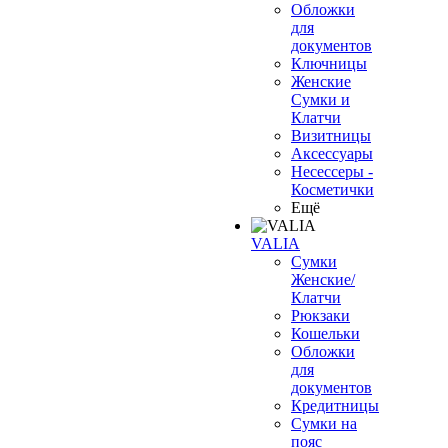
Обложки
для
документов
Ключницы
Женские
Сумки и
Клатчи
Визитницы
Аксессуары
Несессеры -
Косметички
Ещё
VALIA
Сумки
Женские/
Клатчи
Рюкзаки
Кошельки
Обложки
для
документов
Кредитницы
Сумки на
пояс