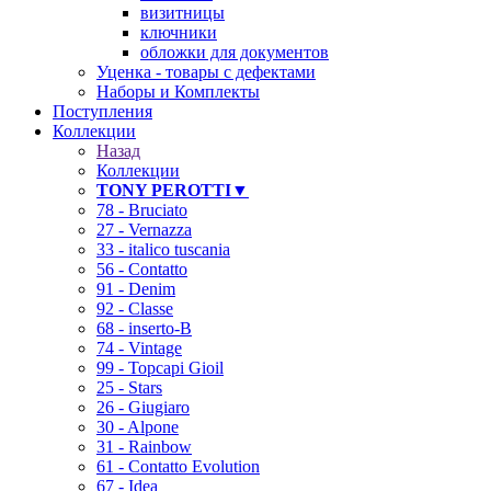
визитницы
ключники
обложки для документов
Уценка - товары с дефектами
Наборы и Комплекты
Поступления
Коллекции
Назад
Коллекции
TONY PEROTTI▼
78 - Bruciato
27 - Vernazza
33 - italico tuscania
56 - Contatto
91 - Denim
92 - Classe
68 - inserto-B
74 - Vintage
99 - Topcapi Gioil
25 - Stars
26 - Giugiaro
30 - Alpone
31 - Rainbow
61 - Contatto Evolution
67 - Idea