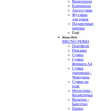
Визитницы
Ключницы
Аксессуары
Футляры
для очков
Подарочные
наборы
Ещё
BRUNO PERRI
Портфели
Рюкзаки
Сумки
Сумки
формата А4
Сумки
дорожные -
Чемоданы
Сумки на
пояс
Несессеры -
Косметички
Визитки -
Барсетки
Папки