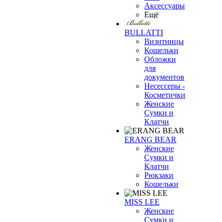
Аксессуары
Ещё
BULLATTI
Визитницы
Кошельки
Обложки
для
документов
Несессеры -
Косметички
Женские
Сумки и
Клатчи
ERANG BEAR
Женские
Сумки и
Клатчи
Рюкзаки
Кошельки
MISS LEE
Женские
Сумки и