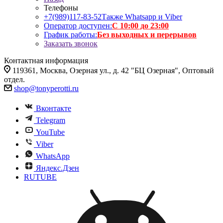
Телефоны
+7(989)117-83-52
Также Whatsapp и Viber
Оператор доступен:
С 10:00 до 23:00
График работы:
Без выходных и перерывов
Заказать звонок
Контактная информация
119361, Москва, Озерная ул., д. 42 "БЦ Озерная", Оптовый
отдел.
shop@tonyperotti.ru
Вконтакте
Telegram
YouTube
Viber
WhatsApp
Яндекс.Дзен
RUTUBE