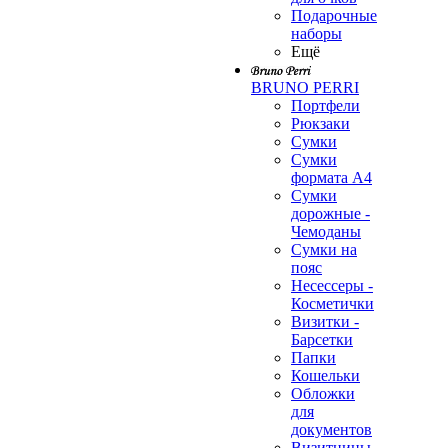
Подарочные
наборы
Ещё
BRUNO PERRI
Портфели
Рюкзаки
Сумки
Сумки
формата А4
Сумки
дорожные -
Чемоданы
Сумки на
пояс
Несессеры -
Косметички
Визитки -
Барсетки
Папки
Кошельки
Обложки
для
документов
Визитницы