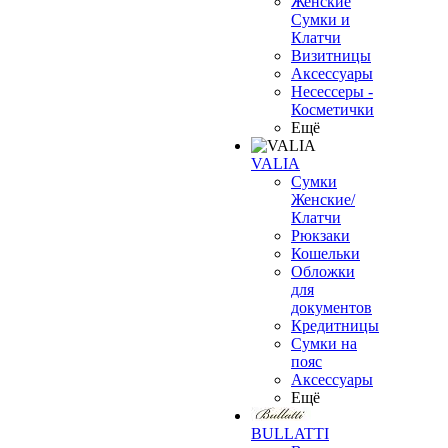
Женские
Сумки и
Клатчи
Визитницы
Аксессуары
Несессеры -
Косметички
Ещё
VALIA
Сумки
Женские/
Клатчи
Рюкзаки
Кошельки
Обложки
для
документов
Кредитницы
Сумки на
пояс
Аксессуары
Ещё
BULLATTI