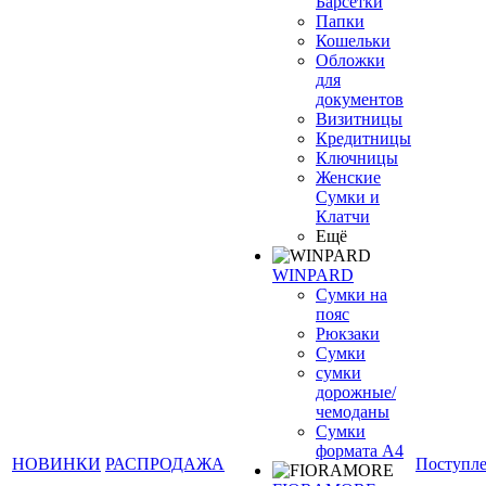
Барсетки
Папки
Кошельки
Обложки
для
документов
Визитницы
Кредитницы
Ключницы
Женские
Сумки и
Клатчи
Ещё
WINPARD
Сумки на
пояс
Рюкзаки
Сумки
сумки
дорожные/
чемоданы
Сумки
формата А4
НОВИНКИ
РАСПРОДАЖА
Поступл