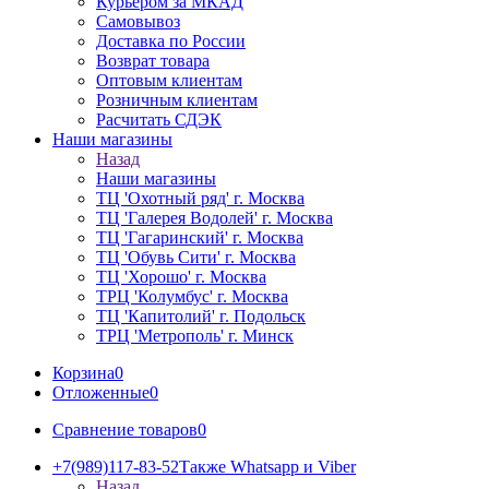
Курьером за МКАД
Самовывоз
Доставка по России
Возврат товара
Оптовым клиентам
Розничным клиентам
Расчитать СДЭК
Наши магазины
Назад
Наши магазины
ТЦ 'Охотный ряд' г. Москва
ТЦ 'Галерея Водолей' г. Москва
ТЦ 'Гагаринский' г. Москва
ТЦ 'Обувь Сити' г. Москва
ТЦ 'Хорошо' г. Москва
ТРЦ 'Колумбус' г. Москва
ТЦ 'Капитолий' г. Подольск
ТРЦ 'Метрополь' г. Минск
Корзина
0
Отложенные
0
Сравнение товаров
0
+7(989)117-83-52
Также Whatsapp и Viber
Назад