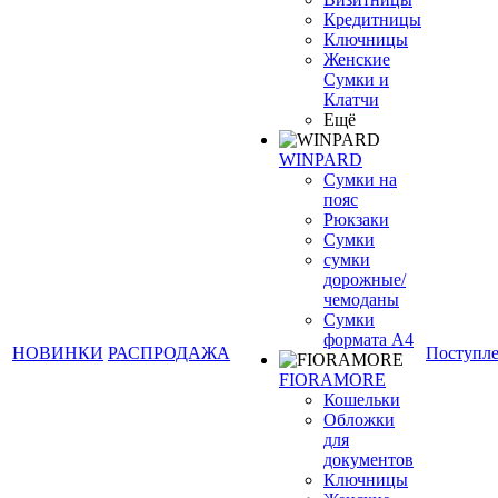
Кредитницы
Ключницы
Женские
Сумки и
Клатчи
Ещё
WINPARD
Сумки на
пояс
Рюкзаки
Сумки
сумки
дорожные/
чемоданы
Сумки
формата А4
НОВИНКИ
РАСПРОДАЖА
Поступл
FIORAMORE
Кошельки
Обложки
для
документов
Ключницы