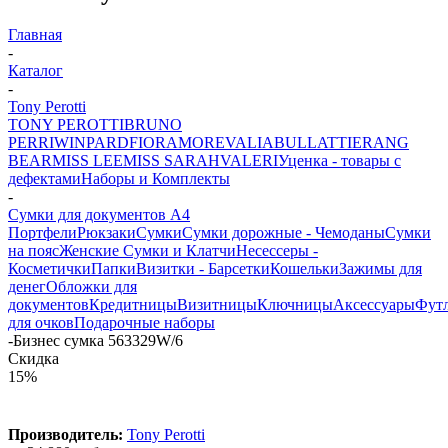
Главная
-
Каталог
-
Tony Perotti
TONY PEROTTI
BRUNO
PERRI
WINPARD
FIORAMORE
VALIA
BULLATTI
ERANG
BEAR
MISS LEE
MISS SARAH
VALERI
Уценка - товары с
дефектами
Наборы и Комплекты
-
Сумки для документов А4
Портфели
Рюкзаки
Сумки
Сумки дорожные - Чемоданы
Сумки
на пояс
Женские Сумки и Клатчи
Несессеры -
Косметички
Папки
Визитки - Барсетки
Кошельки
Зажимы для
денег
Обложки для
документов
Кредитницы
Визитницы
Ключницы
Аксессуары
Фут
для очков
Подарочные наборы
-
Бизнес сумка 563329W/6
Скидка
15%
Производитель:
Tony Perotti