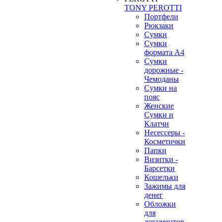
TONY PEROTTI
Портфели
Рюкзаки
Сумки
Сумки
формата А4
Сумки
дорожные -
Чемоданы
Сумки на
пояс
Женские
Сумки и
Клатчи
Несессеры -
Косметички
Папки
Визитки -
Барсетки
Кошельки
Зажимы для
денег
Обложки
для
документов