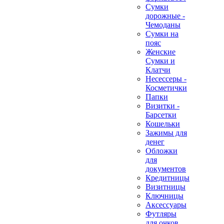
Сумки
дорожные -
Чемоданы
Сумки на
пояс
Женские
Сумки и
Клатчи
Несессеры -
Косметички
Папки
Визитки -
Барсетки
Кошельки
Зажимы для
денег
Обложки
для
документов
Кредитницы
Визитницы
Ключницы
Аксессуары
Футляры
для очков