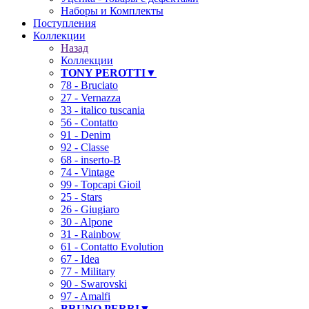
Наборы и Комплекты
Поступления
Коллекции
Назад
Коллекции
TONY PEROTTI▼
78 - Bruciato
27 - Vernazza
33 - italico tuscania
56 - Contatto
91 - Denim
92 - Classe
68 - inserto-B
74 - Vintage
99 - Topcapi Gioil
25 - Stars
26 - Giugiaro
30 - Alpone
31 - Rainbow
61 - Contatto Evolution
67 - Idea
77 - Military
90 - Swarovski
97 - Amalfi
BRUNO PERRI▼