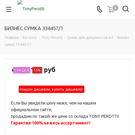
0
БИЗНЕС СУМКА 334457/1
Главная
-
Каталог
-
Tony Perotti
-
Сумки для документов А4
-
Бизнес
сумка 334457/1
от
35 130 руб
СКИДКА
15%
Нашли дешевле, купить дешевле!
Если Вы увидели цену ниже, чем на нашем
официальном сайте,
продадим по такой-же цене со склада TONY PEROTTI!
Гарантия 100% на весь ассортимент!