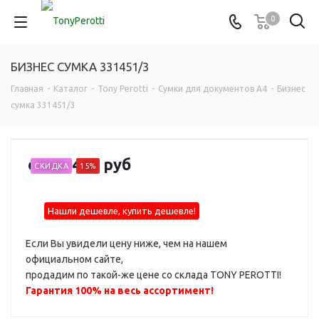
0
БИЗНЕС СУМКА 331451/3
Главная
-
Каталог
-
Tony Perotti
-
Сумки для документов А4
-
Бизнес
сумка 331451/3
от
35 490 руб
СКИДКА
15%
Нашли дешевле, купить дешевле!
Если Вы увидели цену ниже, чем на нашем
официальном сайте,
продадим по такой-же цене со склада TONY PEROTTI!
Гарантия 100% на весь ассортимент!