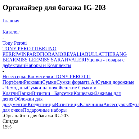
Органайзер для багажа IG-203
Главная
-
Каталог
-
Tony Perotti
TONY PEROTTI
BRUNO
PERRI
WINPARD
FIORAMORE
VALIA
BULLATTI
ERANG
BEAR
MISS LEE
MISS SARAH
VALERI
Уценка - товары с
дефектами
Наборы и Комплекты
-
Несессеры, Косметички TONY PEROTTI
Портфели
Рюкзаки
Сумки
Сумки формата А4
Сумки дорожные
- Чемоданы
Сумки на пояс
Женские Сумки и
Клатчи
Папки
Визитки - Барсетки
Кошельки
Зажимы для
денег
Обложки для
документов
Кредитницы
Визитницы
Ключницы
Аксессуары
Фут
для очков
Подарочные наборы
-
Органайзер для багажа IG-203
Скидка
15%