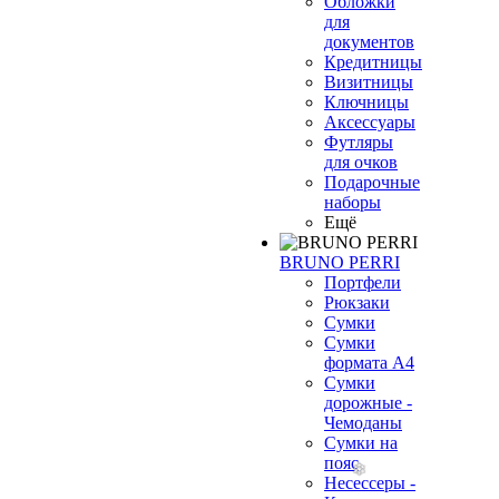
Обложки
для
документов
Кредитницы
Визитницы
Ключницы
Аксессуары
Футляры
для очков
Подарочные
наборы
Ещё
BRUNO PERRI
Портфели
Рюкзаки
Сумки
Сумки
формата А4
Сумки
дорожные -
Чемоданы
Сумки на
пояс
Несессеры -