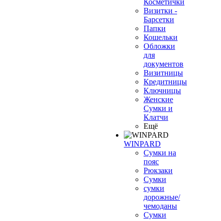
Косметички
Визитки -
Барсетки
Папки
Кошельки
Обложки
для
документов
Визитницы
Кредитницы
Ключницы
Женские
Сумки и
Клатчи
Ещё
WINPARD
Сумки на
пояс
Рюкзаки
Сумки
сумки
дорожные/
чемоданы
Сумки