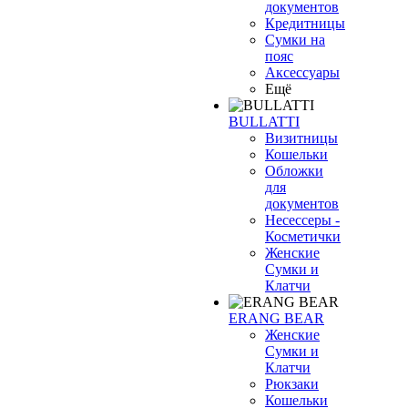
документов
Кредитницы
Сумки на
пояс
Аксессуары
Ещё
BULLATTI
Визитницы
Кошельки
Обложки
для
документов
Несессеры -
Косметички
Женские
Сумки и
Клатчи
ERANG BEAR
Женские
Сумки и
Клатчи
Рюкзаки
Кошельки