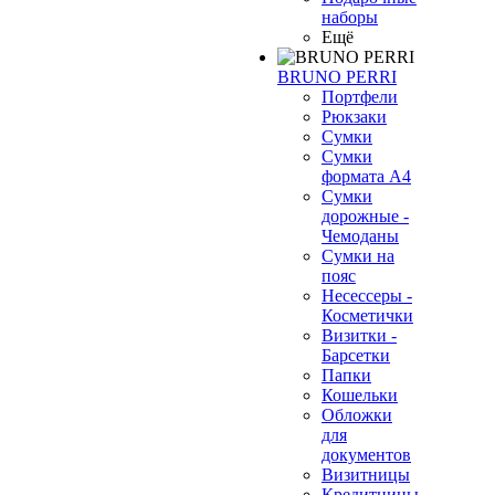
наборы
Ещё
BRUNO PERRI
Портфели
Рюкзаки
Сумки
Сумки
формата А4
Сумки
дорожные -
Чемоданы
Сумки на
пояс
Несессеры -
Косметички
Визитки -
Барсетки
Папки
Кошельки
Обложки
для
документов
Визитницы
Кредитницы