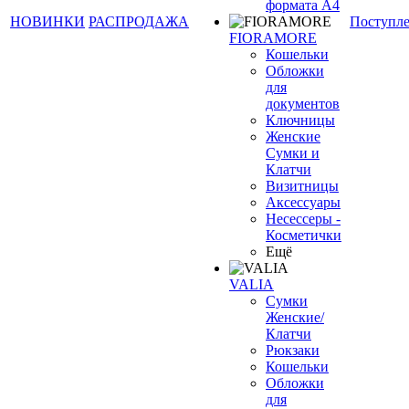
формата А4
НОВИНКИ
РАСПРОДАЖА
Поступл
FIORAMORE
Кошельки
Обложки
для
документов
Ключницы
Женские
Сумки и
Клатчи
Визитницы
Аксессуары
Несессеры -
Косметички
Ещё
VALIA
Сумки
Женские/
Клатчи
Рюкзаки
Кошельки
Обложки
для