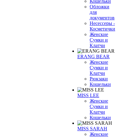
Кошельки
Обложки
для
документов
Несессеры -
Косметички
Женские
Сумки и
Клатчи
ERANG BEAR
Женские
Сумки и
Клатчи
Рюкзаки
Кошельки
MISS LEE
Женские
Сумки и
Клатчи
Кошельки
MISS SARAH
Женские