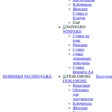
Ключницы
Женские
Сумки и
Клатчи
Ещё
WINPARD
Сумки на
пояс
Рюкзаки
Сумки
сумки
дорожные/
чемоданы
Сумки
формата А4
НОВИНКИ
РАСПРОДАЖА
Поступл
FIORAMORE
Кошельки
Обложки
для
документов
Ключницы
Женские