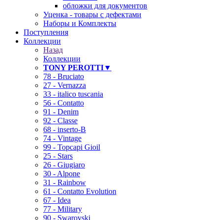
обложки для документов
Уценка - товары с дефектами
Наборы и Комплекты
Поступления
Коллекции
Назад
❄
Коллекции
TONY PEROTTI▼
78 - Bruciato
27 - Vernazza
33 - italico tuscania
56 - Contatto
91 - Denim
92 - Classe
68 - inserto-B
74 - Vintage
99 - Topcapi Gioil
25 - Stars
26 - Giugiaro
30 - Alpone
31 - Rainbow
61 - Contatto Evolution
67 - Idea
77 - Military
90 - Swarovski