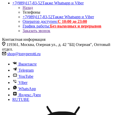
+7(989)117-83-52
Также Whatsapp и Viber
Назад
Телефоны
+7(989)117-83-52
Также Whatsapp и Viber
Оператор доступен:
С 10:00 до 23:00
График работы:
Без выходных и перерывов
Заказать звонок
Контактная информация
119361, Москва, Озерная ул., д. 42 "БЦ Озерная", Оптовый
отдел.
shop@tonyperotti.ru
Вконтакте
Telegram
YouTube
Viber
WhatsApp
Яндекс.Дзен
RUTUBE