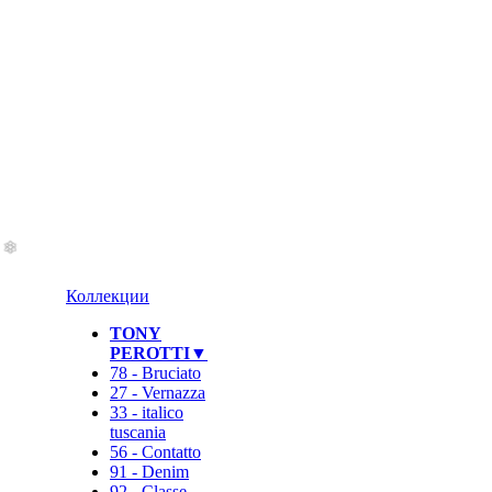
Коллекции
TONY
PEROTTI▼
78 - Bruciato
27 - Vernazza
33 - italico
tuscania
56 - Contatto
91 - Denim
92 - Classe