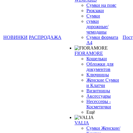
Сумки на пояс
Рюкзаки
Сумки
сумки
дорожные/
чемоданы
НОВИНКИ
РАСПРОДАЖА
Сумки формата
Пост
А4
FIORAMORE
❄
Кошельки
Обложки для
документов
Ключницы
Женские Сумки
и Клатчи
Визитницы
Аксессуары
Несессеры -
Косметички
Ещё
VALIA
Сумки Женские/