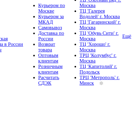
Курьером по
Москва
Москве
ТЦ 'Галерея
Курьером за
Водолей' г. Москва
МКАД
ТЦ 'Гагаринский' г.
Самовывоз
Москва
Доставка по
ТЦ 'Обувь Сити' г.
Ещё
ская
России
Москва
а в России
Возврат
ТЦ 'Хорошо' г.
ы
товара
Москва
Оптовым
ТРЦ 'Колумбус' г.
клиентам
Москва
Розничным
ТЦ 'Капитолий' г.
клиентам
Подольск
Расчитать
ТРЦ 'Метрополь' г.
СДЭК
Минск