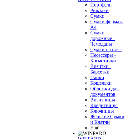
Портфели
Рюкзаки
Сумки
Сумки формата
А4
Сумки
дорожные -
Чемоданы
Сумки на пояс
Несессеры -
Косметички
Визитки -
Барсетки
Папки
Кошельки
Обложки для
документов
Визитницы
Кредитницы
Ключницы
Женские Сумки
и Клатчи
Ещё
WINPARD