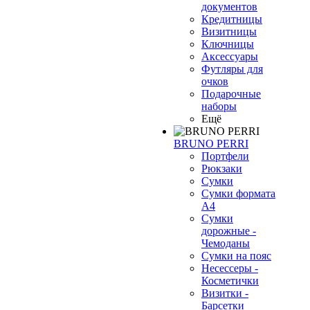
документов
Кредитницы
Визитницы
Ключницы
Аксессуары
Футляры для
очков
Подарочные
наборы
Ещё
BRUNO PERRI
Портфели
Рюкзаки
Сумки
Сумки формата
А4
Сумки
дорожные -
Чемоданы
❄
Сумки на пояс
Несессеры -
Косметички
Визитки -
Барсетки