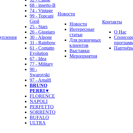
68 - inserto-B
74 - Vintage
Новости
99 - Topcapi
Gioil
Контакты
Новости
25 - Stars
Интересные
26 - Giugiaro
О Нас
статьи
упления
30 - Alpone
Спонсор
Для розничных
31 - Rainbow
программ
клиентов
61 - Contatto
Партнёр
Выставки
Evolution
Мероприятия
67 - Idea
77 - Military
90 -
Swarovski
97 - Amalfi
BRUNO
PERRI▼
FLORENCE
NAPOLI
PERFETTO
SORRENTO
BUFALO
ULTRA