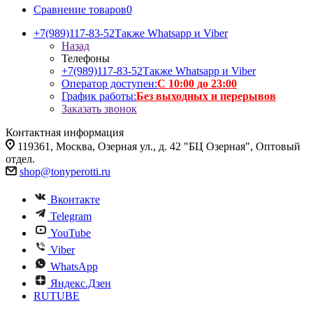
Сравнение товаров
0
+7(989)117-83-52
Также Whatsapp и Viber
Назад
Телефоны
+7(989)117-83-52
Также Whatsapp и Viber
Оператор доступен:
С 10:00 до 23:00
График работы:
Без выходных и перерывов
Заказать звонок
Контактная информация
119361, Москва, Озерная ул., д. 42 "БЦ Озерная", Оптовый
отдел.
shop@tonyperotti.ru
Вконтакте
Telegram
YouTube
Viber
WhatsApp
Яндекс.Дзен
RUTUBE