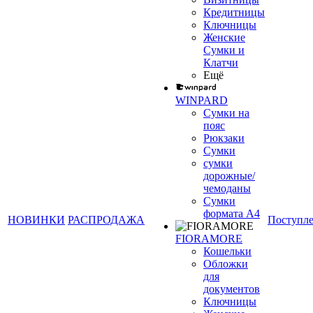
Кредитницы
Ключницы
Женские
Сумки и
Клатчи
Ещё
WINPARD
Сумки на
пояс
Рюкзаки
Сумки
сумки
дорожные/
чемоданы
Сумки
формата А4
НОВИНКИ
РАСПРОДАЖА
Поступл
FIORAMORE
Кошельки
Обложки
для
документов
Ключницы