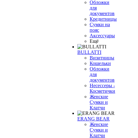
Обложки
для
документов
Кредитницы
Сумки на
пояс
Аксессуары
Ещё
BULLATTI
Визитницы
Кошельки
Обложки
для
документов
Несессеры -
Косметички
Женские
Сумки и
Клатчи
ERANG BEAR
Женские
Сумки и
Клатчи