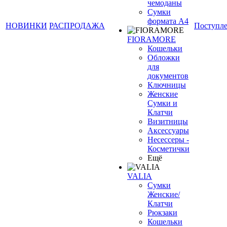
чемоданы
Сумки
формата А4
НОВИНКИ
РАСПРОДАЖА
Поступл
FIORAMORE
Кошельки
Обложки
для
документов
Ключницы
Женские
Сумки и
Клатчи
Визитницы
Аксессуары
Несессеры -
Косметички
Ещё
VALIA
Сумки
Женские/
Клатчи
Рюкзаки
Кошельки