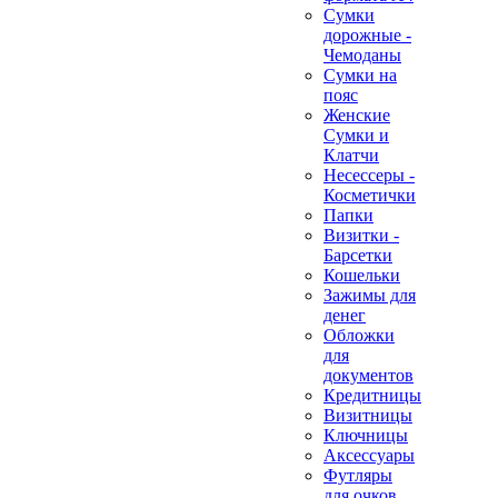
Сумки
дорожные -
Чемоданы
Сумки на
пояс
Женские
Сумки и
Клатчи
Несессеры -
Косметички
Папки
Визитки -
Барсетки
Кошельки
Зажимы для
денег
Обложки
для
документов
Кредитницы
Визитницы
Ключницы
Аксессуары
Футляры
для очков