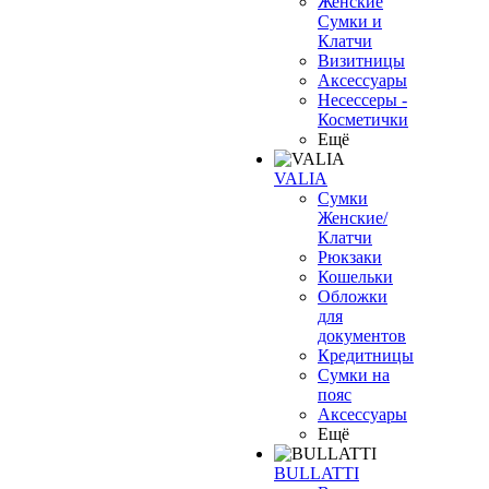
Женские
Сумки и
Клатчи
Визитницы
Аксессуары
Несессеры -
Косметички
Ещё
VALIA
Сумки
Женские/
Клатчи
Рюкзаки
Кошельки
Обложки
для
документов
Кредитницы
Сумки на
пояс
Аксессуары
Ещё
BULLATTI