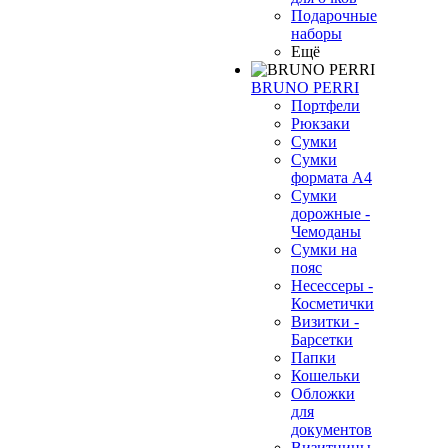
Подарочные
наборы
Ещё
BRUNO PERRI
Портфели
Рюкзаки
Сумки
Сумки
формата А4
Сумки
дорожные -
Чемоданы
Сумки на
пояс
Несессеры -
Косметички
Визитки -
Барсетки
Папки
Кошельки
Обложки
для
документов
Визитницы