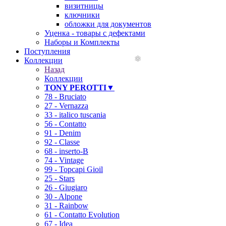
визитницы
ключники
обложки для документов
Уценка - товары с дефектами
Наборы и Комплекты
Поступления
Коллекции
Назад
Коллекции
TONY PEROTTI▼
78 - Bruciato
27 - Vernazza
33 - italico tuscania
56 - Contatto
91 - Denim
92 - Classe
68 - inserto-B
74 - Vintage
99 - Topcapi Gioil
25 - Stars
26 - Giugiaro
30 - Alpone
31 - Rainbow
61 - Contatto Evolution
67 - Idea