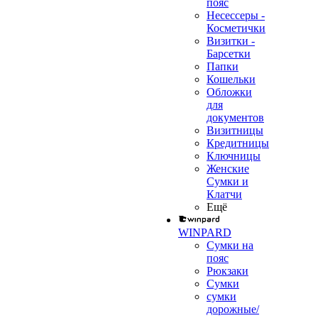
пояс
Несессеры -
Косметички
Визитки -
Барсетки
Папки
Кошельки
Обложки
для
документов
Визитницы
Кредитницы
Ключницы
Женские
Сумки и
Клатчи
Ещё
WINPARD
Сумки на
пояс
Рюкзаки
Сумки
сумки
дорожные/