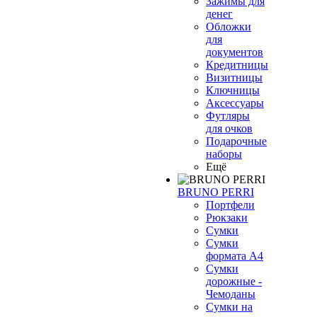
Зажимы для
денег
Обложки
для
документов
Кредитницы
Визитницы
Ключницы
Аксессуары
Футляры
для очков
Подарочные
наборы
Ещё
BRUNO PERRI
Портфели
Рюкзаки
Сумки
Сумки
формата А4
Сумки
дорожные -
Чемоданы
Сумки на