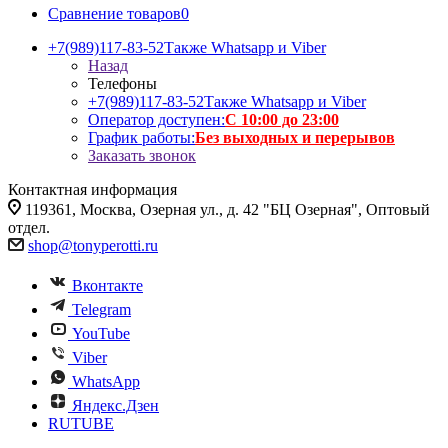
Сравнение товаров
0
+7(989)117-83-52
Также Whatsapp и Viber
Назад
Телефоны
+7(989)117-83-52
Также Whatsapp и Viber
Оператор доступен:
С 10:00 до 23:00
График работы:
Без выходных и перерывов
Заказать звонок
Контактная информация
119361, Москва, Озерная ул., д. 42 "БЦ Озерная", Оптовый
отдел.
shop@tonyperotti.ru
Вконтакте
Telegram
YouTube
Viber
WhatsApp
Яндекс.Дзен
RUTUBE