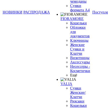
чемоданы
Сумки
формата А4
НОВИНКИ
РАСПРОДАЖА
Поступл
FIORAMORE
Кошельки
Обложки
для
документов
Ключницы
Женские
Сумки и
Клатчи
Визитницы
Аксессуары
Несессеры -
Косметички
Ещё
VALIA
Сумки
Женские/
Клатчи
Рюкзаки
Кошельки