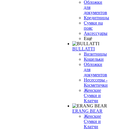
Обложки
для
документов
Кредитницы
Сумки на
пояс
Аксессуары
Ещё
BULLATTI
Визитницы
Кошельки
Обложки
для
документов
Несессеры -
Косметички
Женские
Сумки и
Клатчи
ERANG BEAR
Женские
Сумки и
Клатчи