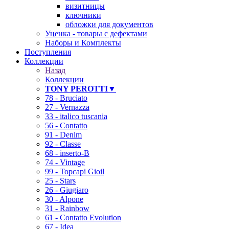
визитницы
ключники
обложки для документов
Уценка - товары с дефектами
Наборы и Комплекты
Поступления
Коллекции
Назад
Коллекции
TONY PEROTTI▼
78 - Bruciato
27 - Vernazza
33 - italico tuscania
56 - Contatto
91 - Denim
92 - Classe
68 - inserto-B
74 - Vintage
99 - Topcapi Gioil
25 - Stars
26 - Giugiaro
30 - Alpone
31 - Rainbow
61 - Contatto Evolution
67 - Idea