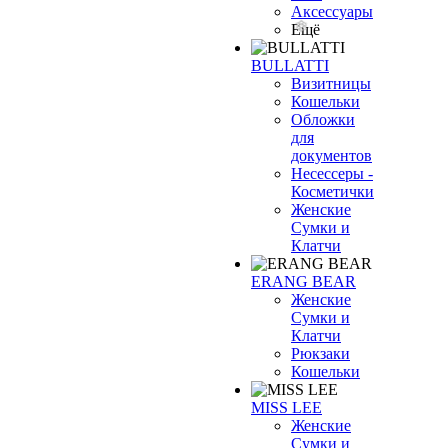
Аксессуары
Ещё
BULLATTI
Визитницы
Кошельки
Обложки
для
документов
Несессеры -
Косметички
Женские
Сумки и
Клатчи
ERANG BEAR
Женские
Сумки и
Клатчи
Рюкзаки
Кошельки
MISS LEE
Женские
Сумки и