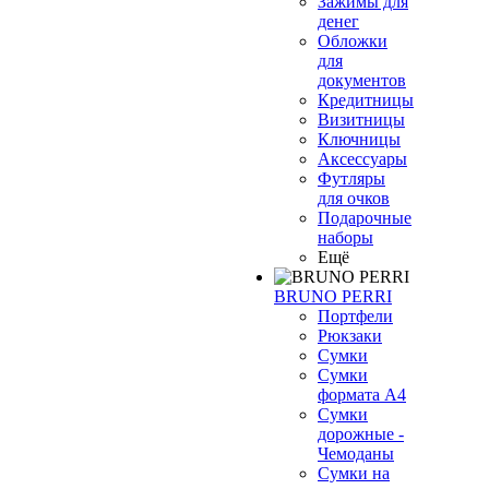
Зажимы для
денег
Обложки
для
документов
Кредитницы
Визитницы
Ключницы
Аксессуары
Футляры
для очков
Подарочные
наборы
Ещё
BRUNO PERRI
Портфели
Рюкзаки
Сумки
Сумки
формата А4
Сумки
дорожные -
Чемоданы
Сумки на