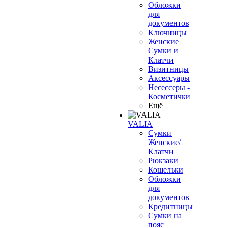
Обложки
для
документов
Ключницы
Женские
Сумки и
Клатчи
Визитницы
Аксессуары
Несессеры -
Косметички
Ещё
VALIA
Сумки
Женские/
Клатчи
Рюкзаки
Кошельки
Обложки
для
документов
Кредитницы
Сумки на
пояс