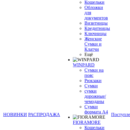
Кошельки
Обложки
для
документов
Визитницы
Кредитницы
Ключницы
Женские
Сумки и
Клатчи
Ещё
WINPARD
Сумки на
пояс
Рюкзаки
Сумки
сумки
дорожные/
чемоданы
Сумки
формата А4
НОВИНКИ
РАСПРОДАЖА
Поступл
FIORAMORE
Кошельки