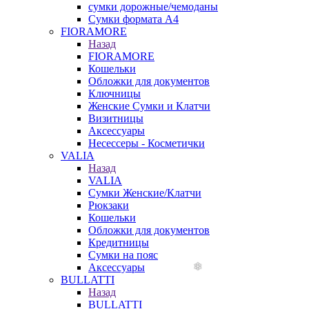
сумки дорожные/чемоданы
Сумки формата А4
FIORAMORE
Назад
FIORAMORE
Кошельки
Обложки для документов
Ключницы
Женские Сумки и Клатчи
Визитницы
Аксессуары
Несессеры - Косметички
VALIA
Назад
VALIA
Сумки Женские/Клатчи
Рюкзаки
Кошельки
Обложки для документов
Кредитницы
Сумки на пояс
Аксессуары
BULLATTI
Назад
BULLATTI