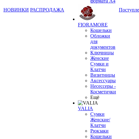
формата А4
НОВИНКИ
РАСПРОДАЖА
Поступл
FIORAMORE
Кошельки
Обложки
для
документов
Ключницы
Женские
Сумки и
Клатчи
Визитницы
Аксессуары
Несессеры -
Косметички
Ещё
VALIA
Сумки
Женские/
Клатчи
Рюкзаки
Кошельки