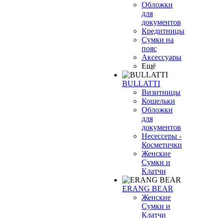
Обложки
для
документов
Кредитницы
Сумки на
пояс
Аксессуары
Ещё
BULLATTI
Визитницы
Кошельки
Обложки
для
документов
Несессеры -
Косметички
Женские
Сумки и
Клатчи
ERANG BEAR
Женские
Сумки и
Клатчи