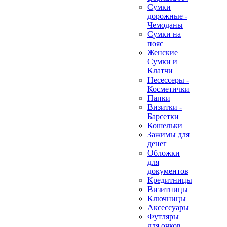
Сумки
дорожные -
Чемоданы
Сумки на
пояс
Женские
Сумки и
Клатчи
Несессеры -
Косметички
Папки
Визитки -
Барсетки
Кошельки
Зажимы для
денег
Обложки
для
документов
Кредитницы
Визитницы
Ключницы
Аксессуары
Футляры
для очков