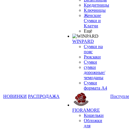
Кредитницы
Ключницы
Женские
Сумки и
Клатчи
Ещё
WINPARD
Сумки на
пояс
Рюкзаки
Сумки
сумки
дорожные/
чемоданы
Сумки
формата А4
НОВИНКИ
РАСПРОДАЖА
Поступл
FIORAMORE
Кошельки
Обложки
для