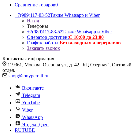
Сравнение товаров
0
+7(989)117-83-52
Также Whatsapp и Viber
Назад
Телефоны
+7(989)117-83-52
Также Whatsapp и Viber
Оператор доступен:
С 10:00 до 23:00
График работы:
Без выходных и перерывов
Заказать звонок
Контактная информация
119361, Москва, Озерная ул., д. 42 "БЦ Озерная", Оптовый
отдел.
shop@tonyperotti.ru
Вконтакте
Telegram
YouTube
Viber
WhatsApp
Яндекс.Дзен
RUTUBE