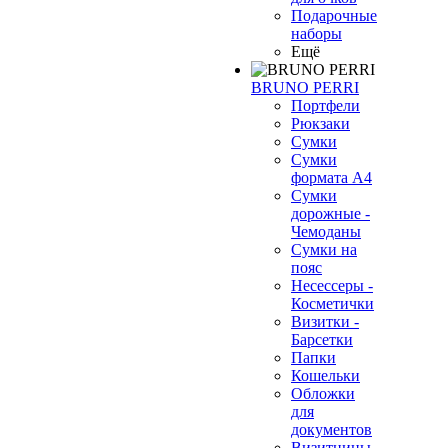
Подарочные
наборы
Ещё
BRUNO PERRI
Портфели
Рюкзаки
Сумки
Сумки
формата А4
Сумки
дорожные -
Чемоданы
Сумки на
пояс
Несессеры -
Косметички
Визитки -
Барсетки
Папки
Кошельки
Обложки
для
документов
Визитницы