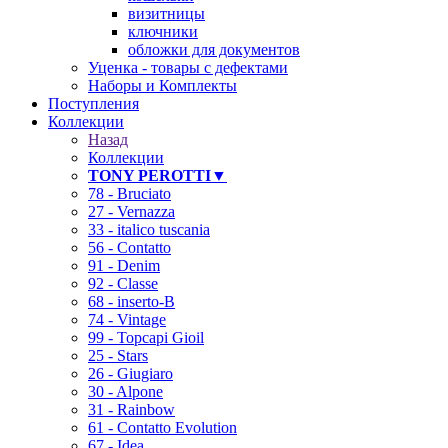
визитницы
ключники
обложки для документов
Уценка - товары с дефектами
Наборы и Комплекты
Поступления
Коллекции
Назад
Коллекции
TONY PEROTTI▼
78 - Bruciato
27 - Vernazza
33 - italico tuscania
56 - Contatto
91 - Denim
92 - Classe
68 - inserto-B
74 - Vintage
99 - Topcapi Gioil
25 - Stars
26 - Giugiaro
30 - Alpone
31 - Rainbow
61 - Contatto Evolution
67 - Idea