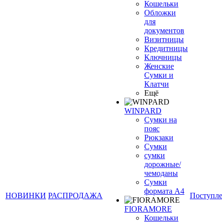
Кошельки
Обложки
для
документов
Визитницы
Кредитницы
Ключницы
Женские
Сумки и
Клатчи
Ещё
WINPARD
Сумки на
пояс
Рюкзаки
Сумки
сумки
дорожные/
чемоданы
Сумки
формата А4
НОВИНКИ
РАСПРОДАЖА
Поступл
FIORAMORE
Кошельки