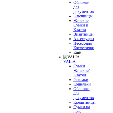
Обложки
для
документов
Ключницы
Женские
Сумки и
Клатчи
Визитницы
Аксессуары
Несессеры -
Косметички
Ещё
VALIA
Сумки
Женские/
Клатчи
Рюкзаки
Кошельки
Обложки
для
документов
Кредитницы
Сумки на
пояс