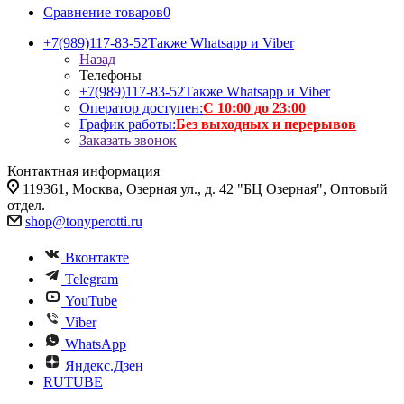
Сравнение товаров
0
+7(989)117-83-52
Также Whatsapp и Viber
Назад
Телефоны
+7(989)117-83-52
Также Whatsapp и Viber
Оператор доступен:
С 10:00 до 23:00
График работы:
Без выходных и перерывов
Заказать звонок
Контактная информация
119361, Москва, Озерная ул., д. 42 "БЦ Озерная", Оптовый
отдел.
shop@tonyperotti.ru
Вконтакте
Telegram
YouTube
Viber
WhatsApp
Яндекс.Дзен
RUTUBE