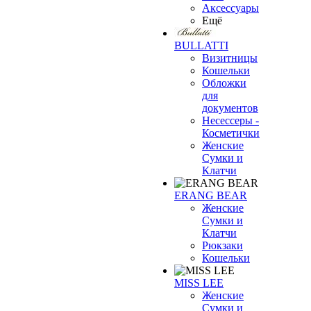
Аксессуары
Ещё
BULLATTI
Визитницы
Кошельки
Обложки
для
документов
Несессеры -
Косметички
Женские
Сумки и
Клатчи
ERANG BEAR
Женские
Сумки и
Клатчи
Рюкзаки
Кошельки
MISS LEE
Женские
Сумки и