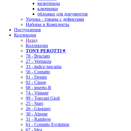
визитницы
ключники
обложки для документов
Уценка - товары с дефектами
Наборы и Комплекты
Поступления
Коллекции
Назад
Коллекции
TONY PEROTTI▼
78 - Bruciato
27 - Vernazza
33 - italico tuscania
56 - Contatto
91 - Denim
92 - Classe
68 - inserto-B
74 - Vintage
99 - Topcapi Gioil
25 - Stars
26 - Giugiaro
30 - Alpone
31 - Rainbow
61 - Contatto Evolution
67 - Idea