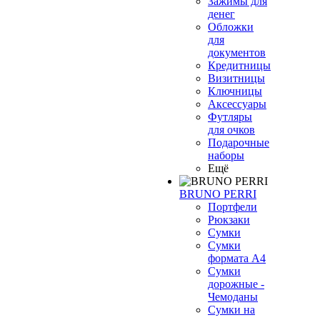
Зажимы для
денег
Обложки
для
документов
Кредитницы
Визитницы
Ключницы
Аксессуары
Футляры
для очков
Подарочные
наборы
Ещё
BRUNO PERRI
Портфели
Рюкзаки
Сумки
Сумки
формата А4
Сумки
дорожные -
Чемоданы
Сумки на