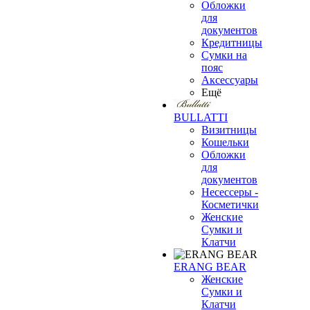
Обложки
для
документов
Кредитницы
Сумки на
пояс
Аксессуары
Ещё
BULLATTI
Визитницы
Кошельки
Обложки
для
документов
Несессеры -
Косметички
Женские
Сумки и
Клатчи
ERANG BEAR
Женские
Сумки и
Клатчи