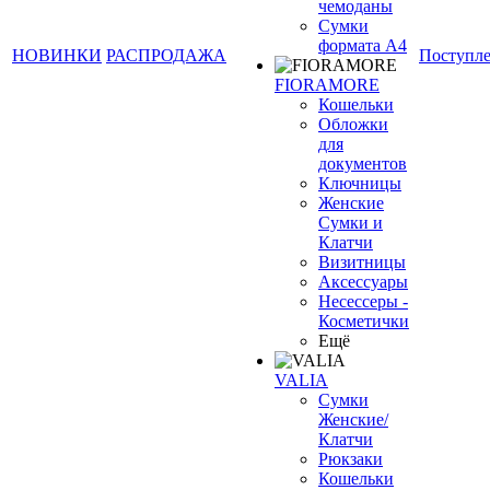
чемоданы
Сумки
формата А4
НОВИНКИ
РАСПРОДАЖА
Поступл
FIORAMORE
Кошельки
Обложки
для
документов
Ключницы
Женские
Сумки и
Клатчи
Визитницы
Аксессуары
Несессеры -
Косметички
Ещё
VALIA
Сумки
Женские/
Клатчи
Рюкзаки
Кошельки