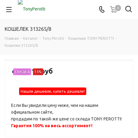
0
КОШЕЛЕК 313265/8
Главная
-
Каталог
-
Tony Perotti
-
Кошельки TONY PEROTTI
-
Кошелек 313265/8
от
8 210 руб
СКИДКА
15%
Нашли дешевле, купить дешевле!
Если Вы увидели цену ниже, чем на нашем
официальном сайте,
продадим по такой-же цене со склада TONY PEROTTI!
Гарантия 100% на весь ассортимент!