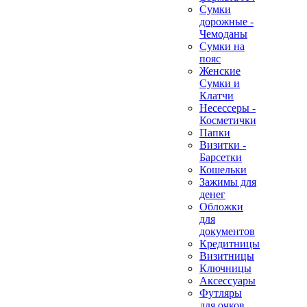
Сумки
дорожные -
Чемоданы
Сумки на
пояс
Женские
Сумки и
Клатчи
Несессеры -
Косметички
Папки
Визитки -
Барсетки
Кошельки
Зажимы для
денег
Обложки
для
документов
Кредитницы
Визитницы
Ключницы
Аксессуары
Футляры
для очков