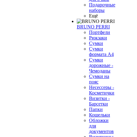
Подарочные
наборы
Ещё
BRUNO PERRI
Портфели
Рюкзаки
Сумки
Сумки
формата А4
Сумки
дорожные -
Чемоданы
Сумки на
пояс
Несессеры -
Косметички
Визитки -
Барсетки
Папки
Кошельки
Обложки
для
документов
Визитницы