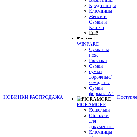
Кредитницы
Ключницы
Женские
Сумки и
Клатчи
Ещё
WINPARD
Сумки на
пояс
Рюкзаки
Сумки
сумки
дорожные/
чемоданы
Сумки
формата А4
НОВИНКИ
РАСПРОДАЖА
Поступл
FIORAMORE
Кошельки
Обложки
для
документов
Ключницы