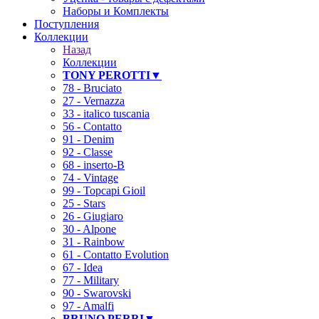
Наборы и Комплекты
Поступления
Коллекции
Назад
Коллекции
TONY PEROTTI▼
78 - Bruciato
27 - Vernazza
33 - italico tuscania
56 - Contatto
91 - Denim
92 - Classe
68 - inserto-B
74 - Vintage
99 - Topcapi Gioil
25 - Stars
26 - Giugiaro
30 - Alpone
31 - Rainbow
61 - Contatto Evolution
67 - Idea
77 - Military
90 - Swarovski
97 - Amalfi
BRUNO PERRI▼