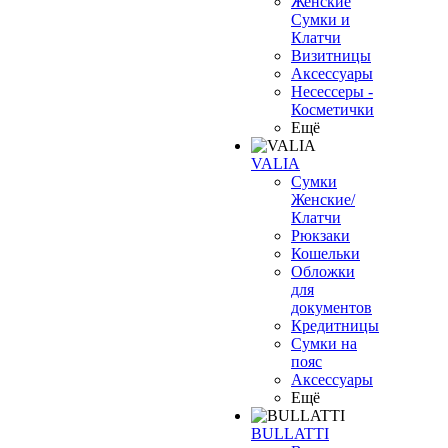
Женские
Сумки и
Клатчи
Визитницы
Аксессуары
Несессеры -
Косметички
Ещё
VALIA
Сумки
Женские/
Клатчи
Рюкзаки
Кошельки
Обложки
для
документов
Кредитницы
Сумки на
пояс
Аксессуары
Ещё
BULLATTI