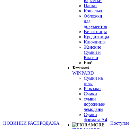
Барсетки
Папки
Кошельки
Обложки
для
документов
Визитницы
Кредитницы
Ключницы
Женские
Сумки и
Клатчи
Ещё
WINPARD
Сумки на
пояс
Рюкзаки
Сумки
сумки
дорожные/
чемоданы
Сумки
формата А4
НОВИНКИ
РАСПРОДАЖА
Поступл