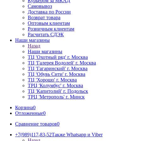
Курьером за МКАД
Самовывоз
Доставка по России
Возврат товара
Оптовым клиентам
Розничным клиентам
Расчитать СДЭК
Наши магазины
Назад
Наши магазины
ТЦ 'Охотный ряд' г. Москва
ТЦ 'Галерея Водолей' г. Москва
ТЦ 'Гагаринский' г. Москва
ТЦ 'Обувь Сити' г. Москва
ТЦ 'Хорошо' г. Москва
ТРЦ 'Колумбус' г. Москва
ТЦ 'Капитолий' г. Подольск
ТРЦ 'Метрополь' г. Минск
Корзина
0
Отложенные
0
Сравнение товаров
0
+7(989)117-83-52
Также Whatsapp и Viber
Назад