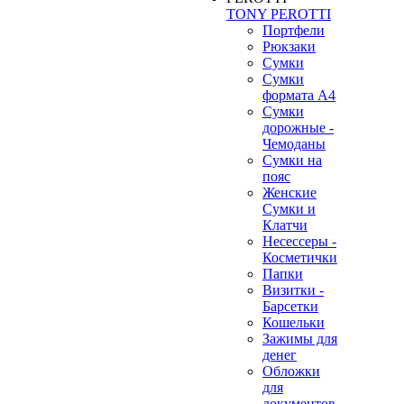
TONY PEROTTI
Портфели
Рюкзаки
Сумки
Сумки
формата А4
Сумки
дорожные -
Чемоданы
Сумки на
пояс
Женские
Сумки и
Клатчи
Несессеры -
Косметички
Папки
Визитки -
Барсетки
Кошельки
Зажимы для
денег
Обложки
для
документов