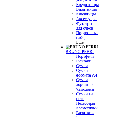
Кредитницы
Визитницы
Ключницы
Аксессуары
Футляры
для очков
Подарочные
наборы
Ещё
BRUNO PERRI
Портфели
Рюкзаки
Сумки
Сумки
формата А4
Сумки
дорожные -
Чемоданы
Сумки на
пояс
Несессеры -
Косметички
Визитки -