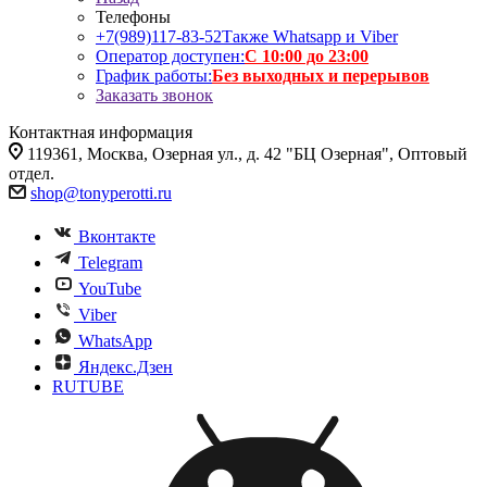
Телефоны
+7(989)117-83-52
Также Whatsapp и Viber
Оператор доступен:
С 10:00 до 23:00
График работы:
Без выходных и перерывов
Заказать звонок
Контактная информация
119361, Москва, Озерная ул., д. 42 "БЦ Озерная", Оптовый
отдел.
shop@tonyperotti.ru
Вконтакте
Telegram
YouTube
Viber
WhatsApp
Яндекс.Дзен
RUTUBE