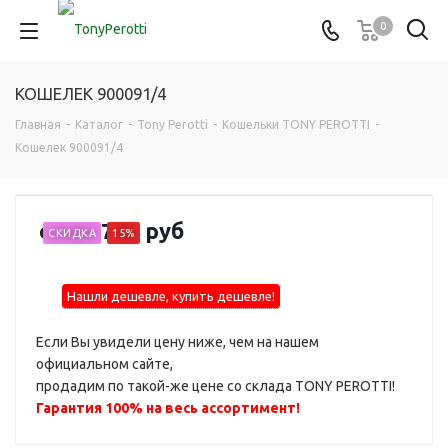
0
КОШЕЛЕК 900091/4
Главная
-
Каталог
-
Tony Perotti
-
Кошельки TONY PEROTTI
-
Кошелек 900091/4
от
13 760 руб
СКИДКА
15%
Нашли дешевле, купить дешевле!
Если Вы увидели цену ниже, чем на нашем
официальном сайте,
продадим по такой-же цене со склада TONY PEROTTI!
Гарантия 100% на весь ассортимент!