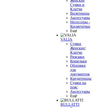
Женские
Сумки и
Клатчи
Визитницы
Аксессуары
Несессеры -
Косметички
Ещё
VALIA
Сумки
Женские/
Клатчи
Рюкзаки
Кошельки
Обложки
для
документов
Кредитницы
Сумки на
пояс
Аксессуары
Ещё
BULLATTI