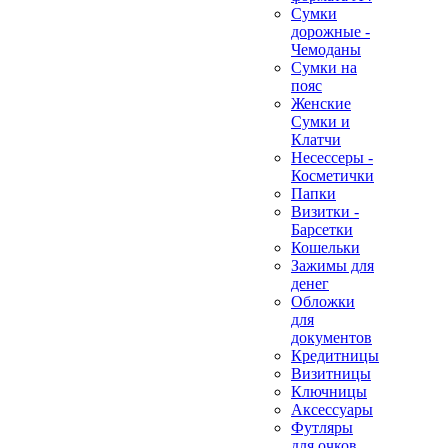
Сумки
дорожные -
Чемоданы
Сумки на
пояс
Женские
Сумки и
Клатчи
Несессеры -
Косметички
Папки
Визитки -
Барсетки
Кошельки
Зажимы для
денег
Обложки
для
документов
Кредитницы
Визитницы
Ключницы
Аксессуары
Футляры
для очков