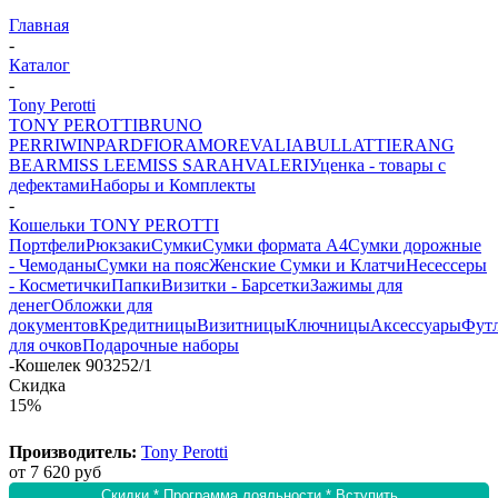
Главная
-
Каталог
-
Tony Perotti
TONY PEROTTI
BRUNO
PERRI
WINPARD
FIORAMORE
VALIA
BULLATTI
ERANG
BEAR
MISS LEE
MISS SARAH
VALERI
Уценка - товары с
дефектами
Наборы и Комплекты
-
Кошельки TONY PEROTTI
Портфели
Рюкзаки
Сумки
Сумки формата А4
Сумки дорожные
- Чемоданы
Сумки на пояс
Женские Сумки и Клатчи
Несессеры
- Косметички
Папки
Визитки - Барсетки
Зажимы для
денег
Обложки для
документов
Кредитницы
Визитницы
Ключницы
Аксессуары
Фут
для очков
Подарочные наборы
-
Кошелек 903252/1
Скидка
15%
Производитель:
Tony Perotti
от
7 620 руб
Скидки * Программа лояльности * Вступить