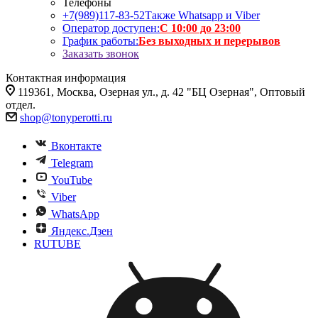
Телефоны
+7(989)117-83-52
Также Whatsapp и Viber
Оператор доступен:
С 10:00 до 23:00
График работы:
Без выходных и перерывов
Заказать звонок
Контактная информация
119361, Москва, Озерная ул., д. 42 "БЦ Озерная", Оптовый
отдел.
shop@tonyperotti.ru
Вконтакте
Telegram
YouTube
Viber
WhatsApp
Яндекс.Дзен
RUTUBE