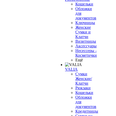
Кошельки
Обложки
для
документов
Ключницы
Женские
Сумки и
Клатчи
Визитницы
Аксессуары
Несессеры -
Косметички
Ещё
VALIA
Сумки
Женские/
Клатчи
Рюкзаки
Кошельки
Обложки
для
документов
Кредитницы
Сумки на