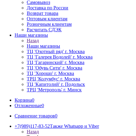
Самовывоз
Доставка по России
Возврат товара
Оптовым клиентам
Розничным клиентам
Расчитать СДЭК
Наши магазины
Назад
Наши магазины
ТЦ 'Охотный ряд' г. Москва
ТЦ 'Галерея Водолей' г. Москва
ТЦ 'Гагаринский' г. Москва
ТЦ 'Обувь Сити' г. Москва
ТЦ 'Хорошо' г. Москва
ТРЦ 'Колумбус' г. Москва
ТЦ 'Капитолий' г. Подольск
ТРЦ 'Метрополь' г. Минск
Корзина
0
Отложенные
0
Сравнение товаров
0
+7(989)117-83-52
Также Whatsapp и Viber
Назад