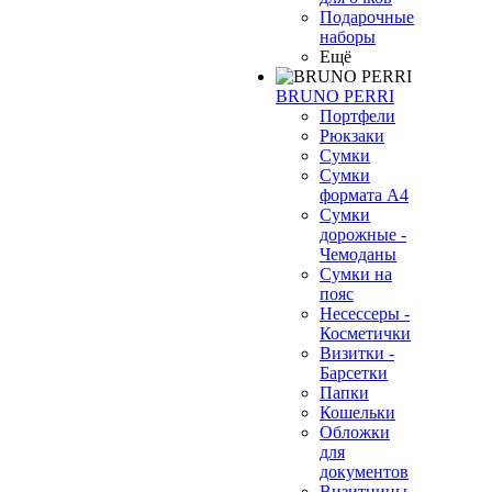
Подарочные
наборы
Ещё
BRUNO PERRI
Портфели
Рюкзаки
Сумки
Сумки
формата А4
Сумки
дорожные -
Чемоданы
Сумки на
пояс
Несессеры -
Косметички
Визитки -
Барсетки
Папки
Кошельки
Обложки
для
документов
Визитницы