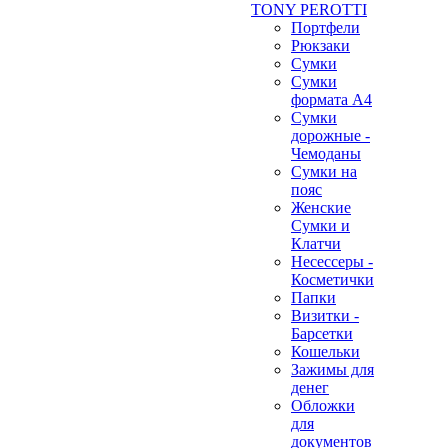
TONY PEROTTI
Портфели
Рюкзаки
Сумки
Сумки
формата А4
Сумки
дорожные -
Чемоданы
Сумки на
пояс
Женские
Сумки и
Клатчи
Несессеры -
Косметички
Папки
Визитки -
Барсетки
Кошельки
Зажимы для
денег
Обложки
для
документов