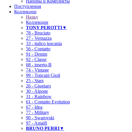
Наборы и Комплекты
Поступления
Коллекции
Назад
Коллекции
TONY PEROTTI▼
78 - Bruciato
27 - Vernazza
33 - italico tuscania
56 - Contatto
91 - Denim
92 - Classe
68 - inserto-B
74 - Vintage
99 - Topcapi Gioil
25 - Stars
26 - Giugiaro
30 - Alpone
31 - Rainbow
61 - Contatto Evolution
67 - Idea
77 - Military
90 - Swarovski
97 - Amalfi
BRUNO PERRI▼