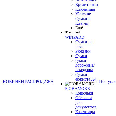
Кредитницы
Ключницы
Женские
Сумки и
Клатчи
Ещё
WINPARD
Сумки на
пояс
Рюкзаки
Сумки
сумки
дорожные/
чемоданы
Сумки
формата А4
НОВИНКИ
РАСПРОДАЖА
Поступл
FIORAMORE
Кошельки
Обложки
для
документов
Ключницы