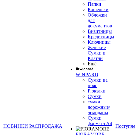
Папки
Кошельки
Обложки
для
документов
Визитницы
Кредитницы
Ключницы
Женские
Сумки и
Клатчи
Ещё
WINPARD
Сумки на
пояс
Рюкзаки
Сумки
сумки
дорожные/
чемоданы
Сумки
формата А4
НОВИНКИ
РАСПРОДАЖА
Поступл
FIORAMORE