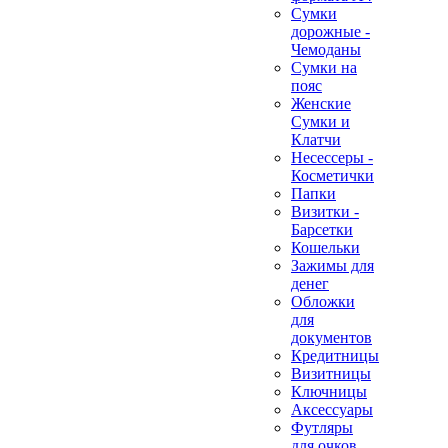
Сумки
дорожные -
Чемоданы
Сумки на
пояс
Женские
Сумки и
Клатчи
Несессеры -
Косметички
Папки
Визитки -
Барсетки
Кошельки
Зажимы для
денег
Обложки
для
документов
Кредитницы
Визитницы
Ключницы
Аксессуары
Футляры
для очков