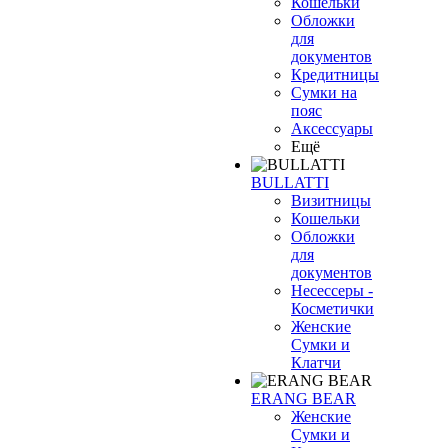
Кошельки
Обложки
для
документов
Кредитницы
Сумки на
пояс
Аксессуары
Ещё
BULLATTI
Визитницы
Кошельки
Обложки
для
документов
Несессеры -
Косметички
Женские
Сумки и
Клатчи
ERANG BEAR
Женские
Сумки и