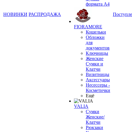
формата А4
НОВИНКИ
РАСПРОДАЖА
Поступл
FIORAMORE
Кошельки
Обложки
для
документов
Ключницы
Женские
Сумки и
Клатчи
Визитницы
Аксессуары
Несессеры -
Косметички
Ещё
VALIA
Сумки
Женские/
Клатчи
Рюкзаки