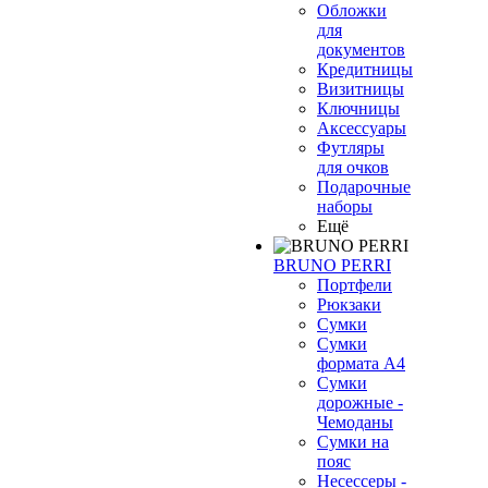
Обложки
для
документов
Кредитницы
Визитницы
Ключницы
Аксессуары
Футляры
для очков
Подарочные
наборы
Ещё
BRUNO PERRI
Портфели
Рюкзаки
Сумки
Сумки
формата А4
Сумки
дорожные -
Чемоданы
Сумки на
пояс
Несессеры -