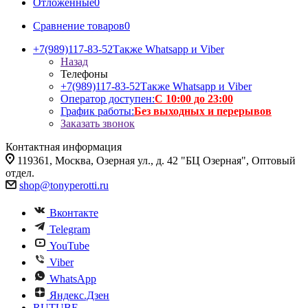
Отложенные
0
Сравнение товаров
0
+7(989)117-83-52
Также Whatsapp и Viber
Назад
Телефоны
+7(989)117-83-52
Также Whatsapp и Viber
Оператор доступен:
С 10:00 до 23:00
График работы:
Без выходных и перерывов
Заказать звонок
Контактная информация
119361, Москва, Озерная ул., д. 42 "БЦ Озерная", Оптовый
отдел.
shop@tonyperotti.ru
Вконтакте
Telegram
YouTube
Viber
WhatsApp
Яндекс.Дзен
RUTUBE