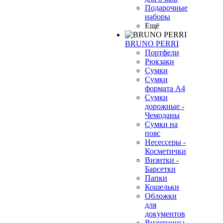
Подарочные
наборы
Ещё
BRUNO PERRI
Портфели
Рюкзаки
Сумки
Сумки
формата А4
Сумки
дорожные -
Чемоданы
Сумки на
пояс
Несессеры -
Косметички
Визитки -
Барсетки
Папки
Кошельки
Обложки
для
документов
Визитницы