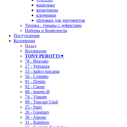
кошельки
визитницы
ключники
обложки для документов
Уценка - товары с дефектами
Наборы и Комплекты
Поступления
Коллекции
Назад
Коллекции
TONY PEROTTI▼
78 - Bruciato
27 - Vernazza
33 - italico tuscania
56 - Contatto
91 - Denim
92 - Classe
68 - inserto-B
74 - Vintage
99 - Topcapi Gioil
25 - Stars
26 - Giugiaro
30 - Alpone
31 - Rainbow