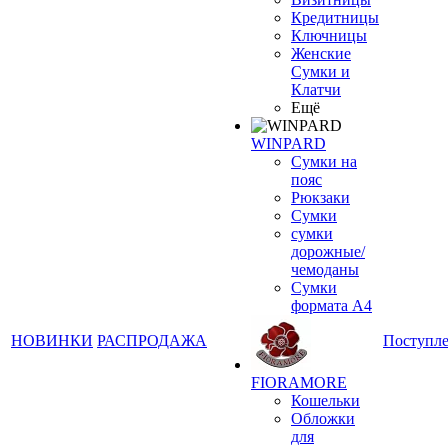
Кредитницы
Ключницы
Женские
Сумки и
Клатчи
Ещё
WINPARD
Сумки на
пояс
Рюкзаки
Сумки
сумки
дорожные/
чемоданы
Сумки
формата А4
НОВИНКИ
РАСПРОДАЖА
Поступл
FIORAMORE
Кошельки
Обложки
для