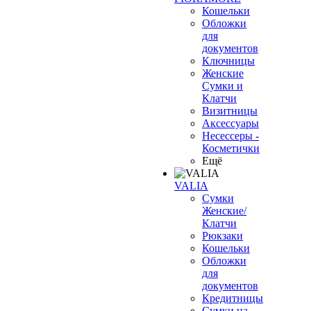
Кошельки
Обложки
для
документов
Ключницы
Женские
Сумки и
Клатчи
Визитницы
Аксессуары
Несессеры -
Косметички
Ещё
VALIA
Сумки
Женские/
Клатчи
Рюкзаки
Кошельки
Обложки
для
документов
Кредитницы
Сумки на