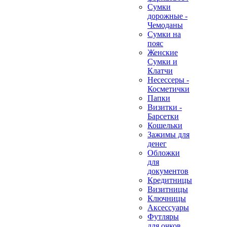
Сумки
дорожные -
Чемоданы
Сумки на
пояс
Женские
Сумки и
Клатчи
Несессеры -
Косметички
Папки
Визитки -
Барсетки
Кошельки
Зажимы для
денег
Обложки
для
документов
Кредитницы
Визитницы
Ключницы
Аксессуары
Футляры
для очков