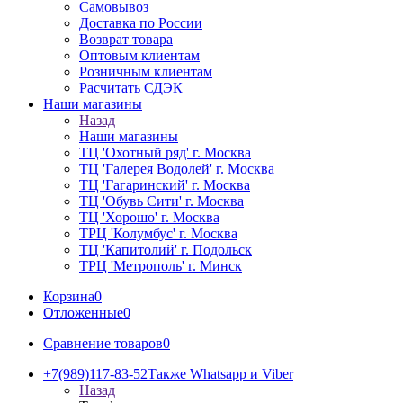
Самовывоз
Доставка по России
Возврат товара
Оптовым клиентам
Розничным клиентам
Расчитать СДЭК
Наши магазины
Назад
Наши магазины
ТЦ 'Охотный ряд' г. Москва
ТЦ 'Галерея Водолей' г. Москва
ТЦ 'Гагаринский' г. Москва
ТЦ 'Обувь Сити' г. Москва
ТЦ 'Хорошо' г. Москва
ТРЦ 'Колумбус' г. Москва
ТЦ 'Капитолий' г. Подольск
ТРЦ 'Метрополь' г. Минск
Корзина
0
Отложенные
0
Сравнение товаров
0
+7(989)117-83-52
Также Whatsapp и Viber
Назад