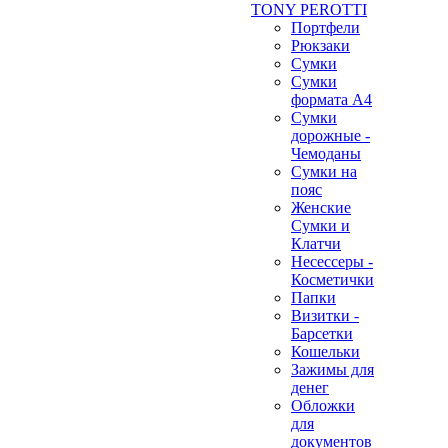
TONY PEROTTI
Портфели
Рюкзаки
Сумки
Сумки
формата А4
Сумки
дорожные -
Чемоданы
Сумки на
пояс
Женские
Сумки и
Клатчи
Несессеры -
Косметички
Папки
Визитки -
Барсетки
Кошельки
Зажимы для
денег
Обложки
для
документов