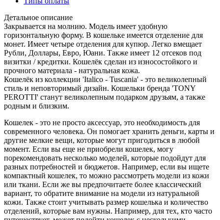
Типы оплаты
Детальное описание
Закрывается на молнию. Модель имеет удобную
горизонтальную форму. В кошельке имеется отделение для
монет. Имеет четыре отделения для купюр. Легко вмещает
Рубли, Доллары, Евро, Юани. Также имеет 12 отсеков под
визитки / кредитки. Кошелёк сделан из износостойкого и
прочного материала - натуральная кожа.
Кошелёк из коллекции 'Italico - Tuscania' - это великолепный
стиль и неповторимый дизайн. Кошельки бренда 'TONY
PEROTTI' станут великолепным подарком друзьям, а также
родным и близким.
Кошелек - это не просто аксессуар, это необходимость для
современного человека. Он помогает хранить деньги, карты и
другие мелкие вещи, которые могут пригодиться в любой
момент. Если вы еще не приобрели кошелек, могу
порекомендовать несколько моделей, которые подойдут для
разных потребностей и бюджетов. Например, если вы ищете
компактный кошелек, то можно рассмотреть модели из кожи
или ткани. Если же вы предпочитаете более классический
вариант, то обратите внимание на модели из натуральной
кожи. Также стоит учитывать размер кошелька и количество
отделений, которые вам нужны. Например, для тех, кто часто
путешествует, может подойти кошелек с несколькими