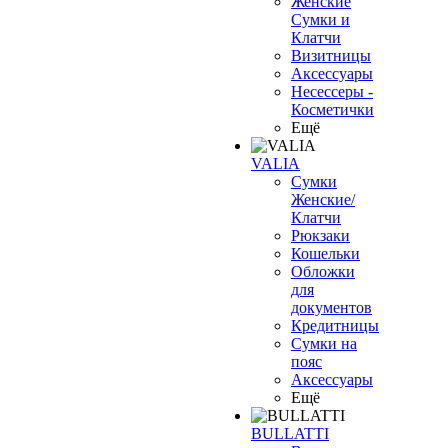
Женские
Сумки и
Клатчи
Визитницы
Аксессуары
Несессеры -
Косметички
Ещё
VALIA
Сумки
Женские/
Клатчи
Рюкзаки
Кошельки
Обложки
для
документов
Кредитницы
Сумки на
пояс
Аксессуары
Ещё
BULLATTI