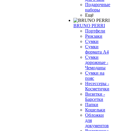
Подарочные
наборы
Ещё
BRUNO PERRI
Портфели
Рюкзаки
Сумки
Сумки
формата А4
Сумки
дорожные -
Чемоданы
Сумки на
пояс
Несессеры -
Косметички
Визитки -
Барсетки
Папки
Кошельки
Обложки
для
документов
Визитницы