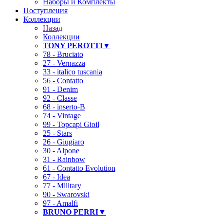
Наборы и Комплекты
Поступления
Коллекции
Назад
Коллекции
TONY PEROTTI▼
78 - Bruciato
27 - Vernazza
33 - italico tuscania
56 - Contatto
91 - Denim
92 - Classe
68 - inserto-B
74 - Vintage
99 - Topcapi Gioil
25 - Stars
26 - Giugiaro
30 - Alpone
31 - Rainbow
61 - Contatto Evolution
67 - Idea
77 - Military
90 - Swarovski
97 - Amalfi
BRUNO PERRI▼