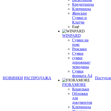
Кредитницы
Ключницы
Женские
Сумки и
Клатчи
Ещё
WINPARD
Сумки на
пояс
Рюкзаки
Сумки
сумки
дорожные/
чемоданы
Сумки
формата А4
НОВИНКИ
РАСПРОДАЖА
Поступл
FIORAMORE
Кошельки
Обложки
для
документов
Ключницы