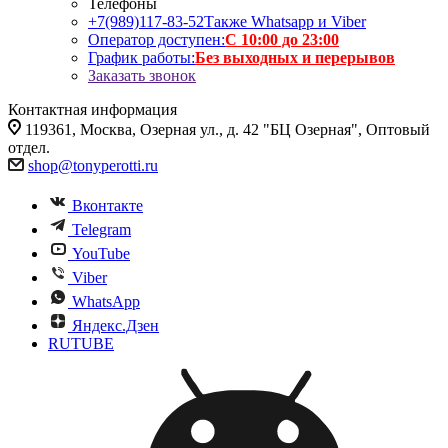
Телефоны
+7(989)117-83-52
Также Whatsapp и Viber
Оператор доступен:
С 10:00 до 23:00
График работы:
Без выходных и перерывов
Заказать звонок
Контактная информация
119361, Москва, Озерная ул., д. 42 "БЦ Озерная", Оптовый
отдел.
shop@tonyperotti.ru
Вконтакте
Telegram
YouTube
Viber
WhatsApp
Яндекс.Дзен
RUTUBE