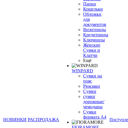
Папки
Кошельки
Обложки
для
документов
Визитницы
Кредитницы
Ключницы
Женские
Сумки и
Клатчи
Ещё
WINPARD
Сумки на
пояс
Рюкзаки
Сумки
сумки
дорожные/
чемоданы
Сумки
формата А4
НОВИНКИ
РАСПРОДАЖА
Поступл
FIORAMORE