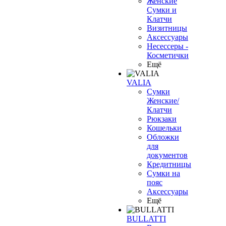
Женские
Сумки и
Клатчи
Визитницы
Аксессуары
Несессеры -
Косметички
Ещё
VALIA
Сумки
Женские/
Клатчи
Рюкзаки
Кошельки
Обложки
для
документов
Кредитницы
Сумки на
пояс
Аксессуары
Ещё
BULLATTI