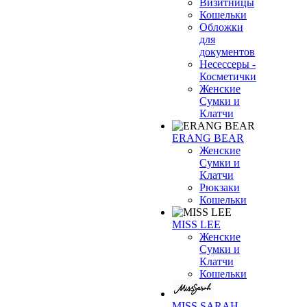
Визитницы
Кошельки
Обложки
для
документов
Несессеры -
Косметички
Женские
Сумки и
Клатчи
ERANG BEAR
Женские
Сумки и
Клатчи
Рюкзаки
Кошельки
MISS LEE
Женские
Сумки и
Клатчи
Кошельки
MISS SARAH