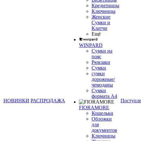
Кредитницы
Ключницы
Женские
Сумки и
Клатчи
Ещё
WINPARD
Сумки на
пояс
Рюкзаки
Сумки
сумки
дорожные/
чемоданы
Сумки
формата А4
НОВИНКИ
РАСПРОДАЖА
Поступл
FIORAMORE
Кошельки
Обложки
для
документов
Ключницы