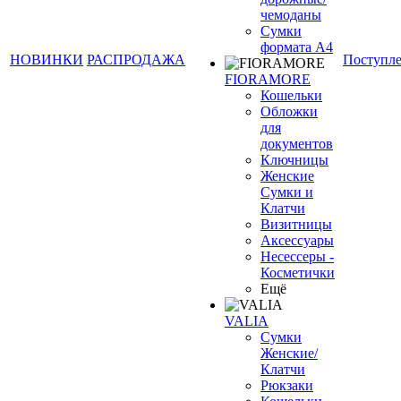
чемоданы
Сумки
формата А4
НОВИНКИ
РАСПРОДАЖА
Поступл
FIORAMORE
Кошельки
Обложки
для
документов
Ключницы
Женские
Сумки и
Клатчи
Визитницы
Аксессуары
Несессеры -
Косметички
Ещё
VALIA
Сумки
Женские/
Клатчи
Рюкзаки