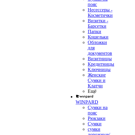
пояс
Несессеры -
Косметички
Визитки -
Барсетки
Папки
Кошельки
Обложки
для
документов
Визитницы
Кредитницы
Ключницы
Женские
Сумки и
Клатчи
Ещё
WINPARD
Сумки на
пояс
Рюкзаки
Сумки
сумки
дорожные/