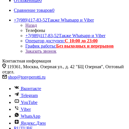
Отложенные
0
Сравнение товаров
0
+7(989)117-83-52
Также Whatsapp и Viber
Назад
Телефоны
+7(989)117-83-52
Также Whatsapp и Viber
Оператор доступен:
С 10:00 до 23:00
График работы:
Без выходных и перерывов
Заказать звонок
Контактная информация
119361, Москва, Озерная ул., д. 42 "БЦ Озерная", Оптовый
отдел.
shop@tonyperotti.ru
Вконтакте
Telegram
YouTube
Viber
WhatsApp
Яндекс.Дзен
RUTUBE