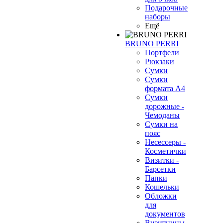
Подарочные
наборы
Ещё
BRUNO PERRI
Портфели
Рюкзаки
Сумки
Сумки
формата А4
Сумки
дорожные -
Чемоданы
Сумки на
пояс
Несессеры -
Косметички
Визитки -
Барсетки
Папки
Кошельки
Обложки
для
документов
Визитницы