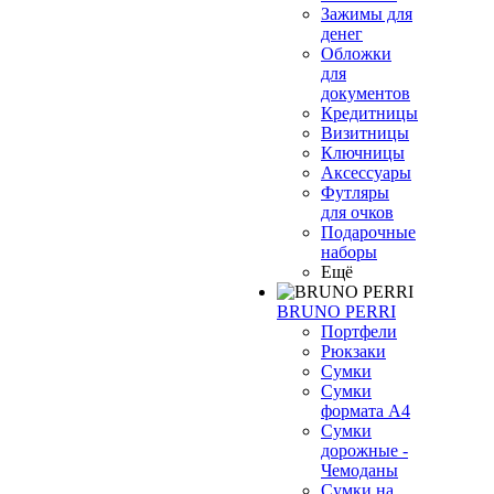
Зажимы для
денег
Обложки
для
документов
Кредитницы
Визитницы
Ключницы
Аксессуары
Футляры
для очков
Подарочные
наборы
Ещё
BRUNO PERRI
Портфели
Рюкзаки
Сумки
Сумки
формата А4
Сумки
дорожные -
Чемоданы
Сумки на