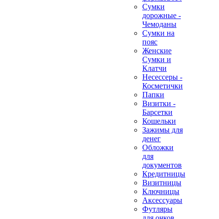
Сумки
дорожные -
Чемоданы
Сумки на
пояс
Женские
Сумки и
Клатчи
Несессеры -
Косметички
Папки
Визитки -
Барсетки
Кошельки
Зажимы для
денег
Обложки
для
документов
Кредитницы
Визитницы
Ключницы
Аксессуары
Футляры
для очков