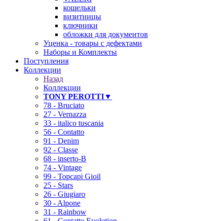
кошельки
визитницы
ключники
обложки для документов
Уценка - товары с дефектами
Наборы и Комплекты
Поступления
Коллекции
Назад
Коллекции
TONY PEROTTI▼
78 - Bruciato
27 - Vernazza
33 - italico tuscania
56 - Contatto
91 - Denim
92 - Classe
68 - inserto-B
74 - Vintage
99 - Topcapi Gioil
25 - Stars
26 - Giugiaro
30 - Alpone
31 - Rainbow
61 - Contatto Evolution