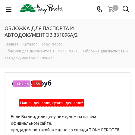
0
ОБЛОЖКА ДЛЯ ПАСПОРТА И
АВТОДОКУМЕНТОВ 331096А/2
Главная
-
Каталог
-
Tony Perotti
-
Обложки для документов TONY PEROTTI
-
Обложка для паспорта и
автодокументов 331096А/2
от
6 590 руб
СКИДКА
15%
Нашли дешевле, купить дешевле!
Если Вы увидели цену ниже, чем на нашем
официальном сайте,
продадим по такой-же цене со склада TONY PEROTTI!