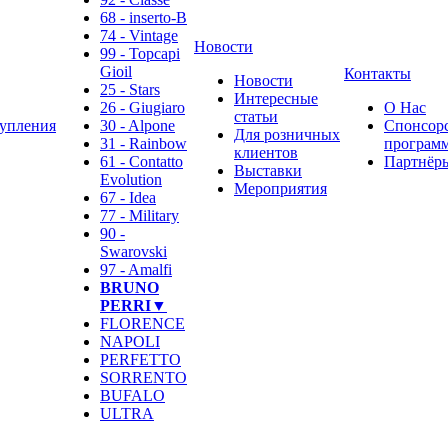
68 - inserto-B
74 - Vintage
Новости
99 - Topcapi
Gioil
Контакты
Новости
25 - Stars
Интересные
26 - Giugiaro
О Нас
статьи
упления
30 - Alpone
Спонсор
Для розничных
31 - Rainbow
программ
клиентов
61 - Contatto
Партнёр
Выставки
Evolution
Мероприятия
67 - Idea
77 - Military
90 -
Swarovski
97 - Amalfi
BRUNO
PERRI▼
FLORENCE
NAPOLI
PERFETTO
SORRENTO
BUFALO
ULTRA