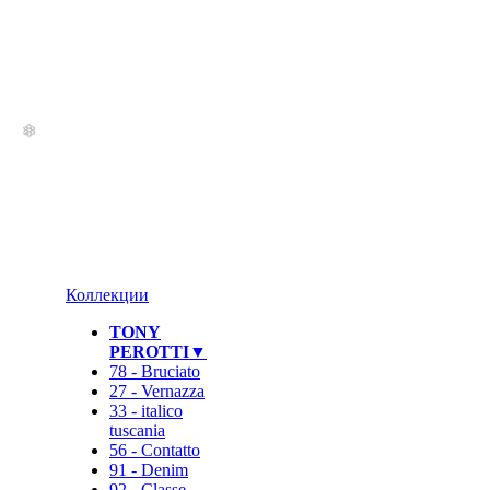
Коллекции
TONY
PEROTTI▼
78 - Bruciato
27 - Vernazza
33 - italico
tuscania
56 - Contatto
91 - Denim
92 - Classe