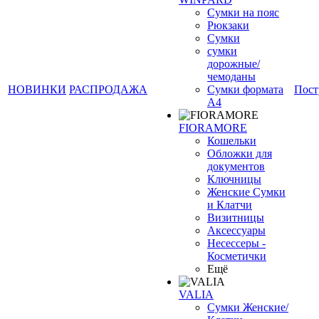
Сумки на пояс
Рюкзаки
Сумки
сумки
❄
дорожные/
чемоданы
НОВИНКИ
РАСПРОДАЖА
Сумки формата
Пост
А4
FIORAMORE
Кошельки
Обложки для
документов
Ключницы
Женские Сумки
и Клатчи
Визитницы
Аксессуары
Несессеры -
Косметички
Ещё
VALIA
Сумки Женские/