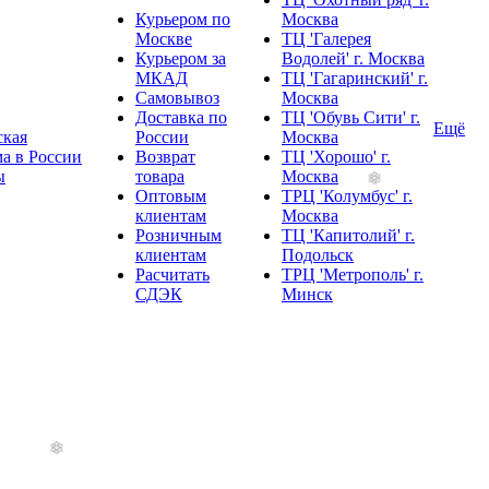
Курьером по
Москва
Москве
ТЦ 'Галерея
Курьером за
Водолей' г. Москва
МКАД
ТЦ 'Гагаринский' г.
Самовывоз
Москва
Доставка по
ТЦ 'Обувь Сити' г.
Ещё
ская
России
Москва
а в России
Возврат
ТЦ 'Хорошо' г.
ы
товара
Москва
Оптовым
ТРЦ 'Колумбус' г.
клиентам
Москва
Розничным
ТЦ 'Капитолий' г.
клиентам
Подольск
Расчитать
ТРЦ 'Метрополь' г.
СДЭК
Минск