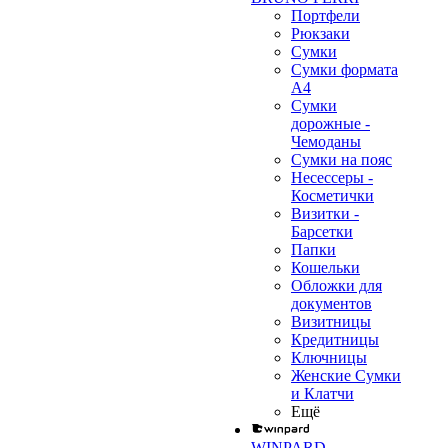
Портфели
Рюкзаки
Сумки
Сумки формата
А4
Сумки
дорожные -
Чемоданы
Сумки на пояс
Несессеры -
Косметички
Визитки -
Барсетки
Папки
Кошельки
Обложки для
документов
Визитницы
Кредитницы
Ключницы
Женские Сумки
и Клатчи
Ещё
WINPARD