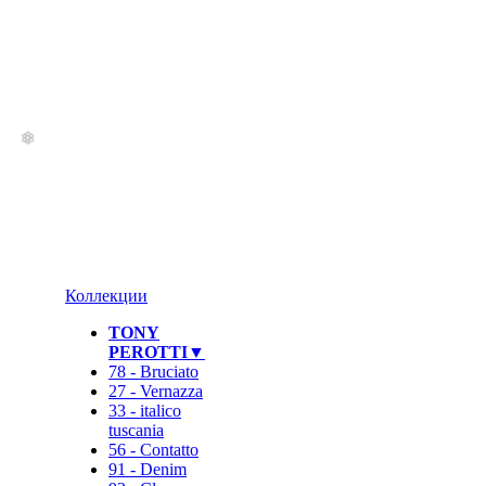
Коллекции
TONY
PEROTTI▼
78 - Bruciato
27 - Vernazza
33 - italico
tuscania
56 - Contatto
91 - Denim