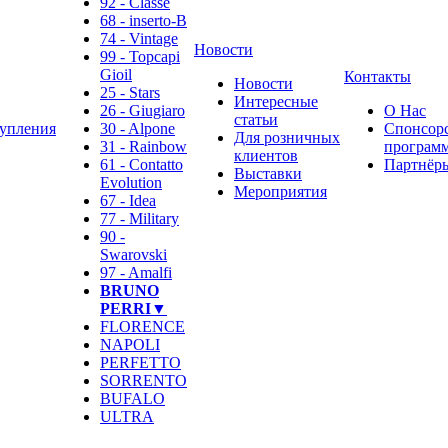
92 - Classe
68 - inserto-B
74 - Vintage
Новости
99 - Topcapi
Gioil
Контакты
Новости
25 - Stars
Интересные
26 - Giugiaro
О Нас
статьи
упления
30 - Alpone
Спонсор
Для розничных
31 - Rainbow
программ
клиентов
61 - Contatto
Партнёр
Выставки
Evolution
Мероприятия
67 - Idea
77 - Military
90 -
Swarovski
97 - Amalfi
BRUNO
PERRI▼
FLORENCE
NAPOLI
PERFETTO
SORRENTO
BUFALO
ULTRA