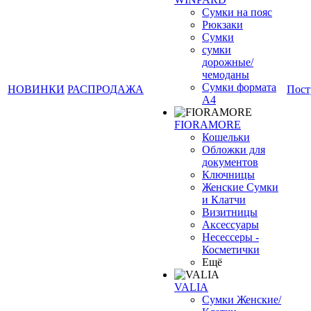
Сумки на пояс
Рюкзаки
Сумки
сумки
дорожные/
❄
чемоданы
Сумки формата
НОВИНКИ
РАСПРОДАЖА
Пост
А4
FIORAMORE
Кошельки
Обложки для
документов
Ключницы
Женские Сумки
и Клатчи
Визитницы
Аксессуары
Несессеры -
Косметички
Ещё
VALIA
Сумки Женские/