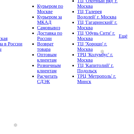
ТЦ 'Охотный ряд' г.
Курьером по
Москва
Москве
ТЦ 'Галерея
Курьером за
Водолей' г. Москва
МКАД
ТЦ 'Гагаринский' г.
Самовывоз
Москва
Доставка по
ТЦ 'Обувь Сити' г.
Ещё
ская
России
Москва
а в России
Возврат
ТЦ 'Хорошо' г.
ы
товара
Москва
Оптовым
ТРЦ 'Колумбус' г.
клиентам
Москва
Розничным
ТЦ 'Капитолий' г.
клиентам
Подольск
Расчитать
ТРЦ 'Метрополь' г.
СДЭК
Минск