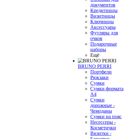
документов
Кредитницы
Визитницы
Ключницы
Аксессуары
Футляры для
очков
Подарочные
наборы
Ещё
BRUNO PERRI
Портфели
Рюкзаки
Сумки
❄
Сумки формата
А4
Сумки
дорожные -
Чемоданы
Сумки на пояс
Несессеры -
Косметички
Визитки -
Барсетки