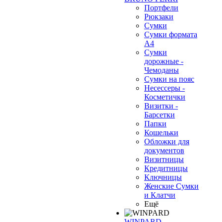
Портфели
Рюкзаки
Сумки
Сумки формата
А4
Сумки
дорожные -
Чемоданы
Сумки на пояс
Несессеры -
Косметички
Визитки -
Барсетки
Папки
Кошельки
Обложки для
документов
Визитницы
Кредитницы
Ключницы
Женские Сумки
и Клатчи
Ещё
WINPARD