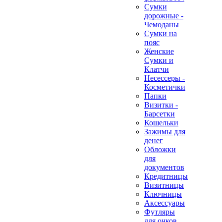
Сумки
дорожные -
Чемоданы
Сумки на
пояс
Женские
Сумки и
Клатчи
Несессеры -
Косметички
Папки
Визитки -
Барсетки
Кошельки
Зажимы для
денег
Обложки
для
документов
Кредитницы
Визитницы
Ключницы
Аксессуары
Футляры
для очков