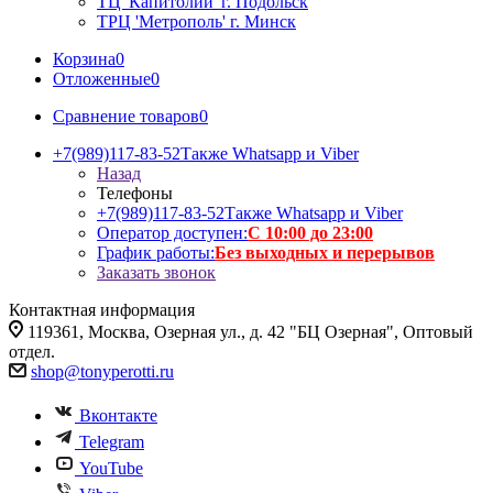
ТЦ 'Капитолий' г. Подольск
ТРЦ 'Метрополь' г. Минск
Корзина
0
Отложенные
0
Сравнение товаров
0
+7(989)117-83-52
Также Whatsapp и Viber
Назад
Телефоны
+7(989)117-83-52
Также Whatsapp и Viber
Оператор доступен:
С 10:00 до 23:00
График работы:
Без выходных и перерывов
Заказать звонок
Контактная информация
119361, Москва, Озерная ул., д. 42 "БЦ Озерная", Оптовый
отдел.
shop@tonyperotti.ru
Вконтакте
Telegram
YouTube