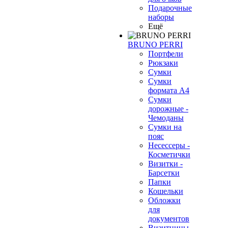
Подарочные
наборы
Ещё
BRUNO PERRI
Портфели
Рюкзаки
Сумки
Сумки
формата А4
Сумки
дорожные -
Чемоданы
Сумки на
пояс
Несессеры -
Косметички
Визитки -
Барсетки
Папки
Кошельки
Обложки
для
документов
Визитницы