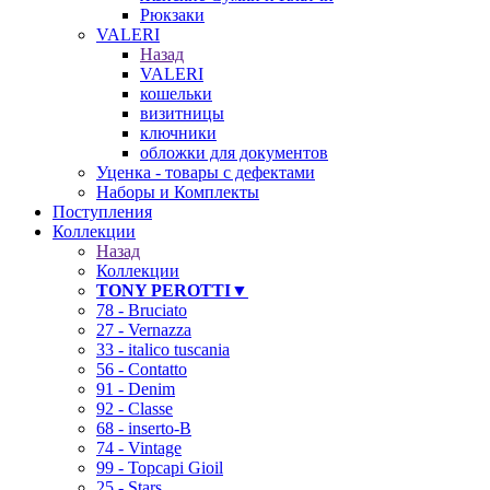
Рюкзаки
VALERI
Назад
VALERI
кошельки
визитницы
ключники
обложки для документов
Уценка - товары с дефектами
Наборы и Комплекты
Поступления
Коллекции
Назад
Коллекции
TONY PEROTTI▼
78 - Bruciato
27 - Vernazza
33 - italico tuscania
56 - Contatto
91 - Denim
92 - Classe
68 - inserto-B
74 - Vintage
99 - Topcapi Gioil
25 - Stars