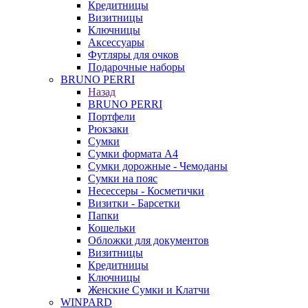
Кредитницы
Визитницы
Ключницы
Аксессуары
Футляры для очков
Подарочные наборы
BRUNO PERRI
Назад
BRUNO PERRI
Портфели
Рюкзаки
Сумки
Сумки формата А4
Сумки дорожные - Чемоданы
Сумки на пояс
Несессеры - Косметички
Визитки - Барсетки
Папки
Кошельки
Обложки для документов
Визитницы
Кредитницы
Ключницы
❄
Женские Сумки и Клатчи
WINPARD