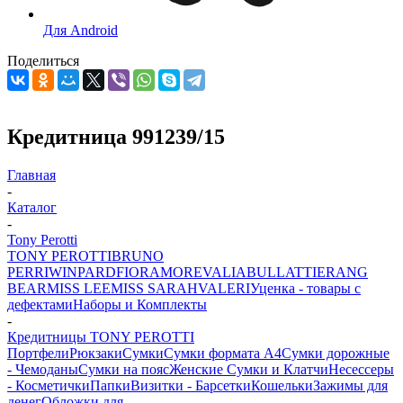
Для Android
Поделиться
Кредитница 991239/15
Главная
-
Каталог
-
Tony Perotti
TONY PEROTTI
BRUNO
PERRI
WINPARD
FIORAMORE
VALIA
BULLATTI
ERANG
BEAR
MISS LEE
MISS SARAH
VALERI
Уценка - товары с
дефектами
Наборы и Комплекты
-
Кредитницы TONY PEROTTI
Портфели
Рюкзаки
Сумки
Сумки формата А4
Сумки дорожные
- Чемоданы
Сумки на пояс
Женские Сумки и Клатчи
Несессеры
- Косметички
Папки
Визитки - Барсетки
Кошельки
Зажимы для
денег
Обложки для