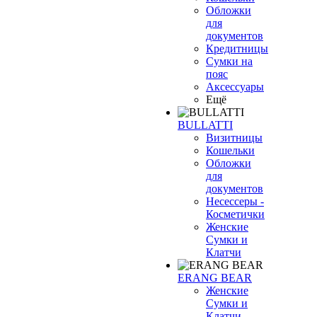
Обложки
для
документов
Кредитницы
Сумки на
пояс
Аксессуары
Ещё
BULLATTI
Визитницы
Кошельки
Обложки
для
документов
Несессеры -
Косметички
Женские
Сумки и
Клатчи
ERANG BEAR
Женские
Сумки и
Клатчи