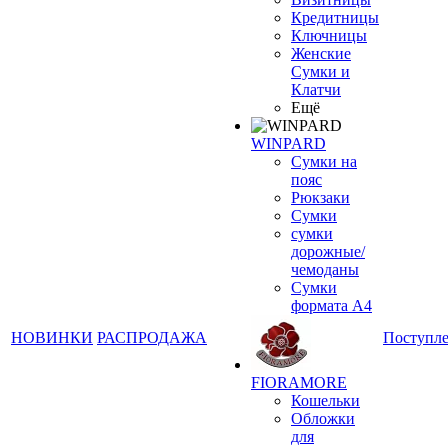
Кредитницы
Ключницы
Женские
Сумки и
Клатчи
Ещё
WINPARD
Сумки на
пояс
Рюкзаки
Сумки
сумки
дорожные/
чемоданы
Сумки
формата А4
НОВИНКИ
РАСПРОДАЖА
Поступл
FIORAMORE
Кошельки
Обложки
для