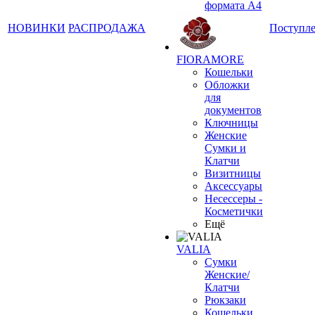
формата А4
НОВИНКИ
РАСПРОДАЖА
Поступл
FIORAMORE
Кошельки
Обложки
для
документов
Ключницы
Женские
Сумки и
Клатчи
Визитницы
Аксессуары
Несессеры -
Косметички
Ещё
VALIA
Сумки
Женские/
Клатчи
Рюкзаки
Кошельки