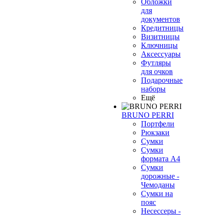
Обложки
для
документов
Кредитницы
Визитницы
Ключницы
Аксессуары
Футляры
для очков
Подарочные
наборы
Ещё
BRUNO PERRI
Портфели
Рюкзаки
Сумки
Сумки
формата А4
Сумки
дорожные -
Чемоданы
Сумки на
пояс
Несессеры -