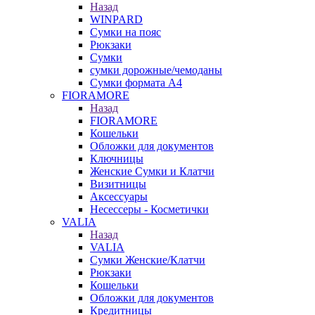
Назад
WINPARD
Сумки на пояс
Рюкзаки
Сумки
сумки дорожные/чемоданы
Сумки формата А4
FIORAMORE
Назад
FIORAMORE
Кошельки
Обложки для документов
Ключницы
Женские Сумки и Клатчи
Визитницы
Аксессуары
Несессеры - Косметички
VALIA
Назад
VALIA
Сумки Женские/Клатчи
Рюкзаки
Кошельки
Обложки для документов
Кредитницы