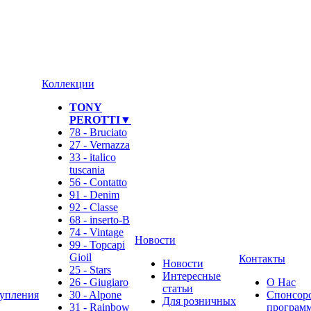
Коллекции
TONY
PEROTTI▼
78 - Bruciato
27 - Vernazza
33 - italico
tuscania
56 - Contatto
91 - Denim
92 - Classe
68 - inserto-B
74 - Vintage
Новости
99 - Topcapi
Gioil
Контакты
Новости
25 - Stars
Интересные
26 - Giugiaro
О Нас
статьи
упления
30 - Alpone
Спонсор
Для розничных
31 - Rainbow
программ