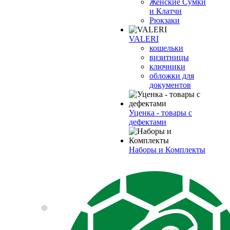
Женские Сумки
и Клатчи
Рюкзаки
VALERI
кошельки
визитницы
ключники
обложки для
документов
Уценка - товары с
дефектами
Наборы и Комплекты
❄