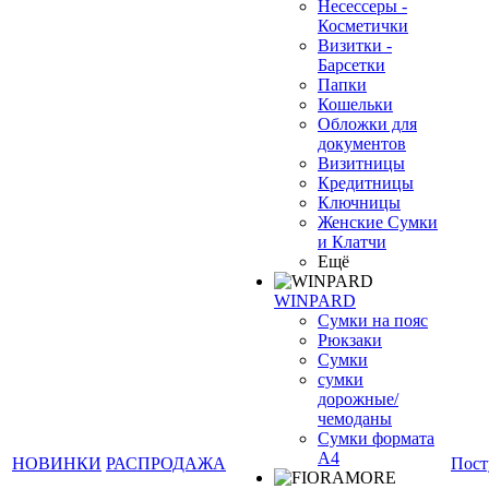
Несессеры -
Косметички
Визитки -
Барсетки
Папки
Кошельки
Обложки для
документов
Визитницы
Кредитницы
Ключницы
❄
Женские Сумки
и Клатчи
Ещё
WINPARD
Сумки на пояс
Рюкзаки
Сумки
сумки
дорожные/
чемоданы
Сумки формата
А4
НОВИНКИ
РАСПРОДАЖА
Пост