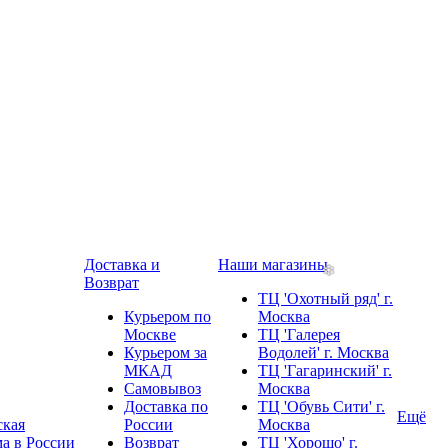
Доставка и
Наши магазины
Возврат
ТЦ 'Охотный ряд' г.
Курьером по
Москва
Москве
ТЦ 'Галерея
Курьером за
Водолей' г. Москва
МКАД
ТЦ 'Гагаринский' г.
Самовывоз
Москва
Доставка по
ТЦ 'Обувь Сити' г.
Ещё
ская
России
Москва
а в России
Возврат
ТЦ 'Хорошо' г.