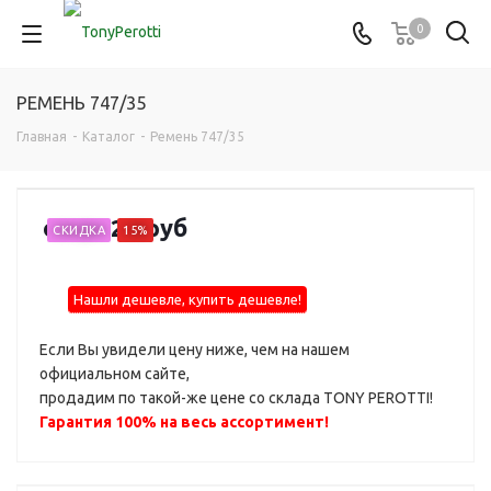
0
РЕМЕНЬ 747/35
Главная
-
Каталог
-
Ремень 747/35
от
5 320 руб
СКИДКА
15%
Нашли дешевле, купить дешевле!
Если Вы увидели цену ниже, чем на нашем
официальном сайте,
продадим по такой-же цене со склада TONY PEROTTI!
Гарантия 100% на весь ассортимент!