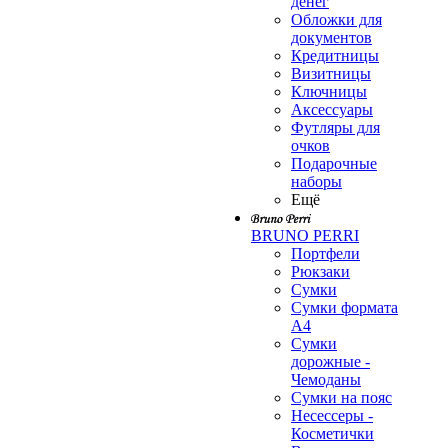
денег
Обложки для
документов
Кредитницы
Визитницы
Ключницы
Аксессуары
Футляры для
очков
Подарочные
наборы
Ещё
BRUNO PERRI
Портфели
Рюкзаки
Сумки
Сумки формата
А4
Сумки
дорожные -
Чемоданы
Сумки на пояс
Несессеры -
Косметички