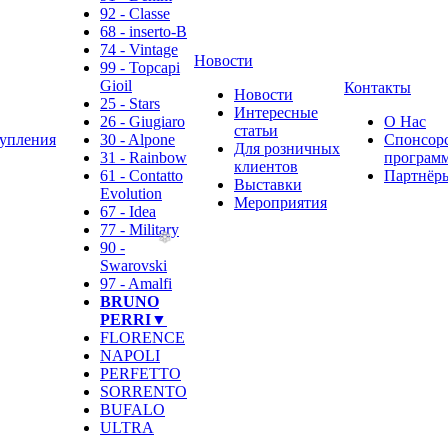
92 - Classe
68 - inserto-B
74 - Vintage
Новости
99 - Topcapi
Gioil
Контакты
Новости
25 - Stars
Интересные
26 - Giugiaro
О Нас
статьи
упления
30 - Alpone
Спонсор
Для розничных
31 - Rainbow
программ
клиентов
61 - Contatto
Партнёр
Выставки
Evolution
Мероприятия
67 - Idea
77 - Military
90 -
Swarovski
97 - Amalfi
BRUNO
PERRI▼
FLORENCE
NAPOLI
PERFETTO
SORRENTO
BUFALO
ULTRA