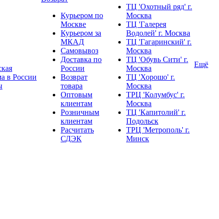
ТЦ 'Охотный ряд' г.
Курьером по
Москва
Москве
ТЦ 'Галерея
Курьером за
Водолей' г. Москва
МКАД
ТЦ 'Гагаринский' г.
Самовывоз
Москва
Доставка по
ТЦ 'Обувь Сити' г.
Ещё
ская
России
Москва
❄
а в России
Возврат
ТЦ 'Хорошо' г.
ы
товара
Москва
Оптовым
ТРЦ 'Колумбус' г.
клиентам
Москва
Розничным
ТЦ 'Капитолий' г.
клиентам
Подольск
Расчитать
ТРЦ 'Метрополь' г.
СДЭК
Минск
❄