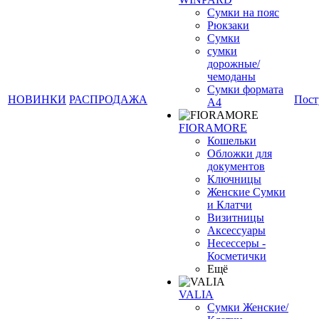
Сумки на пояс
Рюкзаки
Сумки
сумки
дорожные/
чемоданы
Сумки формата
НОВИНКИ
РАСПРОДАЖА
Пост
А4
FIORAMORE
Кошельки
Обложки для
документов
Ключницы
Женские Сумки
и Клатчи
Визитницы
Аксессуары
Несессеры -
Косметички
Ещё
VALIA
Сумки Женские/