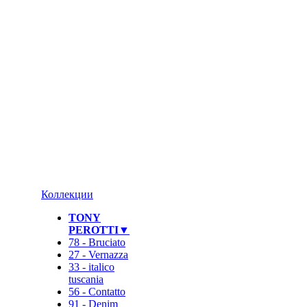
❄
Коллекции
TONY
PEROTTI▼
78 - Bruciato
27 - Vernazza
33 - italico
tuscania
56 - Contatto
91 - Denim