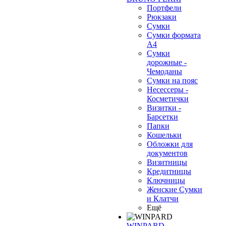
Портфели
Рюкзаки
Сумки
Сумки формата
А4
Сумки
дорожные -
Чемоданы
Сумки на пояс
Несессеры -
Косметички
Визитки -
Барсетки
Папки
Кошельки
Обложки для
документов
Визитницы
Кредитницы
Ключницы
Женские Сумки
и Клатчи
Ещё
WINPARD