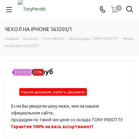
0
ЧЕХОЛ НА IPHONE 563205/1
Главная
-
Каталог
-
Tony Perotti
-
Аксессуары TONY PEROTTI
-
Чехол
на iphone 563205/1
от
1 480 руб
СКИДКА
15%
Нашли дешевле, купить дешевле!
Если Вы увидели цену ниже, чем на нашем
официальном сайте,
продадим по такой-же цене со склада TONY PEROTTI!
Гарантия 100% на весь ассортимент!