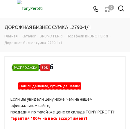
0
ДОРОЖНАЯ БИЗНЕС СУМКА L2790-1/1
Главная
-
Каталог
-
BRUNO PERRI
-
Портфели BRUNO PERRI
-
Дорожная бизнес сумка l2790-1/1
от
21 700 руб
РАСПРОДАЖА
30%
Нашли дешевле, купить дешевле!
Если Вы увидели цену ниже, чем на нашем
официальном сайте,
продадим по такой-же цене со склада TONY PEROTTI!
Гарантия 100% на весь ассортимент!