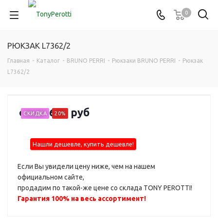
0
РЮКЗАК L7362/2
Главная
-
Каталог
-
BRUNO PERRI
-
Рюкзаки BRUNO PERRI
-
Рюкзак
L7362/2
от
12 620 руб
СКИДКА
20%
Нашли дешевле, купить дешевле!
Если Вы увидели цену ниже, чем на нашем
официальном сайте,
продадим по такой-же цене со склада TONY PEROTTI!
Гарантия 100% на весь ассортимент!