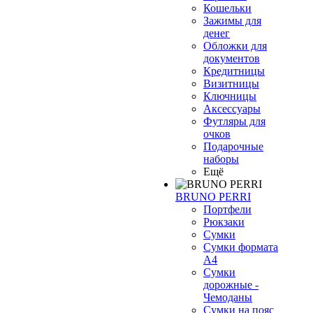
Кошельки
Зажимы для
денег
Обложки для
❄
документов
Кредитницы
Визитницы
Ключницы
Аксессуары
Футляры для
очков
Подарочные
наборы
Ещё
BRUNO PERRI
Портфели
Рюкзаки
Сумки
Сумки формата
А4
Сумки
дорожные -
Чемоданы
Сумки на пояс