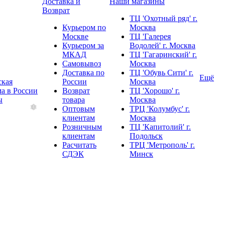
Доставка и
Наши магазины
Возврат
ТЦ 'Охотный ряд' г.
Курьером по
Москва
Москве
ТЦ 'Галерея
Курьером за
Водолей' г. Москва
МКАД
ТЦ 'Гагаринский' г.
Самовывоз
Москва
Доставка по
ТЦ 'Обувь Сити' г.
Ещё
ская
России
Москва
а в России
Возврат
ТЦ 'Хорошо' г.
ы
товара
Москва
Оптовым
ТРЦ 'Колумбус' г.
клиентам
Москва
Розничным
ТЦ 'Капитолий' г.
клиентам
Подольск
Расчитать
ТРЦ 'Метрополь' г.
СДЭК
Минск
❄