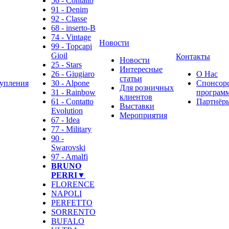
56 - Contatto
91 - Denim
92 - Classe
68 - inserto-B
74 - Vintage
Новости
99 - Topcapi
Gioil
Контакты
Новости
25 - Stars
Интересные
26 - Giugiaro
О Нас
статьи
упления
30 - Alpone
Спонсор
Для розничных
31 - Rainbow
программ
клиентов
61 - Contatto
Партнёр
Выставки
Evolution
Мероприятия
67 - Idea
77 - Military
90 -
Swarovski
97 - Amalfi
BRUNO
PERRI▼
FLORENCE
NAPOLI
PERFETTO
SORRENTO
BUFALO