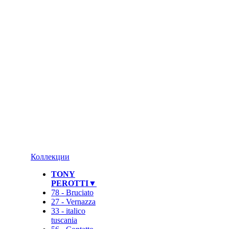
Коллекции
TONY
PEROTTI▼
78 - Bruciato
27 - Vernazza
33 - italico
tuscania