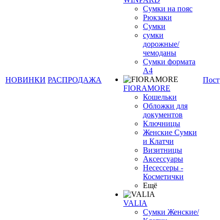
Сумки на пояс
Рюкзаки
Сумки
сумки
дорожные/
чемоданы
Сумки формата
А4
НОВИНКИ
РАСПРОДАЖА
Пост
FIORAMORE
Кошельки
Обложки для
документов
Ключницы
Женские Сумки
и Клатчи
Визитницы
Аксессуары
Несессеры -
Косметички
Ещё
VALIA
Сумки Женские/