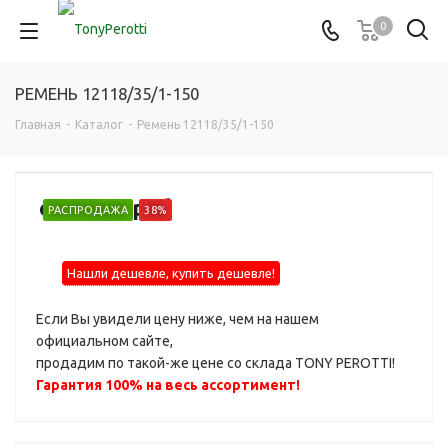
0
РЕМЕНЬ 12118/35/1-150
Главная
-
Каталог
-
Ремень 12118/35/1-150
от
2 020 руб
РАСПРОДАЖА
38%
Нашли дешевле, купить дешевле!
Если Вы увидели цену ниже, чем на нашем
официальном сайте,
продадим по такой-же цене со склада TONY PEROTTI!
Гарантия 100% на весь ассортимент!