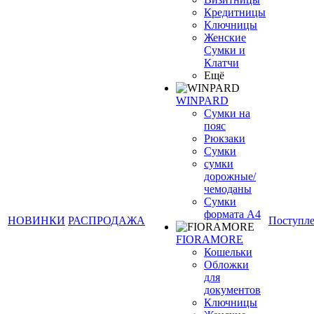
Кредитницы
Ключницы
Женские
Сумки и
Клатчи
Ещё
WINPARD
Сумки на
пояс
Рюкзаки
Сумки
сумки
дорожные/
чемоданы
Сумки
формата А4
НОВИНКИ
РАСПРОДАЖА
Поступл
FIORAMORE
Кошельки
Обложки
для
документов
Ключницы