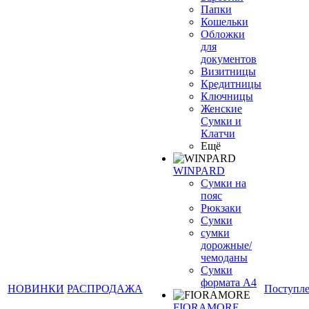
Папки
Кошельки
Обложки
для
документов
Визитницы
Кредитницы
Ключницы
Женские
Сумки и
Клатчи
Ещё
WINPARD
Сумки на
пояс
Рюкзаки
Сумки
сумки
дорожные/
чемоданы
Сумки
формата А4
НОВИНКИ
РАСПРОДАЖА
Поступл
FIORAMORE