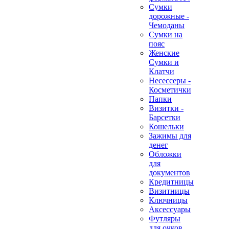
Сумки
дорожные -
Чемоданы
Сумки на
пояс
Женские
Сумки и
Клатчи
Несессеры -
Косметички
Папки
Визитки -
Барсетки
Кошельки
Зажимы для
денег
Обложки
для
документов
Кредитницы
Визитницы
Ключницы
Аксессуары
Футляры
для очков