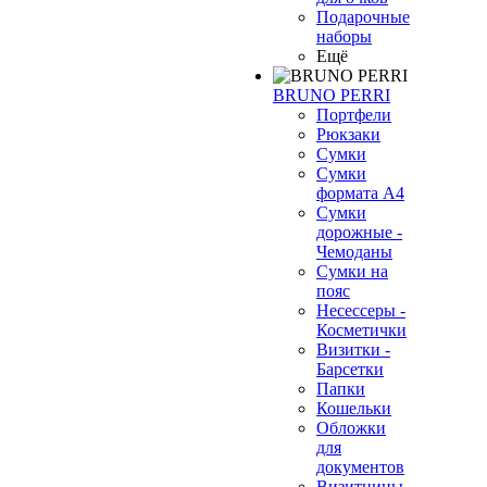
Подарочные
наборы
Ещё
BRUNO PERRI
Портфели
Рюкзаки
Сумки
Сумки
формата А4
Сумки
дорожные -
Чемоданы
Сумки на
пояс
Несессеры -
Косметички
Визитки -
Барсетки
Папки
Кошельки
Обложки
для
документов
Визитницы