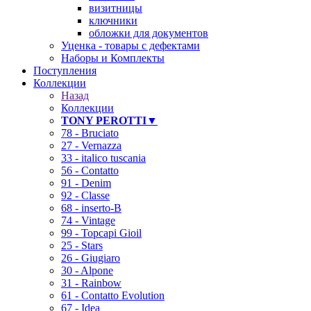
визитницы
ключники
обложки для документов
Уценка - товары с дефектами
Наборы и Комплекты
Поступления
Коллекции
Назад
Коллекции
TONY PEROTTI▼
78 - Bruciato
27 - Vernazza
33 - italico tuscania
56 - Contatto
91 - Denim
92 - Classe
68 - inserto-B
74 - Vintage
99 - Topcapi Gioil
25 - Stars
26 - Giugiaro
30 - Alpone
31 - Rainbow
61 - Contatto Evolution
67 - Idea