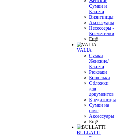
Женские
Сумки и
Клатчи
Визитницы
Аксессуары
Несессеры -
Косметички
Ещё
VALIA
Сумки
Женские/
Клатчи
Рюкзаки
Кошельки
Обложки
для
документов
Кредитницы
Сумки на
пояс
Аксессуары
Ещё
BULLATTI