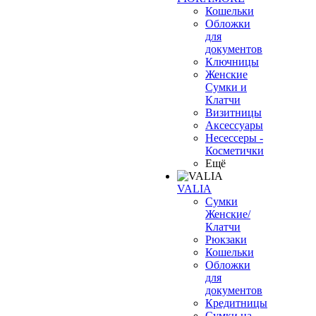
Кошельки
Обложки
для
документов
Ключницы
Женские
Сумки и
Клатчи
Визитницы
Аксессуары
Несессеры -
Косметички
Ещё
VALIA
Сумки
Женские/
Клатчи
Рюкзаки
Кошельки
Обложки
для
документов
Кредитницы
Сумки на