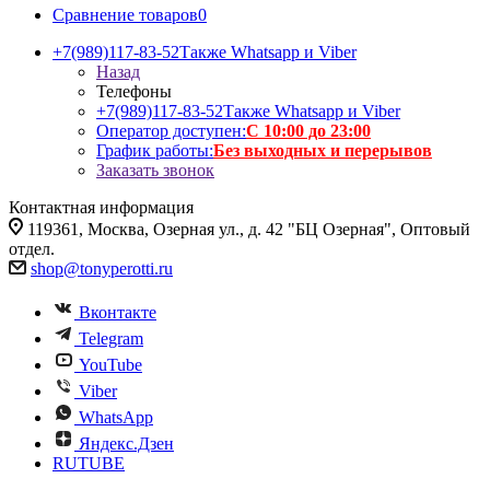
Сравнение товаров
0
+7(989)117-83-52
Также Whatsapp и Viber
Назад
Телефоны
+7(989)117-83-52
Также Whatsapp и Viber
Оператор доступен:
С 10:00 до 23:00
График работы:
Без выходных и перерывов
Заказать звонок
Контактная информация
119361, Москва, Озерная ул., д. 42 "БЦ Озерная", Оптовый
отдел.
shop@tonyperotti.ru
Вконтакте
Telegram
YouTube
Viber
WhatsApp
Яндекс.Дзен
RUTUBE