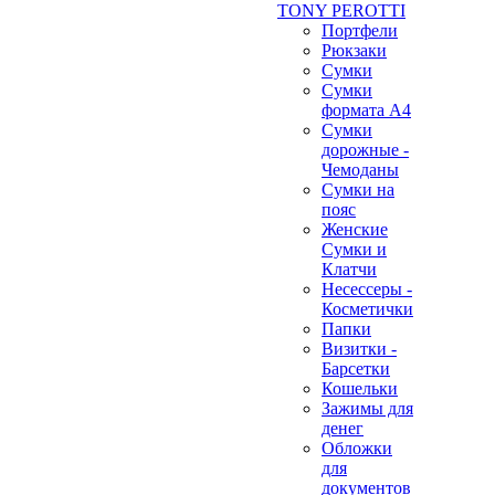
TONY PEROTTI
Портфели
Рюкзаки
Сумки
Сумки
формата А4
Сумки
дорожные -
Чемоданы
Сумки на
пояс
Женские
Сумки и
Клатчи
Несессеры -
Косметички
Папки
Визитки -
Барсетки
Кошельки
Зажимы для
денег
Обложки
для
документов