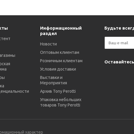
кты
Информационный
Будьте всегд
раздел
стент
Новости
Оптовым клиентам
агазины
Розничным клиентам
Оставайтесь
рская
мма
Условия доставки
ры
Выставки и
Мероприятия
ка
енциальности
Архив Tony Perotti
Упаковка небольших
товаров Tony Perotti
ормационный характер