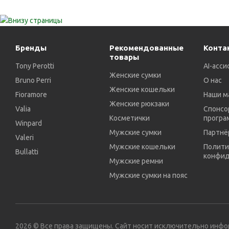
Бренды
Рекомендованные
Конта
товары
Tony Perotti
AI-асси
Женские сумки
Bruno Perri
О нас
Женские кошельки
Fioramore
Наши м
Женские рюкзаки
Valia
Спонсо
Косметички
програ
Winpard
Мужские сумки
Партнё
Valeri
Мужские кошельки
Полити
Bullatti
конфид
Мужские ремни
Мужские сумки на пояс
2026 © Все права защищены. Сайт носит исключительно инф