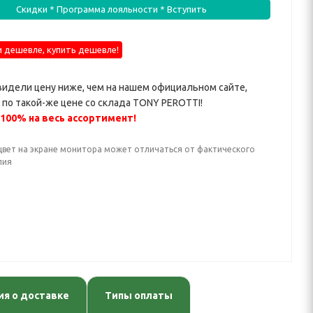
Скидки * Программа лояльности * Вступить
 дешевле, купить дешевле!
видели цену ниже, чем на нашем официальном сайте,
по такой-же цене со склада TONY PEROTTI!
 100% на весь ассортимент!
цвет на экране монитора может отличаться от фактического
лия
я о доставке
Типы оплаты