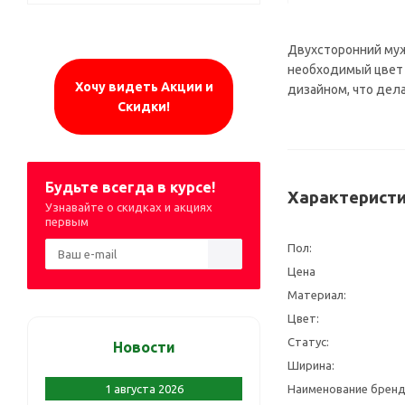
Двухсторонний муж
необходимый цвет 
Хочу видеть Акции и
дизайном, что дел
Скидки!
Будьте всегда в курсе!
Характеристи
Узнавайте о скидках и акциях
первым
Пол:
Цена
Материал:
Цвет:
Статус:
Новости
Ширина:
1 августа 2026
Наименование бренд