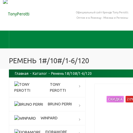
Официальный сайт бренда Tony Perotti.
Оптом и в Розницу - Москва и Регионы
РЕМЕНЬ 1#/10#/1-6/120
Главная
-
Каталог
-
Ремень 1#/10#/1-6/120
TONY
PEROTTI
СКИДКА
20
BRUNO PERRI
WINPARD
FIORAMORE