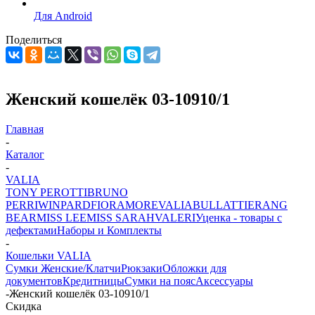
Для Android
Поделиться
Женский кошелёк 03-10910/1
Главная
-
Каталог
-
VALIA
TONY PEROTTI
BRUNO
PERRI
WINPARD
FIORAMORE
VALIA
BULLATTI
ERANG
BEAR
MISS LEE
MISS SARAH
VALERI
Уценка - товары с
дефектами
Наборы и Комплекты
-
Кошельки VALIA
Сумки Женские/Клатчи
Рюкзаки
Обложки для
документов
Кредитницы
Сумки на пояс
Аксессуары
-
Женский кошелёк 03-10910/1
Скидка