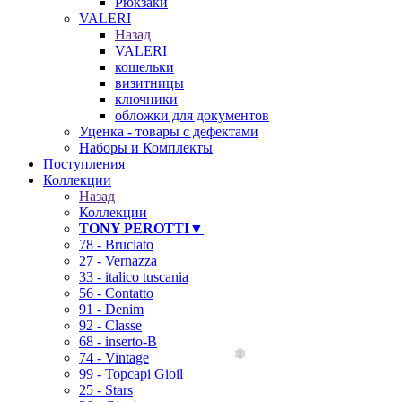
Рюкзаки
VALERI
Назад
VALERI
кошельки
визитницы
ключники
обложки для документов
Уценка - товары с дефектами
Наборы и Комплекты
Поступления
Коллекции
Назад
Коллекции
TONY PEROTTI▼
78 - Bruciato
27 - Vernazza
33 - italico tuscania
56 - Contatto
91 - Denim
92 - Classe
68 - inserto-B
74 - Vintage
99 - Topcapi Gioil
25 - Stars