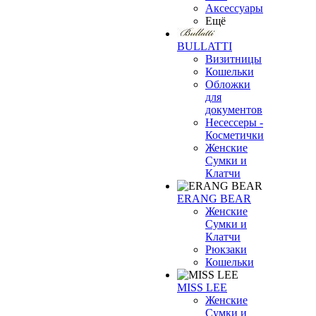
Аксессуары
Ещё
BULLATTI
Визитницы
Кошельки
Обложки
для
документов
Несессеры -
Косметички
Женские
Сумки и
Клатчи
ERANG BEAR
Женские
Сумки и
Клатчи
Рюкзаки
Кошельки
MISS LEE
Женские
Сумки и