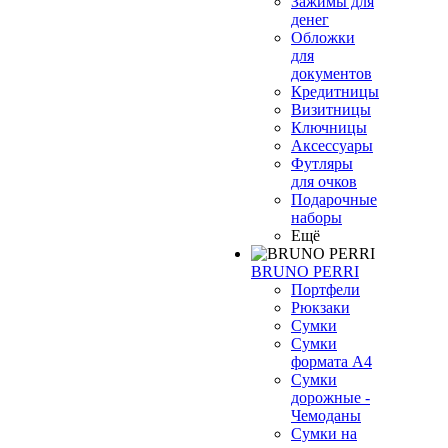
Зажимы для
денег
Обложки
для
документов
Кредитницы
Визитницы
Ключницы
Аксессуары
Футляры
для очков
Подарочные
наборы
Ещё
BRUNO PERRI
Портфели
Рюкзаки
Сумки
Сумки
формата А4
Сумки
дорожные -
Чемоданы
Сумки на