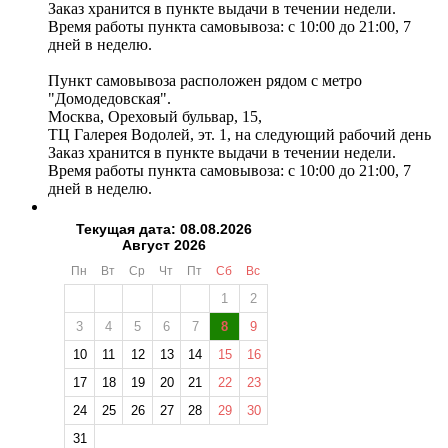
Заказ хранится в пункте выдачи в течении недели.
Время работы пункта самовывоза: с 10:00 до 21:00, 7
дней в неделю.
Пункт самовывоза расположен рядом с метро
"Домодедовская".
Москва, Ореховый бульвар, 15,
ТЦ Галерея Водолей, эт. 1, на следующий рабочий день
Заказ хранится в пункте выдачи в течении недели.
Время работы пункта самовывоза: с 10:00 до 21:00, 7
дней в неделю.
Текущая дата: 08.08.2026
Август 2026
Пн
Вт
Ср
Чт
Пт
Сб
Вс
1
2
3
4
5
6
7
8
9
❄
10
11
12
13
14
15
16
17
18
19
20
21
22
23
24
25
26
27
28
29
30
31