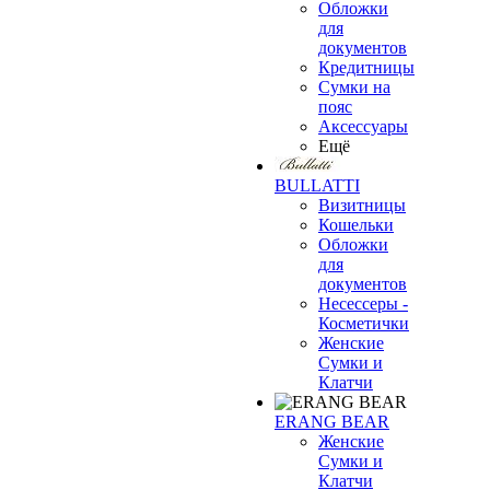
Обложки
для
документов
Кредитницы
Сумки на
пояс
Аксессуары
Ещё
BULLATTI
Визитницы
Кошельки
Обложки
для
документов
Несессеры -
Косметички
Женские
Сумки и
Клатчи
ERANG BEAR
Женские
Сумки и
Клатчи