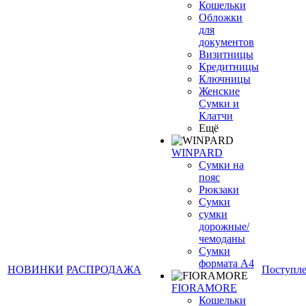
Кошельки
Обложки
для
документов
Визитницы
Кредитницы
Ключницы
Женские
Сумки и
Клатчи
Ещё
WINPARD
Сумки на
пояс
Рюкзаки
Сумки
сумки
дорожные/
чемоданы
Сумки
формата А4
НОВИНКИ
РАСПРОДАЖА
Поступл
FIORAMORE
Кошельки