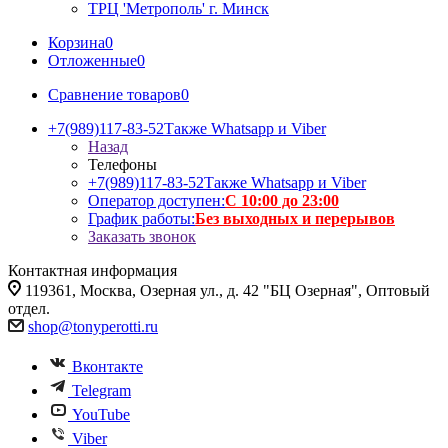
ТРЦ 'Метрополь' г. Минск
Корзина
0
Отложенные
0
Сравнение товаров
0
+7(989)117-83-52
Также Whatsapp и Viber
Назад
Телефоны
+7(989)117-83-52
Также Whatsapp и Viber
Оператор доступен:
С 10:00 до 23:00
График работы:
Без выходных и перерывов
Заказать звонок
Контактная информация
119361, Москва, Озерная ул., д. 42 "БЦ Озерная", Оптовый
отдел.
shop@tonyperotti.ru
Вконтакте
Telegram
YouTube
Viber