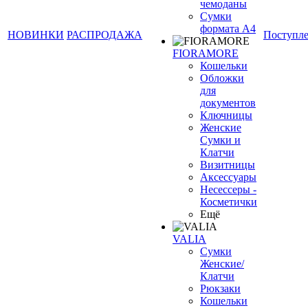
чемоданы
Сумки
формата А4
НОВИНКИ
РАСПРОДАЖА
Поступл
FIORAMORE
Кошельки
Обложки
для
документов
Ключницы
Женские
Сумки и
Клатчи
Визитницы
Аксессуары
Несессеры -
Косметички
Ещё
VALIA
Сумки
Женские/
Клатчи
Рюкзаки
Кошельки