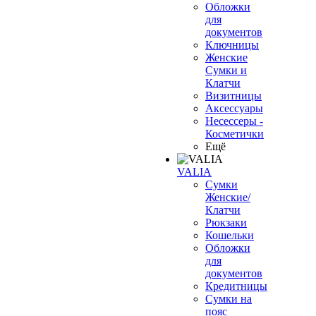
Обложки
для
документов
Ключницы
Женские
Сумки и
Клатчи
Визитницы
Аксессуары
Несессеры -
Косметички
Ещё
VALIA
Сумки
Женские/
Клатчи
Рюкзаки
Кошельки
Обложки
для
документов
Кредитницы
Сумки на
пояс