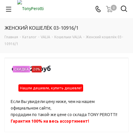
0
ЖЕНСКИЙ КОШЕЛЁК 03-10916/1
Главная
-
Каталог
-
VALIA
-
Кошельки VALIA
-
Женский кошелёк 03-
10916/1
от
2 920 руб
СКИДКА
20%
Нашли дешевле, купить дешевле!
Если Вы увидели цену ниже, чем на нашем
официальном сайте,
продадим по такой-же цене со склада TONY PEROTTI!
Гарантия 100% на весь ассортимент!