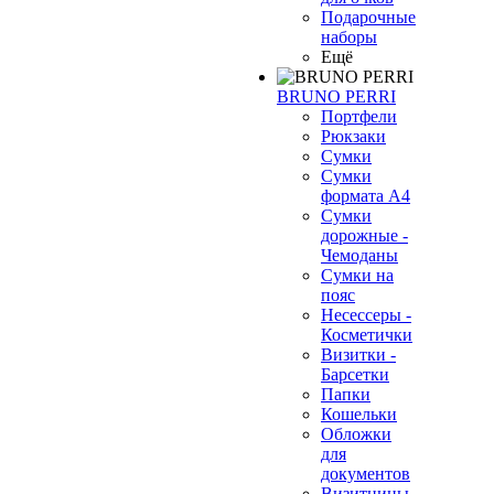
Подарочные
наборы
Ещё
BRUNO PERRI
Портфели
Рюкзаки
Сумки
Сумки
формата А4
Сумки
дорожные -
Чемоданы
Сумки на
пояс
Несессеры -
Косметички
Визитки -
Барсетки
Папки
Кошельки
Обложки
для
документов
Визитницы