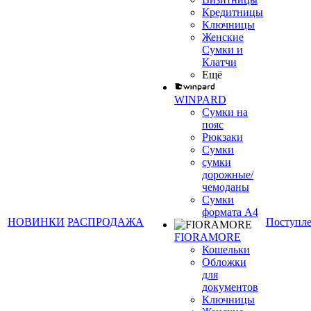
Кредитницы
Ключницы
Женские
Сумки и
Клатчи
Ещё
WINPARD
Сумки на
пояс
Рюкзаки
Сумки
сумки
дорожные/
чемоданы
Сумки
формата А4
НОВИНКИ
РАСПРОДАЖА
Поступл
FIORAMORE
Кошельки
Обложки
для
документов
Ключницы