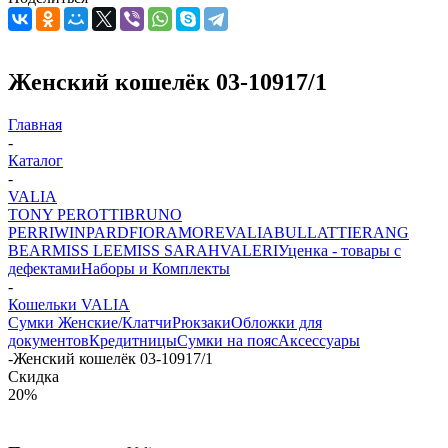
Женский кошелёк 03-10917/1
Главная
-
Каталог
-
VALIA
TONY PEROTTI
BRUNO
PERRI
WINPARD
FIORAMORE
VALIA
BULLATTI
ERANG
BEAR
MISS LEE
MISS SARAH
VALERI
Уценка - товары с
дефектами
Наборы и Комплекты
-
Кошельки VALIA
Сумки Женские/Клатчи
Рюкзаки
Обложки для
документов
Кредитницы
Сумки на пояс
Аксессуары
-
Женский кошелёк 03-10917/1
Скидка
20%