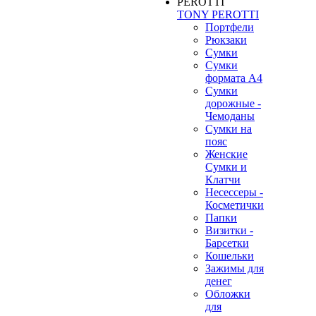
TONY PEROTTI
Портфели
Рюкзаки
Сумки
Сумки
формата А4
Сумки
дорожные -
Чемоданы
Сумки на
пояс
Женские
Сумки и
Клатчи
Несессеры -
Косметички
Папки
Визитки -
Барсетки
Кошельки
Зажимы для
денег
Обложки
для