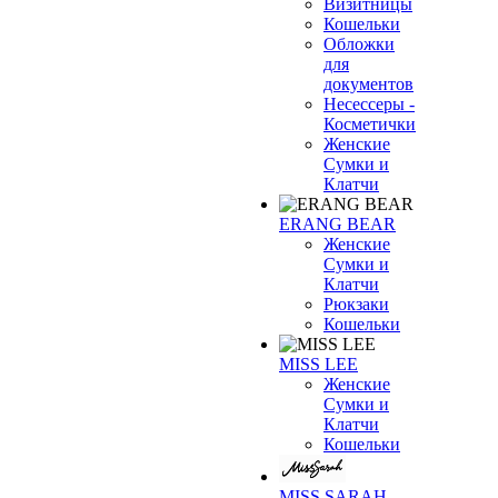
Визитницы
Кошельки
Обложки
для
документов
Несессеры -
Косметички
Женские
Сумки и
Клатчи
ERANG BEAR
Женские
Сумки и
Клатчи
Рюкзаки
Кошельки
MISS LEE
Женские
Сумки и
Клатчи
Кошельки
MISS SARAH