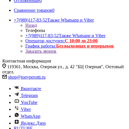
Отложенные
0
Сравнение товаров
0
+7(989)117-83-52
Также Whatsapp и Viber
Назад
Телефоны
+7(989)117-83-52
Также Whatsapp и Viber
Оператор доступен:
С 10:00 до 23:00
График работы:
Без выходных и перерывов
Заказать звонок
Контактная информация
119361, Москва, Озерная ул., д. 42 "БЦ Озерная", Оптовый
отдел.
shop@tonyperotti.ru
Вконтакте
Telegram
YouTube
Viber
WhatsApp
Яндекс.Дзен
RUTUBE