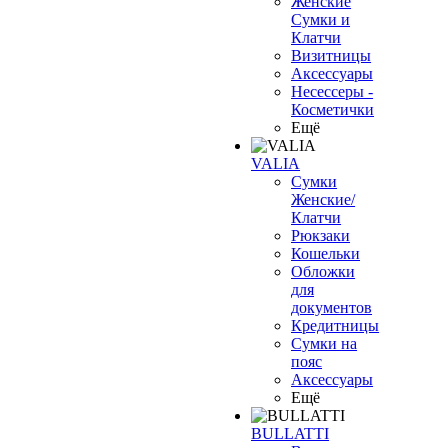
Женские
Сумки и
Клатчи
Визитницы
Аксессуары
Несессеры -
Косметички
Ещё
VALIA
Сумки
Женские/
Клатчи
Рюкзаки
Кошельки
Обложки
для
документов
Кредитницы
Сумки на
пояс
Аксессуары
Ещё
BULLATTI