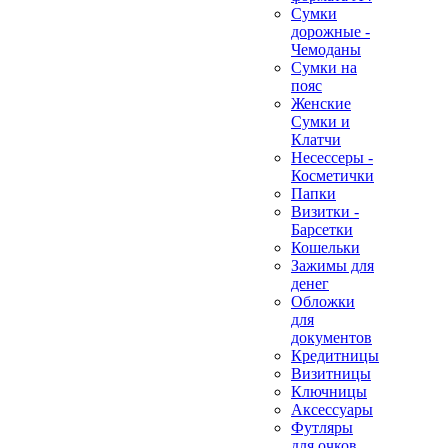
Сумки
дорожные -
Чемоданы
Сумки на
пояс
Женские
Сумки и
Клатчи
Несессеры -
Косметички
Папки
Визитки -
Барсетки
Кошельки
Зажимы для
денег
Обложки
для
документов
Кредитницы
Визитницы
Ключницы
Аксессуары
Футляры
для очков