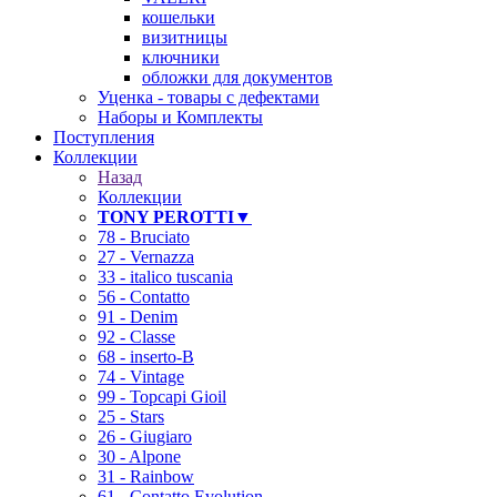
кошельки
визитницы
ключники
обложки для документов
Уценка - товары с дефектами
Наборы и Комплекты
Поступления
Коллекции
Назад
Коллекции
TONY PEROTTI▼
78 - Bruciato
27 - Vernazza
33 - italico tuscania
56 - Contatto
91 - Denim
92 - Classe
68 - inserto-B
❄
74 - Vintage
99 - Topcapi Gioil
25 - Stars
26 - Giugiaro
30 - Alpone
31 - Rainbow
61 - Contatto Evolution