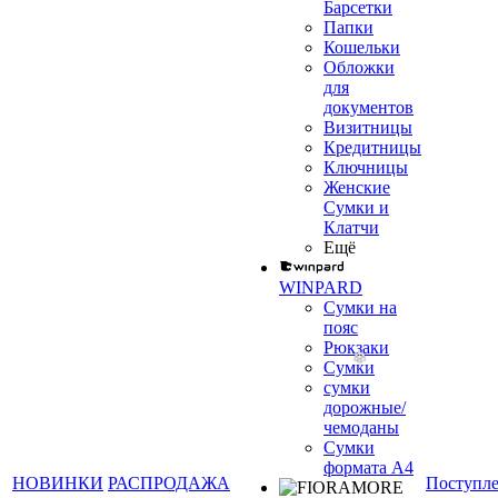
Барсетки
Папки
Кошельки
Обложки
для
документов
Визитницы
Кредитницы
Ключницы
Женские
Сумки и
Клатчи
Ещё
WINPARD
Сумки на
пояс
Рюкзаки
Сумки
сумки
дорожные/
чемоданы
Сумки
формата А4
НОВИНКИ
РАСПРОДАЖА
Поступл