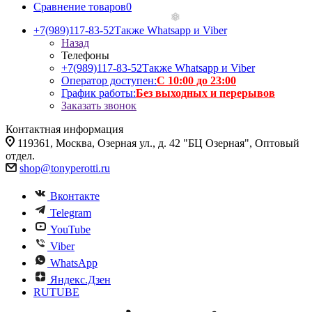
Сравнение товаров
0
+7(989)117-83-52
Также Whatsapp и Viber
Назад
Телефоны
+7(989)117-83-52
Также Whatsapp и Viber
Оператор доступен:
С 10:00 до 23:00
График работы:
Без выходных и перерывов
Заказать звонок
Контактная информация
119361, Москва, Озерная ул., д. 42 "БЦ Озерная", Оптовый
отдел.
shop@tonyperotti.ru
Вконтакте
Telegram
YouTube
Viber
WhatsApp
Яндекс.Дзен
RUTUBE