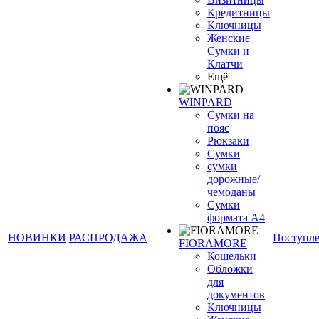
Кредитницы
Ключницы
Женские
Сумки и
Клатчи
Ещё
WINPARD
Сумки на
пояс
Рюкзаки
Сумки
сумки
дорожные/
чемоданы
Сумки
формата А4
НОВИНКИ
РАСПРОДАЖА
Поступл
FIORAMORE
Кошельки
Обложки
для
документов
Ключницы