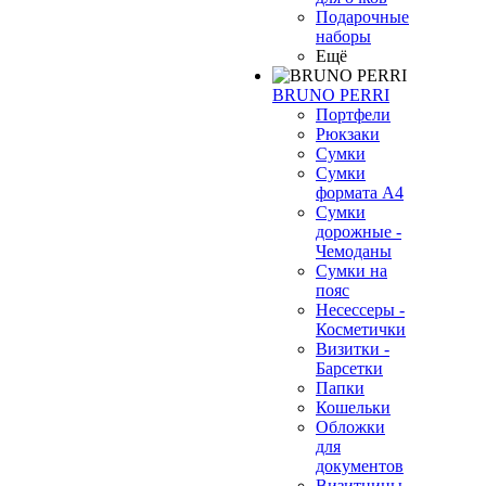
Подарочные
наборы
Ещё
BRUNO PERRI
Портфели
Рюкзаки
Сумки
Сумки
формата А4
Сумки
дорожные -
Чемоданы
Сумки на
пояс
Несессеры -
Косметички
Визитки -
Барсетки
Папки
Кошельки
Обложки
для
документов
Визитницы