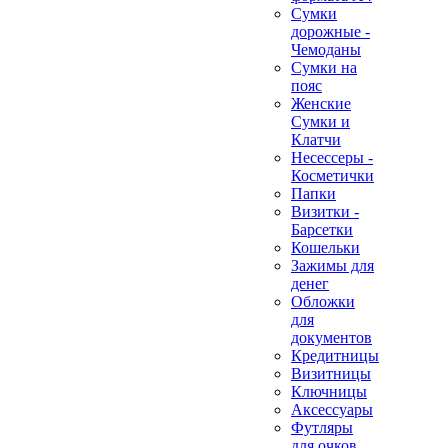
Сумки
дорожные -
Чемоданы
Сумки на
пояс
Женские
Сумки и
Клатчи
Несессеры -
Косметички
Папки
Визитки -
Барсетки
Кошельки
Зажимы для
денег
Обложки
для
документов
Кредитницы
Визитницы
Ключницы
Аксессуары
Футляры
для очков