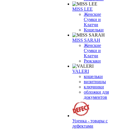
MISS LEE
Женские
Сумки и
Клатчи
Кошельки
MISS SARAH
Женские
Сумки и
Клатчи
Рюкзаки
VALERI
кошельки
визитницы
ключники
обложки для
документов
Уценка - товары с
дефектами