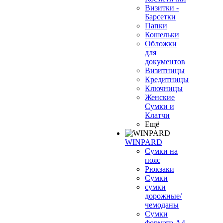
Визитки -
Барсетки
Папки
Кошельки
Обложки
для
документов
Визитницы
Кредитницы
Ключницы
Женские
Сумки и
Клатчи
Ещё
WINPARD
Сумки на
пояс
Рюкзаки
Сумки
сумки
дорожные/
чемоданы
Сумки
формата А4