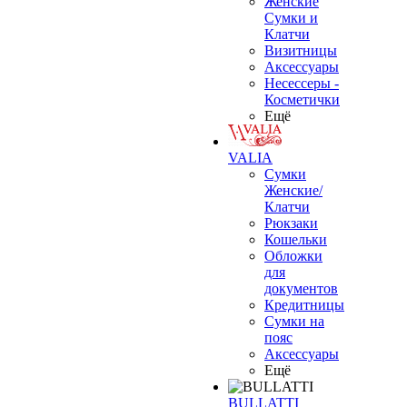
Женские
Сумки и
Клатчи
Визитницы
Аксессуары
Несессеры -
Косметички
Ещё
VALIA
Сумки
Женские/
Клатчи
Рюкзаки
Кошельки
Обложки
для
документов
Кредитницы
Сумки на
пояс
Аксессуары
Ещё
BULLATTI