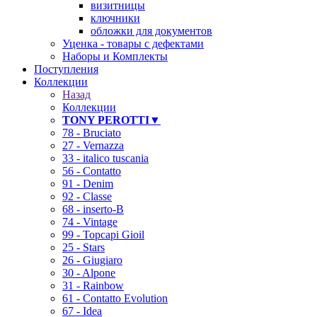
визитницы
ключники
обложки для документов
Уценка - товары с дефектами
Наборы и Комплекты
Поступления
Коллекции
Назад
Коллекции
TONY PEROTTI▼
78 - Bruciato
27 - Vernazza
33 - italico tuscania
56 - Contatto
91 - Denim
92 - Classe
68 - inserto-B
74 - Vintage
99 - Topcapi Gioil
25 - Stars
26 - Giugiaro
30 - Alpone
31 - Rainbow
61 - Contatto Evolution
67 - Idea