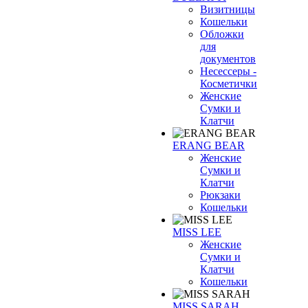
Визитницы
Кошельки
Обложки
для
документов
Несессеры -
Косметички
Женские
Сумки и
Клатчи
ERANG BEAR
Женские
Сумки и
Клатчи
Рюкзаки
Кошельки
MISS LEE
Женские
Сумки и
Клатчи
Кошельки
MISS SARAH