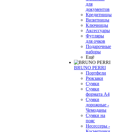
для
документов
Кредитницы
Визитницы
Ключницы
Аксессуары
Футляры
для очков
Подарочные
наборы
Ещё
BRUNO PERRI
Портфели
Рюкзаки
Сумки
Сумки
формата А4
Сумки
дорожные -
Чемоданы
Сумки на
пояс
Несессеры -
Косметички