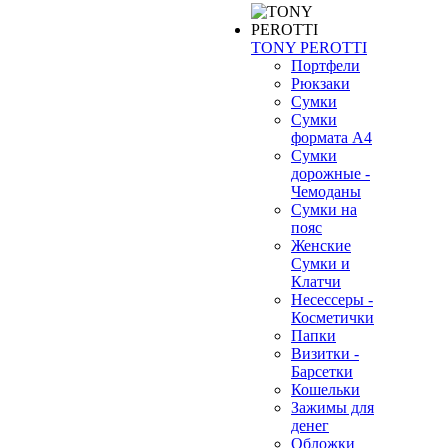
TONY PEROTTI
Портфели
Рюкзаки
Сумки
Сумки
формата А4
Сумки
дорожные -
Чемоданы
Сумки на
пояс
Женские
Сумки и
Клатчи
Несессеры -
Косметички
Папки
Визитки -
Барсетки
Кошельки
Зажимы для
денег
Обложки