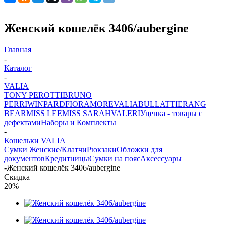
Женский кошелёк 3406/aubergine
Главная
-
Каталог
-
VALIA
TONY PEROTTI
BRUNO
PERRI
WINPARD
FIORAMORE
VALIA
BULLATTI
ERANG
BEAR
MISS LEE
MISS SARAH
VALERI
Уценка - товары с
дефектами
Наборы и Комплекты
-
Кошельки VALIA
Сумки Женские/Клатчи
Рюкзаки
Обложки для
документов
Кредитницы
Сумки на пояс
Аксессуары
-
Женский кошелёк 3406/aubergine
Скидка
20%