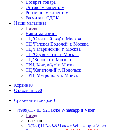
Возврат товара
Оптовым клиентам
Розничным клиентам
Расчитать СДЭК
Наши магазины
Назад
Наши магазины
ТЦ 'Охотный ряд' г. Москва
ТЦ 'Галерея Водолей' г. Москва
ТЦ 'Гагаринский' г. Москва
ТЦ 'Обувь Сити' г. Москва
ТЦ 'Хорошо' г. Москва
ТРЦ 'Колумбус' г. Москва
ТЦ 'Капитолий' г. Подольск
ТРЦ 'Метрополь' г. Минск
Корзина
0
Отложенные
0
Сравнение товаров
0
+7(989)117-83-52
Также Whatsapp и Viber
Назад
Телефоны
+7(989)117-83-52
Также Whatsapp и Viber