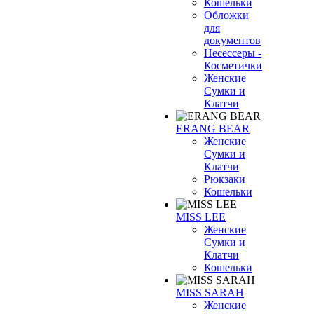
Кошельки
Обложки
для
документов
Несессеры -
Косметички
Женские
Сумки и
Клатчи
ERANG BEAR
Женские
Сумки и
Клатчи
Рюкзаки
Кошельки
MISS LEE
Женские
Сумки и
Клатчи
Кошельки
MISS SARAH
Женские