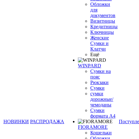
Обложки
для
документов
Визитницы
Кредитницы
Ключницы
Женские
Сумки и
Клатчи
Ещё
WINPARD
Сумки на
пояс
Рюкзаки
Сумки
сумки
дорожные/
чемоданы
Сумки
формата А4
НОВИНКИ
РАСПРОДАЖА
Поступл
FIORAMORE
Кошельки
Обложки