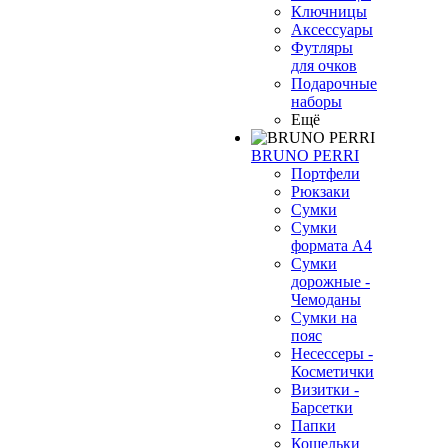
Ключницы
Аксессуары
Футляры
для очков
Подарочные
наборы
Ещё
BRUNO PERRI
Портфели
Рюкзаки
Сумки
Сумки
формата А4
Сумки
дорожные -
Чемоданы
Сумки на
пояс
Несессеры -
Косметички
Визитки -
Барсетки
Папки
Кошельки