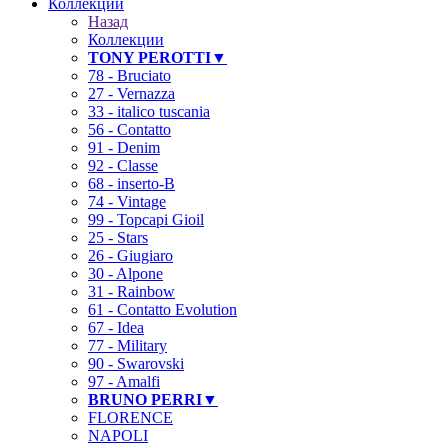
Коллекции
Назад
Коллекции
TONY PEROTTI▼
78 - Bruciato
27 - Vernazza
33 - italico tuscania
56 - Contatto
91 - Denim
92 - Classe
68 - inserto-B
74 - Vintage
99 - Topcapi Gioil
25 - Stars
26 - Giugiaro
30 - Alpone
31 - Rainbow
61 - Contatto Evolution
67 - Idea
77 - Military
90 - Swarovski
97 - Amalfi
BRUNO PERRI▼
FLORENCE
NAPOLI