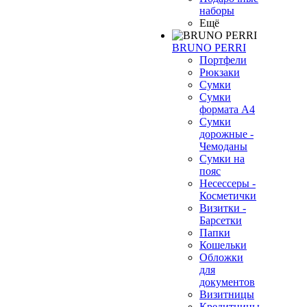
наборы
Ещё
BRUNO PERRI
Портфели
Рюкзаки
Сумки
Сумки
формата А4
Сумки
дорожные -
Чемоданы
Сумки на
пояс
Несессеры -
Косметички
Визитки -
Барсетки
Папки
Кошельки
Обложки
для
документов
Визитницы
Кредитницы