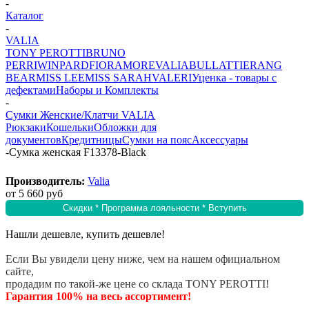
-
Каталог
-
VALIA
TONY PEROTTI
BRUNO
PERRI
WINPARD
FIORAMORE
VALIA
BULLATTI
ERANG
BEAR
MISS LEE
MISS SARAH
VALERI
Уценка - товары с
дефектами
Наборы и Комплекты
-
Сумки Женские/Клатчи VALIA
Рюкзаки
Кошельки
Обложки для
документов
Кредитницы
Сумки на пояс
Аксессуары
-
Сумка женская F13378-Black
Производитель:
Valia
от
5 660 руб
Скидки * Программа лояльности * Вступить
Нашли дешевле, купить дешевле!
Если Вы увидели цену ниже, чем на нашем официальном
сайте,
продадим по такой-же цене со склада TONY PEROTTI!
Гарантия 100% на весь ассортимент!