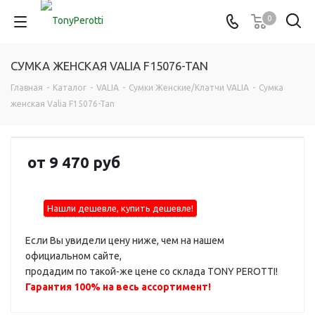
0
СУМКА ЖЕНСКАЯ VALIA F15076-TAN
Главная
-
Каталог
-
VALIA
-
Сумки Женские/Клатчи VALIA
-
Сумка
женская Valia F15076-Tan
от
9 470 руб
Нашли дешевле, купить дешевле!
Если Вы увидели цену ниже, чем на нашем
официальном сайте,
продадим по такой-же цене со склада TONY PEROTTI!
Гарантия 100% на весь ассортимент!