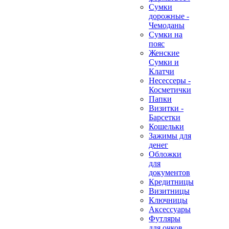
Сумки
дорожные -
Чемоданы
Сумки на
пояс
Женские
Сумки и
Клатчи
Несессеры -
Косметички
Папки
Визитки -
Барсетки
Кошельки
Зажимы для
денег
Обложки
для
документов
Кредитницы
Визитницы
Ключницы
Аксессуары
Футляры
для очков