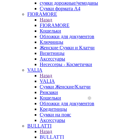
сумки дорожные/чемоданы
Сумки формата А4
FIORAMORE
Назад
FIORAMORE
Кошельки
Обложки для документов
Ключницы
Женские Сумки и Клатчи
Визитницы
Аксессуары
Несессеры - Косметички
VALIA
Назад
VALIA
Сумки Женские/Клатчи
Рюкзаки
Кошельки
Обложки для документов
Кредитницы
Сумки на пояс
Аксессуары
BULLATTI
Назад
BULLATTI