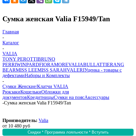
Сумка женская Valia F15949/Tan
Главная
-
Каталог
-
VALIA
TONY PEROTTI
BRUNO
PERRI
WINPARD
FIORAMORE
VALIA
BULLATTI
ERANG
BEAR
MISS LEE
MISS SARAH
VALERI
Уценка - товары с
дефектами
Наборы и Комплекты
-
Сумки Женские/Клатчи VALIA
Рюкзаки
Кошельки
Обложки для
документов
Кредитницы
Сумки на пояс
Аксессуары
-
Сумка женская Valia F15949/Tan
Производитель:
Valia
от
10 480 руб
Скидки * Программа лояльности * Вступить