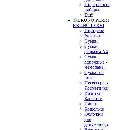
Подарочные
наборы
Ещё
BRUNO PERRI
Портфели
Рюкзаки
Сумки
Сумки
формата А4
Сумки
дорожные -
Чемоданы
Сумки на
пояс
Несессеры -
Косметички
Визитки -
Барсетки
Папки
Кошельки
Обложки
для
документов
Визитницы