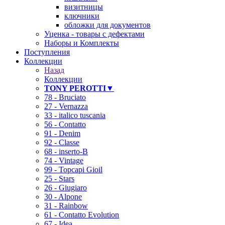
визитницы
ключники
обложки для документов
Уценка - товары с дефектами
Наборы и Комплекты
Поступления
Коллекции
Назад
Коллекции
TONY PEROTTI▼
78 - Bruciato
27 - Vernazza
33 - italico tuscania
56 - Contatto
91 - Denim
92 - Classe
68 - inserto-B
74 - Vintage
99 - Topcapi Gioil
25 - Stars
26 - Giugiaro
30 - Alpone
31 - Rainbow
61 - Contatto Evolution
67 - Idea