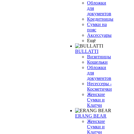
Обложки
для
документов
Кредитницы
Сумки на
пояс
Аксессуары
Ещё
BULLATTI
Визитницы
Кошельки
Обложки
для
документов
Несессеры -
Косметички
Женские
Сумки и
Клатчи
ERANG BEAR
Женские
Сумки и
Клатчи