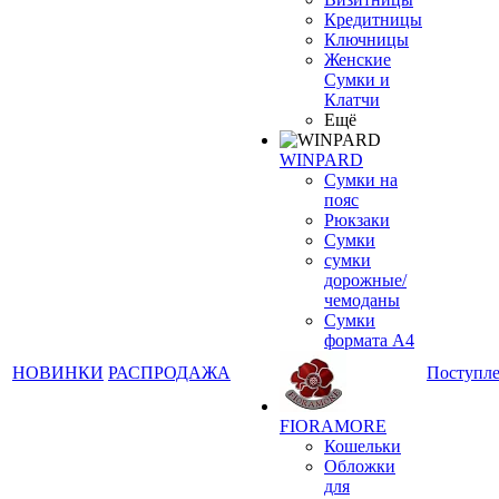
Кредитницы
Ключницы
Женские
Сумки и
Клатчи
Ещё
WINPARD
Сумки на
пояс
Рюкзаки
Сумки
сумки
дорожные/
чемоданы
Сумки
формата А4
НОВИНКИ
РАСПРОДАЖА
Поступл
FIORAMORE
Кошельки
Обложки
для