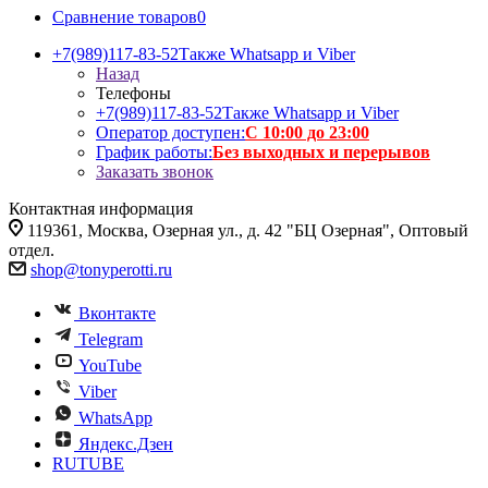
Сравнение товаров
0
+7(989)117-83-52
Также Whatsapp и Viber
Назад
Телефоны
+7(989)117-83-52
Также Whatsapp и Viber
Оператор доступен:
С 10:00 до 23:00
График работы:
Без выходных и перерывов
Заказать звонок
Контактная информация
119361, Москва, Озерная ул., д. 42 "БЦ Озерная", Оптовый
отдел.
shop@tonyperotti.ru
Вконтакте
Telegram
YouTube
Viber
WhatsApp
Яндекс.Дзен
RUTUBE