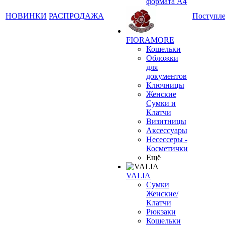
формата А4
НОВИНКИ
РАСПРОДАЖА
Поступл
FIORAMORE
Кошельки
Обложки
для
документов
Ключницы
Женские
Сумки и
Клатчи
Визитницы
Аксессуары
Несессеры -
Косметички
Ещё
VALIA
Сумки
Женские/
Клатчи
Рюкзаки
Кошельки