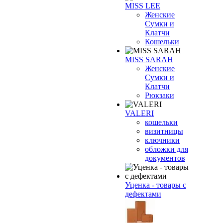
MISS LEE
Женские
Сумки и
Клатчи
Кошельки
MISS SARAH
Женские
Сумки и
Клатчи
Рюкзаки
VALERI
кошельки
визитницы
ключники
обложки для
документов
Уценка - товары с
дефектами