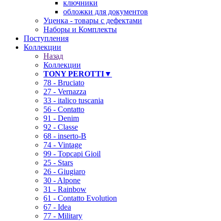
ключники
обложки для документов
Уценка - товары с дефектами
Наборы и Комплекты
Поступления
Коллекции
Назад
Коллекции
TONY PEROTTI▼
78 - Bruciato
27 - Vernazza
33 - italico tuscania
56 - Contatto
91 - Denim
92 - Classe
68 - inserto-B
74 - Vintage
99 - Topcapi Gioil
25 - Stars
26 - Giugiaro
30 - Alpone
31 - Rainbow
61 - Contatto Evolution
67 - Idea
77 - Military