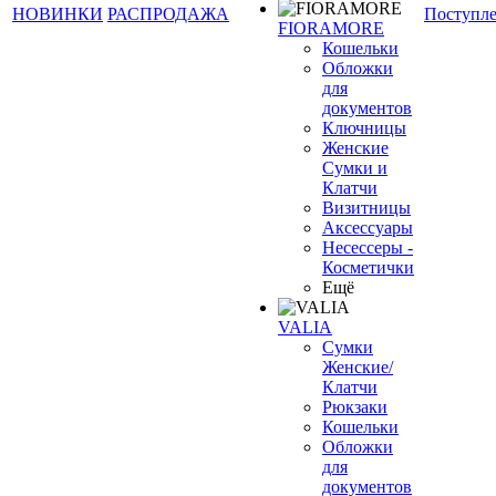
НОВИНКИ
РАСПРОДАЖА
Поступл
FIORAMORE
Кошельки
Обложки
для
документов
Ключницы
Женские
Сумки и
Клатчи
Визитницы
Аксессуары
Несессеры -
Косметички
Ещё
VALIA
Сумки
Женские/
Клатчи
Рюкзаки
Кошельки
Обложки
для
документов