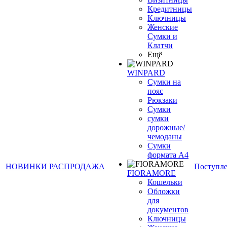
Кредитницы
Ключницы
Женские
Сумки и
Клатчи
Ещё
WINPARD
Сумки на
пояс
Рюкзаки
Сумки
сумки
дорожные/
чемоданы
Сумки
формата А4
НОВИНКИ
РАСПРОДАЖА
Поступл
FIORAMORE
Кошельки
Обложки
для
документов
Ключницы