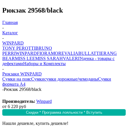
Рюкзак 29568/black
Главная
-
Каталог
-
WINPARD
TONY PEROTTI
BRUNO
PERRI
WINPARD
FIORAMORE
VALIA
BULLATTI
ERANG
BEAR
MISS LEE
MISS SARAH
VALERI
Уценка - товары с
дефектами
Наборы и Комплекты
-
Рюкзаки WINPARD
Сумки на пояс
Сумки
сумки дорожные/чемоданы
Сумки
формата А4
-
Рюкзак 29568/black
Производитель:
Winpard
от
6 220 руб
Скидки * Программа лояльности * Вступить
Нашли дешевле, купить дешевле!