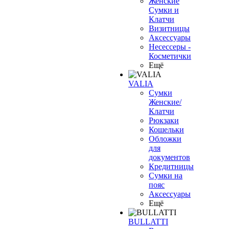
Женские
Сумки и
Клатчи
Визитницы
Аксессуары
Несессеры -
Косметички
Ещё
VALIA
Сумки
Женские/
Клатчи
Рюкзаки
Кошельки
Обложки
для
документов
Кредитницы
Сумки на
пояс
Аксессуары
Ещё
BULLATTI