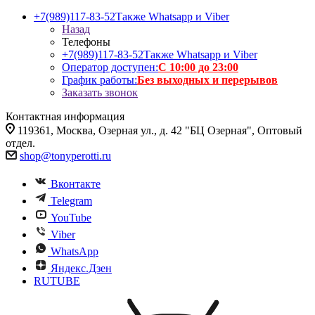
+7(989)117-83-52
Также Whatsapp и Viber
Назад
Телефоны
+7(989)117-83-52
Также Whatsapp и Viber
Оператор доступен:
С 10:00 до 23:00
График работы:
Без выходных и перерывов
Заказать звонок
Контактная информация
119361, Москва, Озерная ул., д. 42 "БЦ Озерная", Оптовый
отдел.
shop@tonyperotti.ru
Вконтакте
Telegram
YouTube
Viber
WhatsApp
Яндекс.Дзен
RUTUBE