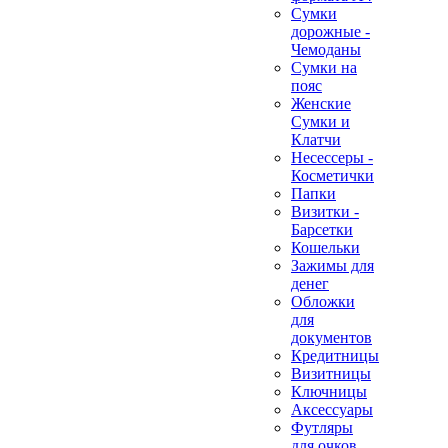
Сумки
дорожные -
Чемоданы
Сумки на
пояс
Женские
Сумки и
Клатчи
Несессеры -
Косметички
Папки
Визитки -
Барсетки
Кошельки
Зажимы для
денег
Обложки
для
документов
Кредитницы
Визитницы
Ключницы
Аксессуары
Футляры
для очков