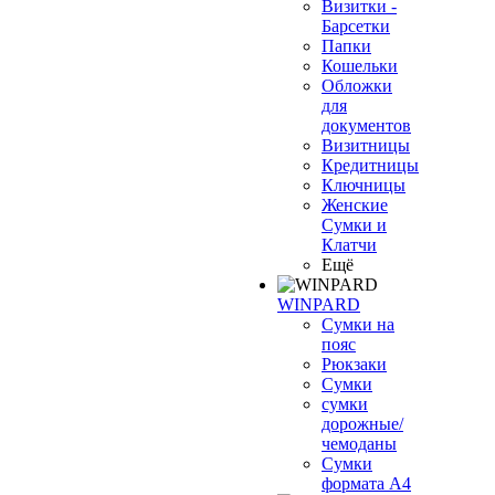
Визитки -
Барсетки
Папки
Кошельки
Обложки
для
документов
Визитницы
Кредитницы
Ключницы
Женские
Сумки и
Клатчи
Ещё
WINPARD
Сумки на
пояс
Рюкзаки
Сумки
сумки
дорожные/
чемоданы
Сумки
формата А4