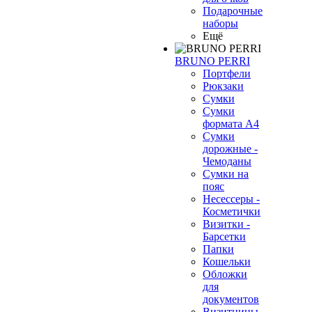
Подарочные
наборы
Ещё
BRUNO PERRI
Портфели
Рюкзаки
Сумки
Сумки
формата А4
Сумки
дорожные -
Чемоданы
Сумки на
пояс
Несессеры -
Косметички
Визитки -
Барсетки
Папки
Кошельки
Обложки
для
документов
Визитницы