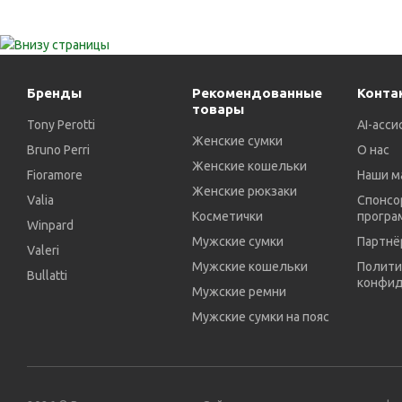
Бренды
Рекомендованные
Конта
товары
Tony Perotti
AI-асси
Женские сумки
Bruno Perri
О нас
Женские кошельки
Fioramore
Наши м
Женские рюкзаки
Valia
Спонсо
Косметички
програ
Winpard
Мужские сумки
Партнё
Valeri
Мужские кошельки
Полити
Bullatti
конфид
Мужские ремни
Мужские сумки на пояс