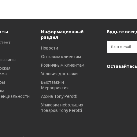
кты
Информационный
Будьте всегд
раздел
стент
Новости
Оптовым клиентам
агазины
Розничным клиентам
Оставайтесь
рская
мма
Условия доставки
ры
Выставки и
Мероприятия
ка
енциальности
Архив Tony Perotti
Упаковка небольших
товаров Tony Perotti