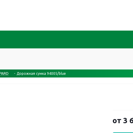
NPARD
-
Дорожная сумка 94005/blue
от
3 