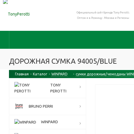
Официальный сайт бренда Tony Perotti.
Оптом и в Розницу - Москва и Регионы
ДОРОЖНАЯ СУМКА 94005/BLUE
Главная
-
Каталог
-
WINPARD
-
сумки дорожные/чемоданы WI
TONY
PEROTTI
BRUNO PERRI
WINPARD