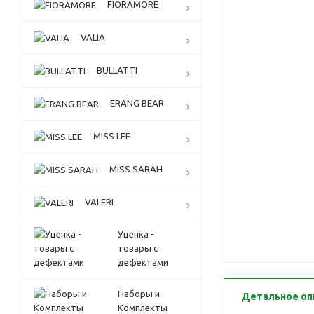
FIORAMORE
VALIA
BULLATTI
ERANG BEAR
MISS LEE
MISS SARAH
VALERI
Уценка -
товары с
дефектами
Наборы и
Детальное оп
Комплекты