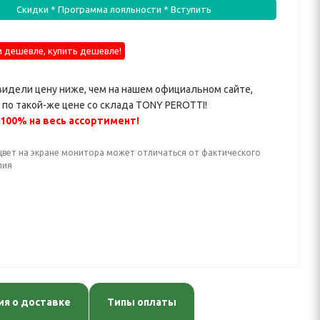
Скидки * Программа лояльности * Вступить
 дешевле, купить дешевле!
видели цену ниже, чем на нашем официальном сайте,
по такой-же цене со склада TONY PEROTTI!
 100% на весь ассортимент!
цвет на экране монитора может отличаться от фактического
лия
я о доставке
Типы оплаты