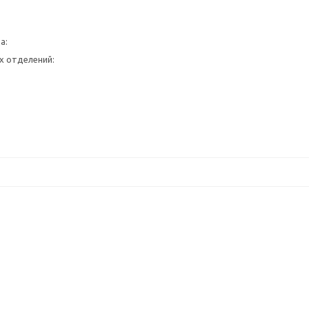
а:
х отделений: